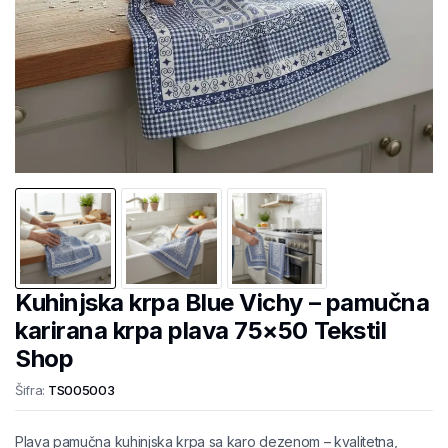
Kuhinjska krpa Blue Vichy – pamučna
karirana krpa plava 75×50 Tekstil
Shop
Šifra:
TS005003
Plava pamučna kuhinjska krpa sa karo dezenom – kvalitetna,