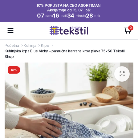
10% POPUSTA NA CEO ASORTIMAN.
Akcija traje od 15. 07. još:
07
16
34
28
dana
sati
minuta
sek.
0
Početna
Kuhinja
Krpe
Kuhinjska krpa Blue Vichy – pamučna karirana krpa plava 75×50 Tekstil
Shop
18%