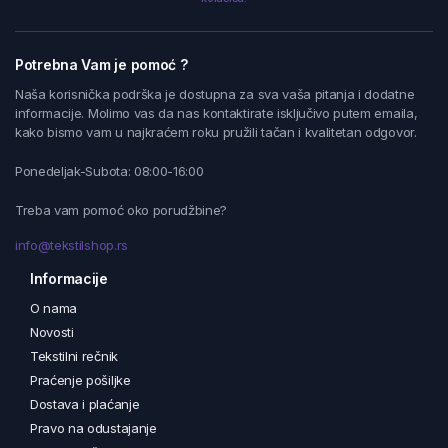
Potrebna Vam je pomoć ?
Naša korisnička podrška je dostupna za sva vaša pitanja i dodatne
informacije. Molimo vas da nas kontaktirate isključivo putem emaila,
kako bismo vam u najkraćem roku pružili tačan i kvalitetan odgovor.
Ponedeljak-Subota: 08:00-16:00
Treba vam pomoć oko porudžbine?
info@tekstilshop.rs
Informacije
O nama
Novosti
Tekstilni rečnik
Praćenje pošiljke
Dostava i plaćanje
Pravo na odustajanje