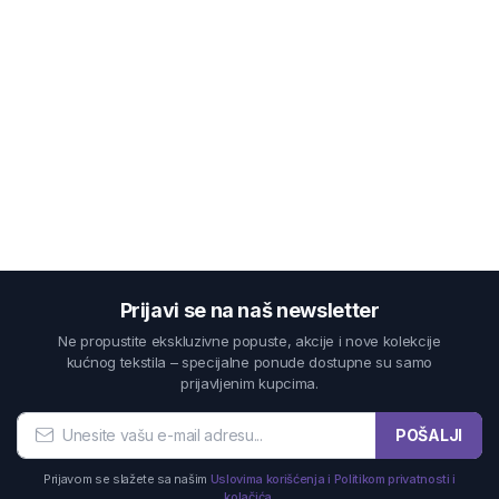
Prijavi se na naš newsletter
Ne propustite ekskluzivne popuste, akcije i nove kolekcije
kućnog tekstila – specijalne ponude dostupne su samo
prijavljenim kupcima.
POŠALJI
Prijavom se slažete sa našim
Uslovima korišćenja i Politikom privatnosti i
kolačića.