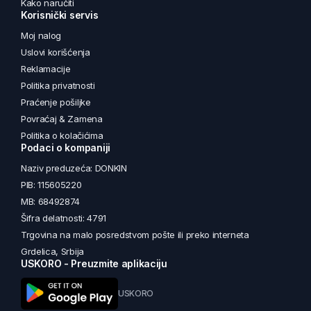
Kako naručiti
Korisnički servis
Moj nalog
Uslovi korišćenja
Reklamacije
Politika privatnosti
Praćenje pošiljke
Povraćaj & Zamena
Politika o kolačićima
Podaci o kompaniji
Naziv preduzeća: DONKIN
PIB: 115605220
MB: 68492874
Šifra delatnosti: 4791
Trgovina na malo posredstvom pošte ili preko interneta
Grdelica, Srbija
USKORO - Preuzmite aplikaciju
USKORO