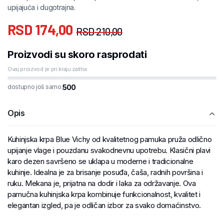
upijajuća i dugotrajna.
RSD
174,00
RSD
210,00
Proizvodi su skoro rasprodati
Ovaj proizvod je pri kraju zaliha
500
dostupno još samo:
Opis
Kuhinjska krpa Blue Vichy od kvalitetnog pamuka pruža odlično
upijanje vlage i pouzdanu svakodnevnu upotrebu. Klasični plavi
karo dezen savršeno se uklapa u moderne i tradicionalne
kuhinje. Idealna je za brisanje posuđa, čaša, radnih površina i
ruku. Mekana je, prijatna na dodir i laka za održavanje. Ova
pamučna kuhinjska krpa kombinuje funkcionalnost, kvalitet i
elegantan izgled, pa je odličan izbor za svako domaćinstvo.