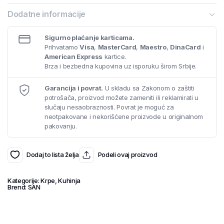
Dodatne informacije
Sigurno plaćanje karticama.
Prihvatamo
Visa
,
MasterCard
,
Maestro
,
DinaCard
i
American Express
kartice.
Brza i bezbedna kupovina uz isporuku širom Srbije.
Garancija i povrat.
U skladu sa Zakonom o zaštiti
potrošača, proizvod možete zameniti ili reklamirati u
slučaju nesaobraznosti. Povrat je moguć za
neotpakovane i nekorišćene proizvode u originalnom
pakovanju.
Dodaj to lista želja
Podeli ovaj proizvod
Kategorije:
Krpe
,
Kuhinja
Brend:
SAN