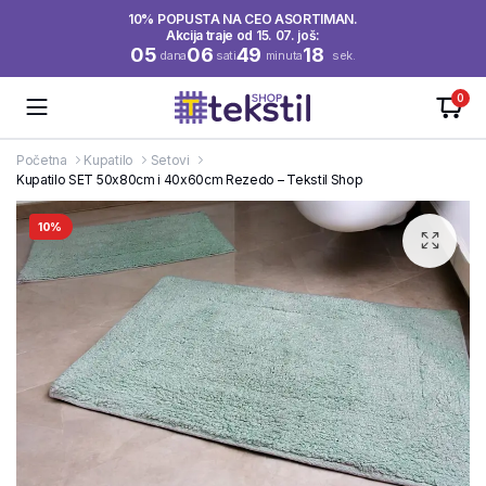
10% POPUSTA NA CEO ASORTIMAN.
Akcija traje od 15. 07. još:
05
06
49
18
dana
sati
minuta
sek.
0
Početna
Kupatilo
Setovi
Kupatilo SET 50x80cm i 40x60cm Rezedo – Tekstil Shop
10%