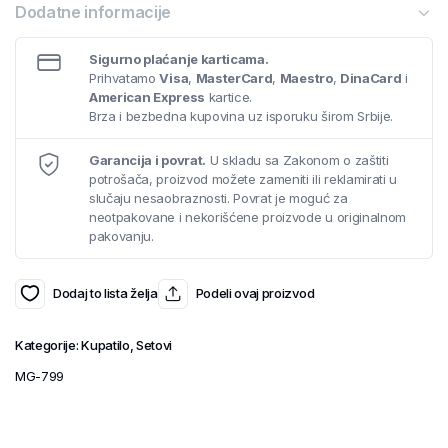
Dodatne informacije
Sigurno plaćanje karticama.
Prihvatamo
Visa
,
MasterCard
,
Maestro
,
DinaCard
i
American Express
kartice.
Brza i bezbedna kupovina uz isporuku širom Srbije.
Garancija i povrat.
U skladu sa Zakonom o zaštiti
potrošača, proizvod možete zameniti ili reklamirati u
slučaju nesaobraznosti. Povrat je moguć za
neotpakovane i nekorišćene proizvode u originalnom
pakovanju.
Dodaj to lista želja
Podeli ovaj proizvod
Kategorije:
Kupatilo
,
Setovi
MG-799