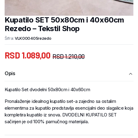
Kupatilo SET 50x80cm i 40x60cm
Rezedo – Tekstil Shop
Šifra:
VLK000405rezedo
RSD
1.089,00
RSD
1.210,00
Opis
Kupatilo Set dvodelni 50x80cm i 40x60cm
Pronalaženje idealnog kupatilo set-a zajedno sa ostalim
elementima za kupatilo predstavlja esencijalni deo slagalice koja
kompletira kupatilo iz snova. DVODELNI KUPATILO SET
sačinjen je od 100% pamučnog materijala.