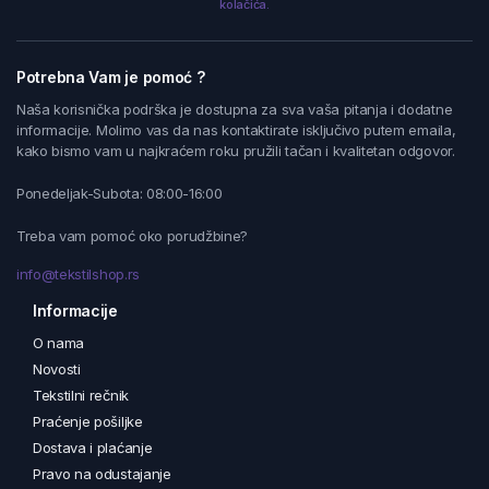
kolačića.
Potrebna Vam je pomoć ?
Naša korisnička podrška je dostupna za sva vaša pitanja i dodatne
informacije. Molimo vas da nas kontaktirate isključivo putem emaila,
kako bismo vam u najkraćem roku pružili tačan i kvalitetan odgovor.
Ponedeljak-Subota: 08:00-16:00
Treba vam pomoć oko porudžbine?
info@tekstilshop.rs
Informacije
O nama
Novosti
Tekstilni rečnik
Praćenje pošiljke
Dostava i plaćanje
Pravo na odustajanje