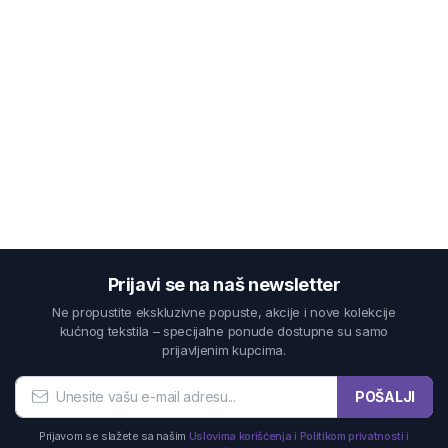
Prijavi se na naš newsletter
Ne propustite ekskluzivne popuste, akcije i nove kolekcije
kućnog tekstila – specijalne ponude dostupne su samo
prijavljenim kupcima.
POŠALJI
Prijavom se slažete sa našim
Uslovima korišćenja i Politikom privatnosti i