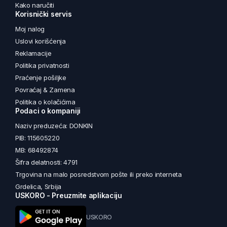
Kako naručiti
Korisnički servis
Moj nalog
Uslovi korišćenja
Reklamacije
Politika privatnosti
Praćenje pošiljke
Povraćaj & Zamena
Politika o kolačićima
Podaci o kompaniji
Naziv preduzeća: DONKIN
PIB: 115605220
MB: 68492874
Šifra delatnosti: 4791
Trgovina na malo posredstvom pošte ili preko interneta
Grdelica, Srbija
USKORO - Preuzmite aplikaciju
USKORO