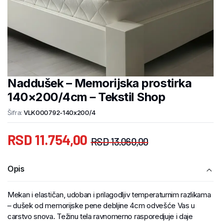
Naddušek – Memorijska prostirka
140×200/4cm – Tekstil Shop
Šifra:
VLK000792-140x200/4
RSD
11.754,00
RSD
13.060,00
Opis
Mekan i elastičan, udoban i prilagodljiv temperaturnim razlikama
– dušek od memorijske pene debljine 4cm odvešće Vas u
carstvo snova. Težinu tela ravnomerno rasporedjuje i daje