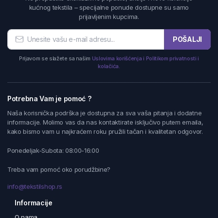
kućnog tekstila – specijalne ponude dostupne su samo
prijavljenim kupcima.
POŠALJI
Prijavom se slažete sa našim
Uslovima korišćenja i Politikom privatnosti i
kolačića.
Potrebna Vam je pomoć ?
Naša korisnička podrška je dostupna za sva vaša pitanja i dodatne
informacije. Molimo vas da nas kontaktirate isključivo putem emaila,
kako bismo vam u najkraćem roku pružili tačan i kvalitetan odgovor.
Ponedeljak-Subota: 08:00-16:00
Treba vam pomoć oko porudžbine?
info@tekstilshop.rs
Informacije
O nama