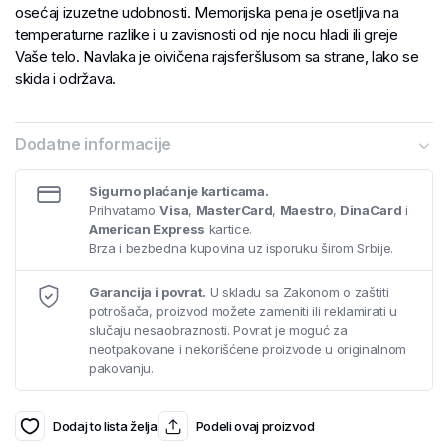
osećaj izuzetne udobnosti. Memorijska pena je osetljiva na
temperaturne razlike i u zavisnosti od nje nocu hladi ili greje
Vaše telo. Navlaka je oivičena rajsferšlusom sa strane, lako se
skida i održava.
Dodatne informacije
Sigurno plaćanje karticama.
Prihvatamo
Visa
,
MasterCard
,
Maestro
,
DinaCard
i
American Express
kartice.
Brza i bezbedna kupovina uz isporuku širom Srbije.
Garancija i povrat.
U skladu sa Zakonom o zaštiti
potrošača, proizvod možete zameniti ili reklamirati u
slučaju nesaobraznosti. Povrat je moguć za
neotpakovane i nekorišćene proizvode u originalnom
pakovanju.
Dodaj to lista želja
Podeli ovaj proizvod