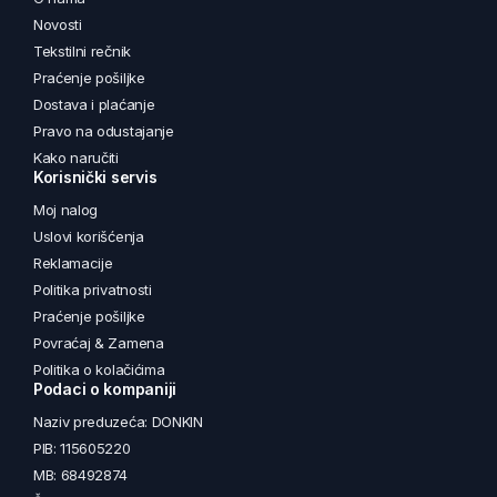
Novosti
Tekstilni rečnik
Praćenje pošiljke
Dostava i plaćanje
Pravo na odustajanje
Kako naručiti
Korisnički servis
Moj nalog
Uslovi korišćenja
Reklamacije
Politika privatnosti
Praćenje pošiljke
Povraćaj & Zamena
Politika o kolačićima
Podaci o kompaniji
Naziv preduzeća: DONKIN
PIB: 115605220
MB: 68492874