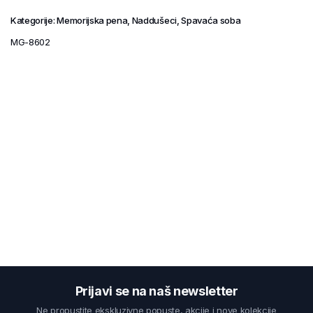
Kategorije:
Memorijska pena
,
Naddušeci
,
Spavaća soba
MG-8602
Prijavi se na naš newsletter
Ne propustite ekskluzivne popuste, akcije i nove kolekcije