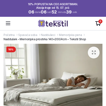
10% POPUSTA NA CEO ASORTIMAN.
Akcija traje od 15. 07. još:
06
06
52
39
dana
sati
minuta
sek.
0
Početna
Spavaća soba
Naddušeci
Memorijska pena
Naddušek – Memorijska prostirka 140×200/4cm – Tekstil Shop
10%