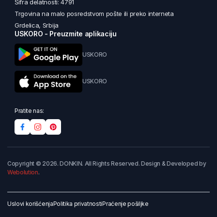
Šifra delatnosti: 4791
Trgovina na malo posredstvom pošte ili preko interneta
Grdelica, Srbija
USKORO - Preuzmite aplikaciju
USKORO
USKORO
Pratite nas:
Copyright © 2026. DONKIN. All Rights Reserved. Design & Developed by
Webolution
.
Uslovi korišćenja
Politika privatnosti
Praćenje pošiljke