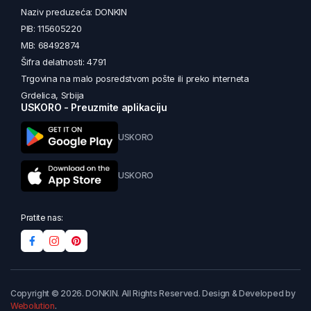
Naziv preduzeća: DONKIN
PIB: 115605220
MB: 68492874
Šifra delatnosti: 4791
Trgovina na malo posredstvom pošte ili preko interneta
Grdelica, Srbija
USKORO - Preuzmite aplikaciju
USKORO
USKORO
Pratite nas:
Copyright © 2026. DONKIN. All Rights Reserved. Design & Developed by
Webolution
.