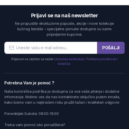
Prijavi se na naš newsletter
Ne propustite ekskluzivne popuste, akcije i nove kolekcije
kućnog tekstila – specijalne ponude dostupne su samo
prijavljenim kupcima.
POŠALJI
Prijavom se slažete sa našim
Uslovima korišćenja i Politikom privatnosti i
kolačića.
Potrebna Vam je pomoć ?
Naša korisnička podrška je dostupna za sva vaša pitanja i dodatne
informacije. Molimo vas da nas kontaktirate isključivo putem emaila,
kako bismo vam u najkraćem roku pružili tačan i kvalitetan odgovor.
Ponedeljak-Subota: 08:00-16:00
Treba vam pomoć oko porudžbine?