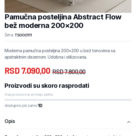
Pamučna posteljina Abstract Flow
bež moderna 200×200
Šifra:
TS000111
Moderna pamučna posteljina 200×200 u bež tonovima sa
apstraktnim dezenom. Udobna i stilizovana.
RSD
7.090,00
RSD
7.800,00
Proizvodi su skoro rasprodati
Ovaj proizvod je pri kraju zaliha
10
dostupno još samo:
Opis