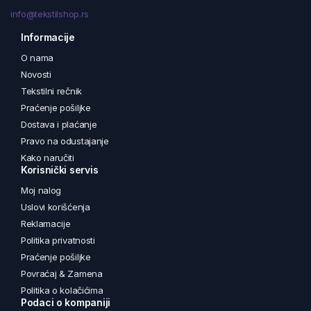
info@tekstilshop.rs
Informacije
O nama
Novosti
Tekstilni rečnik
Praćenje pošiljke
Dostava i plaćanje
Pravo na odustajanje
Kako naručiti
Korisnički servis
Moj nalog
Uslovi korišćenja
Reklamacije
Politika privatnosti
Praćenje pošiljke
Povraćaj & Zamena
Politika o kolačićima
Podaci o kompaniji