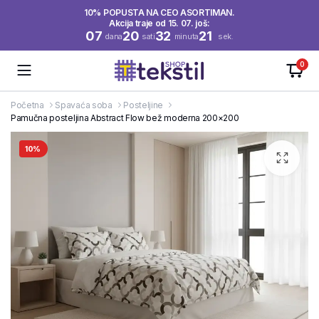
10% POPUSTA NA CEO ASORTIMAN.
Akcija traje od 15. 07. još:
07
20
32
20
dana
sati
minuta
sek.
0
Početna
Spavaća soba
Posteljine
Pamučna posteljina Abstract Flow bež moderna 200×200
10%