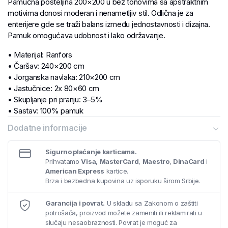
Pamučna posteljina 200×200 u bež tonovima sa apstraktnim
motivima donosi moderan i nenametljiv stil. Odlična je za
enterijere gde se traži balans između jednostavnosti i dizajna.
Pamuk omogućava udobnost i lako održavanje.
• Materijal: Ranfors
• Čaršav: 240×200 cm
• Jorganska navlaka: 210×200 cm
• Jastučnice: 2x 80×60 cm
• Skupljanje pri pranju: 3–5%
• Sastav: 100% pamuk
• Gramatura: 125 g/m²
Dodatne informacije
Sigurno plaćanje karticama.
Prihvatamo
Visa
,
MasterCard
,
Maestro
,
DinaCard
i
American Express
kartice.
Brza i bezbedna kupovina uz isporuku širom Srbije.
Garancija i povrat.
U skladu sa Zakonom o zaštiti
potrošača, proizvod možete zameniti ili reklamirati u
slučaju nesaobraznosti. Povrat je moguć za