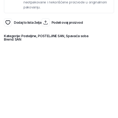
neotpakovane i nekorišćene proizvode u originalnom
pakovanju.
Dodaj to lista želja
Podeli ovaj proizvod
Kategorije:
Posteljine
,
POSTELJINE SAN
,
Spavaća soba
Brend:
SAN