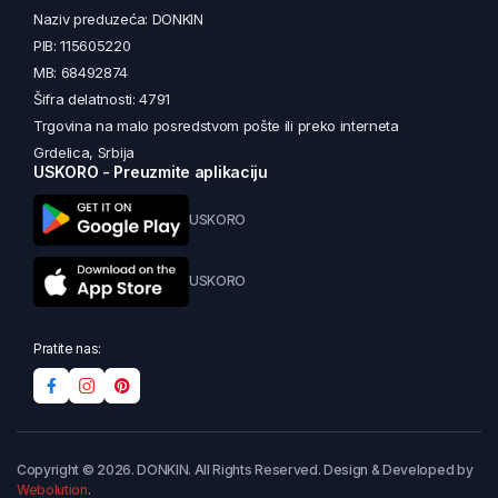
Naziv preduzeća: DONKIN
PIB: 115605220
MB: 68492874
Šifra delatnosti: 4791
Trgovina na malo posredstvom pošte ili preko interneta
Grdelica, Srbija
USKORO - Preuzmite aplikaciju
USKORO
USKORO
Pratite nas:
Copyright © 2026. DONKIN. All Rights Reserved. Design & Developed by
Webolution
.