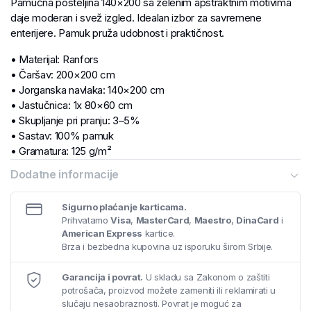
Pamučna posteljina 140×200 sa zelenim apstraktnim motivima
daje moderan i svež izgled. Idealan izbor za savremene
enterijere. Pamuk pruža udobnost i praktičnost.
• Materijal: Ranfors
• Čaršav: 200×200 cm
• Jorganska navlaka: 140×200 cm
• Jastučnica: 1x 80×60 cm
• Skupljanje pri pranju: 3–5%
• Sastav: 100% pamuk
• Gramatura: 125 g/m²
Dodatne informacije
Sigurno plaćanje karticama.
Prihvatamo
Visa
,
MasterCard
,
Maestro
,
DinaCard
i
American Express
kartice.
Brza i bezbedna kupovina uz isporuku širom Srbije.
Garancija i povrat.
U skladu sa Zakonom o zaštiti
potrošača, proizvod možete zameniti ili reklamirati u
slučaju nesaobraznosti. Povrat je moguć za