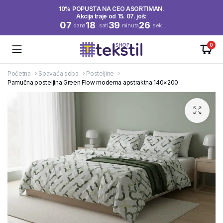
10% POPUSTA NA CEO ASORTIMAN.
Akcija traje od 15. 07. još:
07
18
39
25
dana
sati
minuta
sek.
0
Početna
Spavaća soba
Posteljine
Pamučna posteljina Green Flow moderna apstraktna 140×200