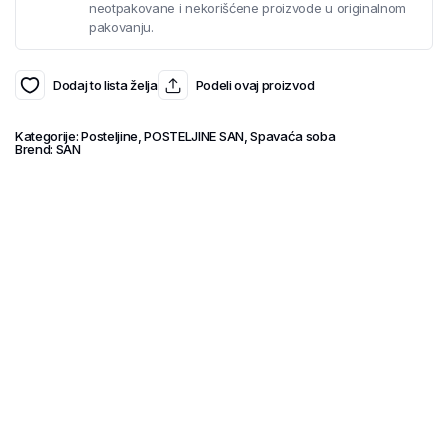
neotpakovane i nekorišćene proizvode u originalnom
pakovanju.
Dodaj to lista želja
Podeli ovaj proizvod
Kategorije:
Posteljine
,
POSTELJINE SAN
,
Spavaća soba
Brend:
SAN