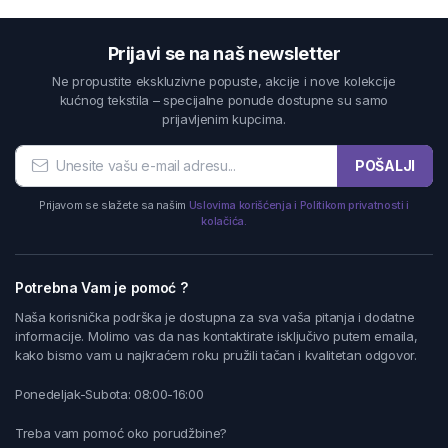
Prijavi se na naš newsletter
Ne propustite ekskluzivne popuste, akcije i nove kolekcije
kućnog tekstila – specijalne ponude dostupne su samo
prijavljenim kupcima.
POŠALJI
Prijavom se slažete sa našim
Uslovima korišćenja i Politikom privatnosti i
kolačića.
Potrebna Vam je pomoć ?
Naša korisnička podrška je dostupna za sva vaša pitanja i dodatne
informacije. Molimo vas da nas kontaktirate isključivo putem emaila,
kako bismo vam u najkraćem roku pružili tačan i kvalitetan odgovor.
Ponedeljak-Subota: 08:00-16:00
Treba vam pomoć oko porudžbine?