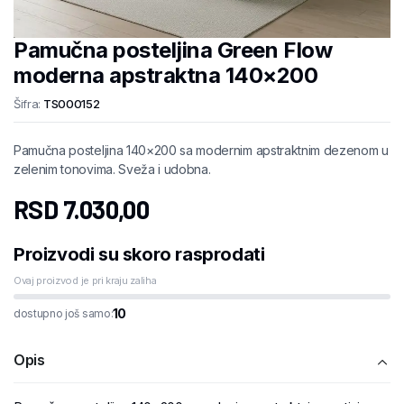
Pamučna posteljina Green Flow
moderna apstraktna 140×200
Šifra:
TS000152
Pamučna posteljina 140×200 sa modernim apstraktnim dezenom u
zelenim tonovima. Sveža i udobna.
RSD
7.030,00
Proizvodi su skoro rasprodati
Ovaj proizvod je pri kraju zaliha
10
dostupno još samo:
Opis