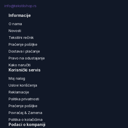
info@tekstilshop.rs
Informacije
O nama
Novosti
Tekstilni rečnik
Praćenje pošiljke
Dostava i plaćanje
Pravo na odustajanje
Kako naručiti
Korisnički servis
Moj nalog
Uslovi korišćenja
Reklamacije
Politika privatnosti
Praćenje pošiljke
Povraćaj & Zamena
Politika o kolačićima
Podaci o kompaniji