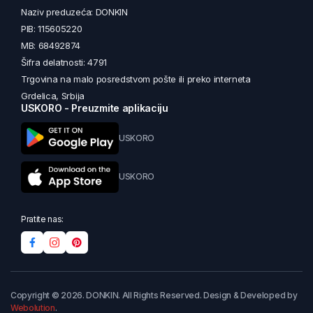
Naziv preduzeća: DONKIN
PIB: 115605220
MB: 68492874
Šifra delatnosti: 4791
Trgovina na malo posredstvom pošte ili preko interneta
Grdelica, Srbija
USKORO - Preuzmite aplikaciju
USKORO
USKORO
Pratite nas:
Copyright © 2026. DONKIN. All Rights Reserved. Design & Developed by
Webolution
.