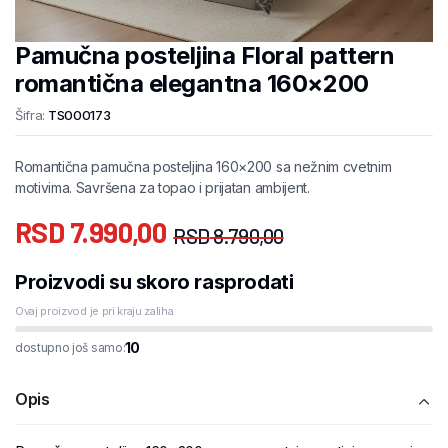
Pamučna posteljina Floral pattern
romantična elegantna 160×200
Šifra:
TS000173
Romantična pamučna posteljina 160×200 sa nežnim cvetnim
motivima. Savršena za topao i prijatan ambijent.
RSD
7.990,00
RSD
8.790,00
Proizvodi su skoro rasprodati
Ovaj proizvod je pri kraju zaliha
10
dostupno još samo:
Opis