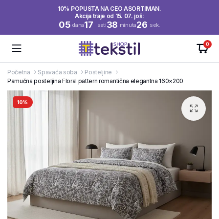
10% POPUSTA NA CEO ASORTIMAN.
Akcija traje od 15. 07. još:
05
17
38
26
dana
sati
minuta
sek.
0
Početna
Spavaća soba
Posteljine
Pamučna posteljina Floral pattern romantična elegantna 160×200
10%