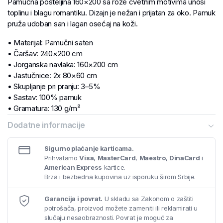
Pamučna posteljina 160×200 sa roze cvetnim motivima unosi
toplinu i blagu romantiku. Dizajn je nežan i prijatan za oko. Pamuk
pruža udoban san i lagan osećaj na koži.
• Materijal: Pamučni saten
• Čaršav: 240×200 cm
• Jorganska navlaka: 160×200 cm
• Jastučnice: 2x 80×60 cm
• Skupljanje pri pranju: 3–5%
• Sastav: 100% pamuk
• Gramatura: 130 g/m²
Dodatne informacije
Sigurno plaćanje karticama.
Prihvatamo
Visa
,
MasterCard
,
Maestro
,
DinaCard
i
American Express
kartice.
Brza i bezbedna kupovina uz isporuku širom Srbije.
Garancija i povrat.
U skladu sa Zakonom o zaštiti
potrošača, proizvod možete zameniti ili reklamirati u
slučaju nesaobraznosti. Povrat je moguć za