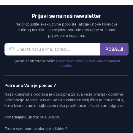
Prijavi se na naš newsletter
Ne propustite ekskluzivne popuste, akcije i nove kolekcije
kućnog tekstila – specijalne ponude dostupne su samo
prijavljenim kupcima.
POŠALJI
Prijavom se slažete sa našim
Uslovima korišćenja i Politikom privatnosti i
kolačića.
Potrebna Vam je pomoć ?
Naša korisnička podrška je dostupna za sva vaša pitanja i dodatne
informacije. Molimo vas da nas kontaktirate isključivo putem emaila,
kako bismo vam u najkraćem roku pružili tačan i kvalitetan odgovor.
Ponedeljak-Subota: 08:00-16:00
Treba vam pomoć oko porudžbine?