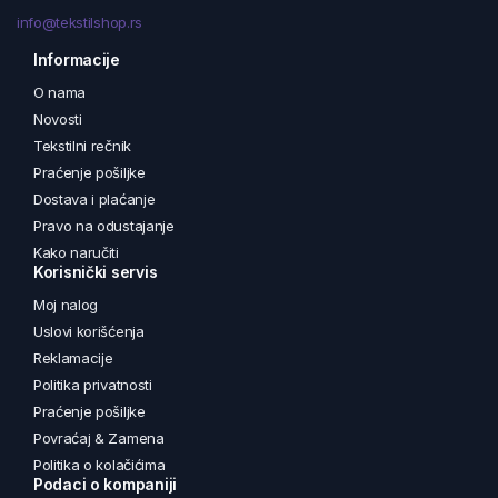
info@tekstilshop.rs
Informacije
O nama
Novosti
Tekstilni rečnik
Praćenje pošiljke
Dostava i plaćanje
Pravo na odustajanje
Kako naručiti
Korisnički servis
Moj nalog
Uslovi korišćenja
Reklamacije
Politika privatnosti
Praćenje pošiljke
Povraćaj & Zamena
Politika o kolačićima
Podaci o kompaniji