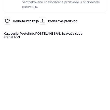
neotpakovane i nekorišćene proizvode u originalnom
pakovanju.
Dodaj to lista želja
Podeli ovaj proizvod
Kategorije:
Posteljine
,
POSTELJINE SAN
,
Spavaća soba
Brend:
SAN