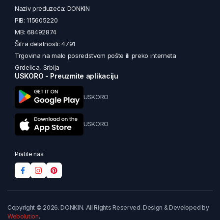
Naziv preduzeća: DONKIN
PIB: 115605220
MB: 68492874
Šifra delatnosti: 4791
Trgovina na malo posredstvom pošte ili preko interneta
Grdelica, Srbija
USKORO - Preuzmite aplikaciju
USKORO
USKORO
Pratite nas:
Copyright © 2026. DONKIN. All Rights Reserved. Design & Developed by
Webolution
.