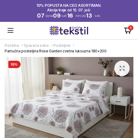
10% POPUSTA NA CEO ASORTIMAN.
Akcija traje od 15. 07. još:
07
09
16
13
dana
sati
minuta
sek.
0
Početna
Spavaća soba
Posteljine
Pamučna posteljina Rose Garden cvetna luksuzna 180×200
10%