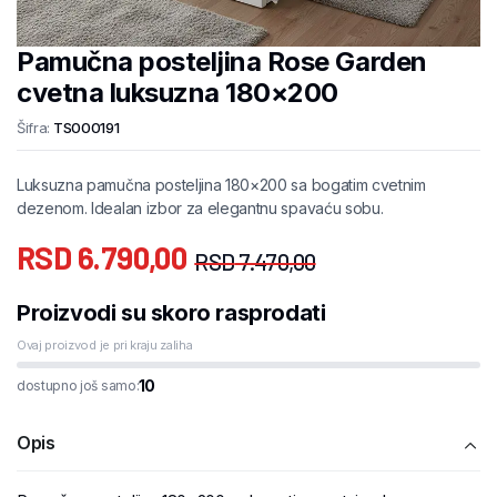
Pamučna posteljina Rose Garden
cvetna luksuzna 180×200
Šifra:
TS000191
Luksuzna pamučna posteljina 180×200 sa bogatim cvetnim
dezenom. Idealan izbor za elegantnu spavaću sobu.
RSD
6.790,00
RSD
7.470,00
Proizvodi su skoro rasprodati
Ovaj proizvod je pri kraju zaliha
10
dostupno još samo:
Opis