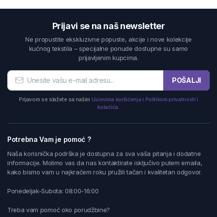
Prijavi se na naš newsletter
Ne propustite ekskluzivne popuste, akcije i nove kolekcije
kućnog tekstila – specijalne ponude dostupne su samo
prijavljenim kupcima.
POŠALJI
Prijavom se slažete sa našim
Uslovima korišćenja i Politikom privatnosti i
kolačića.
Potrebna Vam je pomoć ?
Naša korisnička podrška je dostupna za sva vaša pitanja i dodatne
informacije. Molimo vas da nas kontaktirate isključivo putem emaila,
kako bismo vam u najkraćem roku pružili tačan i kvalitetan odgovor.
Ponedeljak-Subota: 08:00-16:00
Treba vam pomoć oko porudžbine?