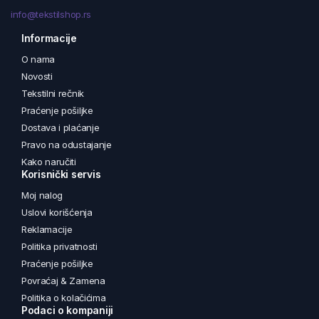
info@tekstilshop.rs
Informacije
O nama
Novosti
Tekstilni rečnik
Praćenje pošiljke
Dostava i plaćanje
Pravo na odustajanje
Kako naručiti
Korisnički servis
Moj nalog
Uslovi korišćenja
Reklamacije
Politika privatnosti
Praćenje pošiljke
Povraćaj & Zamena
Politika o kolačićima
Podaci o kompaniji