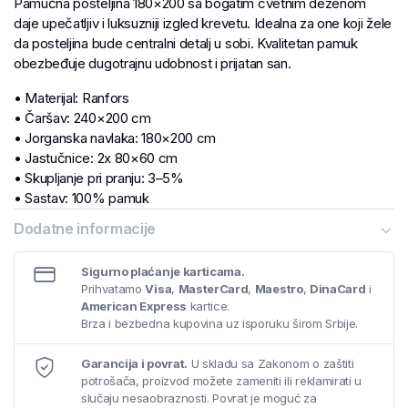
Pamučna posteljina 180×200 sa bogatim cvetnim dezenom
daje upečatljiv i luksuzniji izgled krevetu. Idealna za one koji žele
da posteljina bude centralni detalj u sobi. Kvalitetan pamuk
obezbeđuje dugotrajnu udobnost i prijatan san.
• Materijal: Ranfors
• Čaršav: 240×200 cm
• Jorganska navlaka: 180×200 cm
• Jastučnice: 2x 80×60 cm
• Skupljanje pri pranju: 3–5%
• Sastav: 100% pamuk
• Gramatura: 125 g/m²
Dodatne informacije
Sigurno plaćanje karticama.
Prihvatamo
Visa
,
MasterCard
,
Maestro
,
DinaCard
i
American Express
kartice.
Brza i bezbedna kupovina uz isporuku širom Srbije.
Garancija i povrat.
U skladu sa Zakonom o zaštiti
potrošača, proizvod možete zameniti ili reklamirati u
slučaju nesaobraznosti. Povrat je moguć za