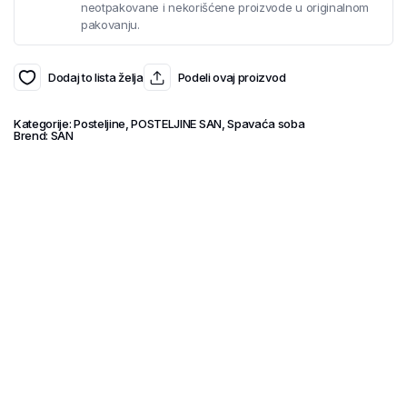
neotpakovane i nekorišćene proizvode u originalnom
pakovanju.
Dodaj to lista želja
Podeli ovaj proizvod
Kategorije:
Posteljine
,
POSTELJINE SAN
,
Spavaća soba
Brend:
SAN