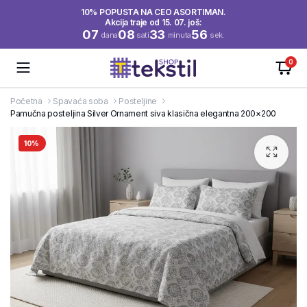
10% POPUSTA NA CEO ASORTIMAN.
Akcija traje od 15. 07. još:
07
08
33
56
dana
sati
minuta
sek.
0
Početna
Spavaća soba
Posteljine
Pamučna posteljina Silver Ornament siva klasična elegantna 200×200
10%