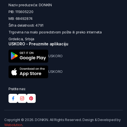
Naziv preduzeća: DONKIN
PIB: 115605220
MB: 68492874
Šifra delatnosti: 4791
Trgovina na malo posredstvom pošte ili preko interneta
Grdelica, Srbija
USKORO - Preuzmite aplikaciju
USKORO
USKORO
Pratite nas:
Copyright © 2026. DONKIN. All Rights Reserved. Design & Developed by
Webolution
.