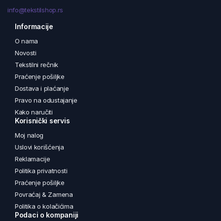
info@tekstilshop.rs
Informacije
O nama
Novosti
Tekstilni rečnik
Praćenje pošiljke
Dostava i plaćanje
Pravo na odustajanje
Kako naručiti
Korisnički servis
Moj nalog
Uslovi korišćenja
Reklamacije
Politika privatnosti
Praćenje pošiljke
Povraćaj & Zamena
Politika o kolačićima
Podaci o kompaniji