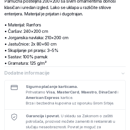
Pamučna posteljina 200×200 sa sivim ornamentima donosi
klasičan i uredan izgled. Lako se uklapa u različite stilove
enterijera. Materijal je prijatan i dugotrajan.
• Materijal: Ranfors
• Čaršav: 240×200 cm
• Jorganska navlaka: 210×200 cm
• Jastučnice: 2x 80×60 cm
• Skupljanje pri pranju: 3–5%
• Sastav: 100% pamuk
• Gramatura: 125 g/m²
Dodatne informacije
Sigurno plaćanje karticama.
Prihvatamo
Visa
,
MasterCard
,
Maestro
,
DinaCard
i
American Express
kartice.
Brza i bezbedna kupovina uz isporuku širom Srbije.
Garancija i povrat.
U skladu sa Zakonom o zaštiti
potrošača, proizvod možete zameniti ili reklamirati u
slučaju nesaobraznosti. Povrat je moguć za