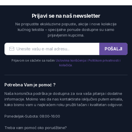
Prijavi se na naš newsletter
Ne propustite ekskluzivne popuste, akcije i nove kolekcije
kućnog tekstila – specijalne ponude dostupne su samo
prijavljenim kupcima.
POŠALJI
Prijavom se slažete sa našim
Uslovima korišćenja i Politikom privatnosti i
kolačića.
Potrebna Vam je pomoć ?
Naša korisnička podrška je dostupna za sva vaša pitanja i dodatne
informacije. Molimo vas da nas kontaktirate isključivo putem emaila,
kako bismo vam u najkraćem roku pružili tačan i kvalitetan odgovor.
Ponedeljak-Subota: 08:00-16:00
Treba vam pomoć oko porudžbine?