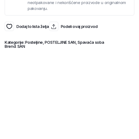
neotpakovane i nekorišćene proizvode u originalnom
pakovanju.
Dodaj to lista želja
Podeli ovaj proizvod
Kategorije:
Posteljine
,
POSTELJINE SAN
,
Spavaća soba
Brend:
SAN