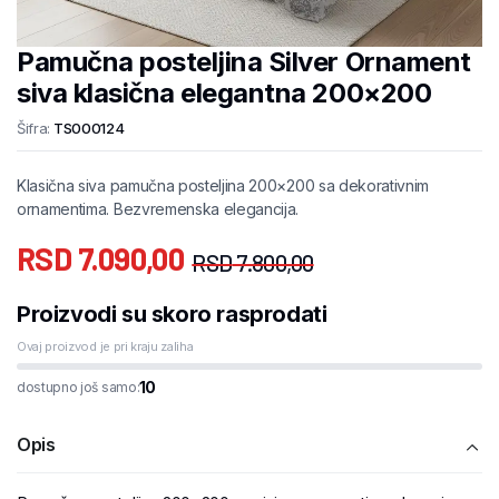
Pamučna posteljina Silver Ornament
siva klasična elegantna 200×200
Šifra:
TS000124
Klasična siva pamučna posteljina 200×200 sa dekorativnim
ornamentima. Bezvremenska elegancija.
RSD
7.090,00
RSD
7.800,00
Proizvodi su skoro rasprodati
Ovaj proizvod je pri kraju zaliha
10
dostupno još samo:
Opis