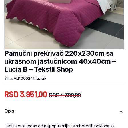
Pamučni prekrivač 220x230cm sa
ukrasnom jastučnicom 40x40cm –
Lucia B – Tekstil Shop
Šifra:
VLK000241-luciab
RSD
3.951,00
RSD
4.390,00
Opis
Lucia set je jedan od najpopularnijih i simboličnih poklona za