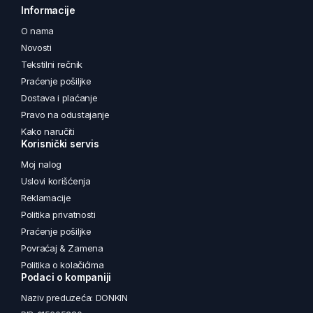
Informacije
O nama
Novosti
Tekstilni rečnik
Praćenje pošiljke
Dostava i plaćanje
Pravo na odustajanje
Kako naručiti
Korisnički servis
Moj nalog
Uslovi korišćenja
Reklamacije
Politika privatnosti
Praćenje pošiljke
Povraćaj & Zamena
Politika o kolačićima
Podaci o kompaniji
Naziv preduzeća: DONKIN