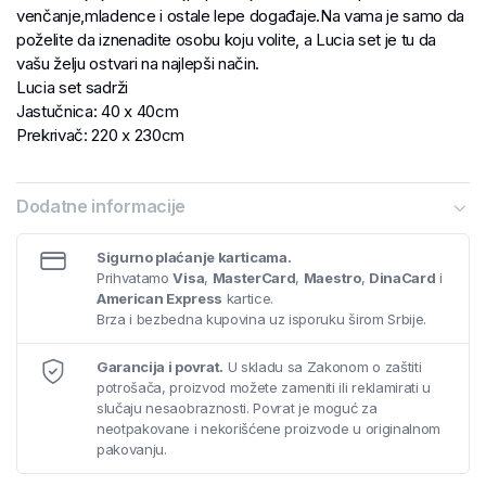
venčanje,mladence i ostale lepe događaje.Na vama je samo da
poželite da iznenadite osobu koju volite, a Lucia set je tu da
vašu želju ostvari na najlepši način.
Lucia set sadrži
Jastučnica: 40 x 40cm
Prekrivač: 220 x 230cm
Dodatne informacije
Sigurno plaćanje karticama.
Prihvatamo
Visa
,
MasterCard
,
Maestro
,
DinaCard
i
American Express
kartice.
Brza i bezbedna kupovina uz isporuku širom Srbije.
Garancija i povrat.
U skladu sa Zakonom o zaštiti
potrošača, proizvod možete zameniti ili reklamirati u
slučaju nesaobraznosti. Povrat je moguć za
neotpakovane i nekorišćene proizvode u originalnom
pakovanju.