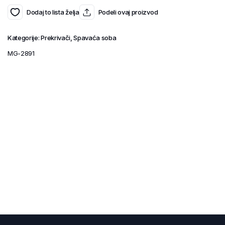
Dodaj to lista želja
Podeli ovaj proizvod
Kategorije:
Prekrivači
,
Spavaća soba
MG-2891