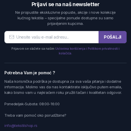
Prijavi se na naš newsletter
Ne propustite ekskluzivne popuste, akcije i nove kolekcije
kućnog tekstila – specijalne ponude dostupne su samo
prijavljenim kupcima.
POŠALJI
Prijavom se slažete sa našim
Uslovima korišćenja i Politikom privatnosti i
kolačića.
Potrebna Vam je pomoć ?
Naša korisnička podrška je dostupna za sva vaša pitanja i dodatne
informacije. Molimo vas da nas kontaktirate isključivo putem emaila,
kako bismo vam u najkraćem roku pružili tačan i kvalitetan odgovor.
Ponedeljak-Subota: 08:00-16:00
Treba vam pomoć oko porudžbine?
info@tekstilshop.rs