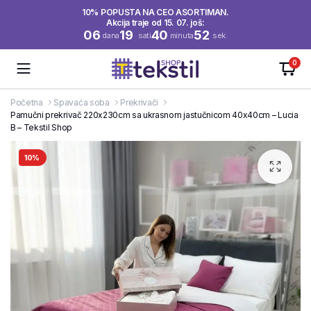
10% POPUSTA NA CEO ASORTIMAN.
Akcija traje od 15. 07. još:
06
19
40
52
dana
sati
minuta
sek.
0
Početna
Spavaća soba
Prekrivači
Pamučni prekrivač 220x230cm sa ukrasnom jastučnicom 40x40cm – Lucia
B – Tekstil Shop
10%