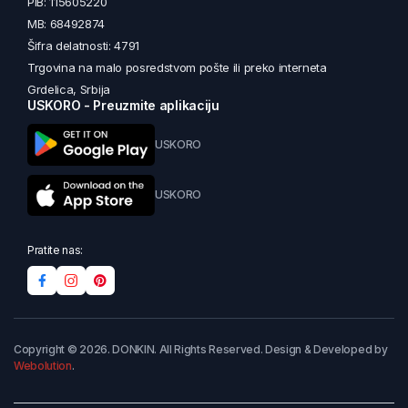
PIB: 115605220
MB: 68492874
Šifra delatnosti: 4791
Trgovina na malo posredstvom pošte ili preko interneta
Grdelica, Srbija
USKORO - Preuzmite aplikaciju
USKORO
USKORO
Pratite nas:
Copyright © 2026. DONKIN. All Rights Reserved. Design & Developed by
Webolution
.