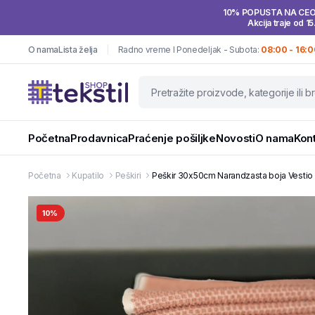
10% POPUSTA NA CE
Akcija traje od 15
O nama
Lista želja
Radno vreme I Ponedeljak - Subota:
08:00 - 16:0
Početna
Prodavnica
Praćenje pošiljke
Novosti
O nama
Kon
Početna
Kupatilo
Peškiri
Peškir 30x50cm Narandzasta boja Vestio 
10%