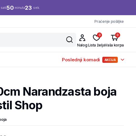
0
50
23
sati
minuta
sek.
Praćenje pošiljke
0
0
Nalog
Lista želja
Vaša korpa
Poslednji komadi
AKCIJA
0cm Narandzasta boja
stil Shop
boja