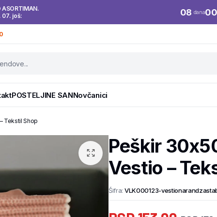
O ASORTIMAN.
08
0
dana
. 07. još:
0
takt
POSTELJINE SAN
Novčanici
– Tekstil Shop
Peškir 30x5
Vestio – Tek
Šifra:
VLK000123-vestionarandzasta