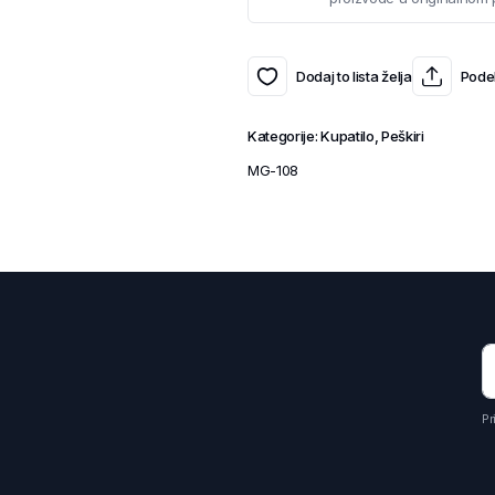
Dodaj to lista želja
Podel
Kategorije:
Kupatilo
,
Peškiri
MG-108
Pr