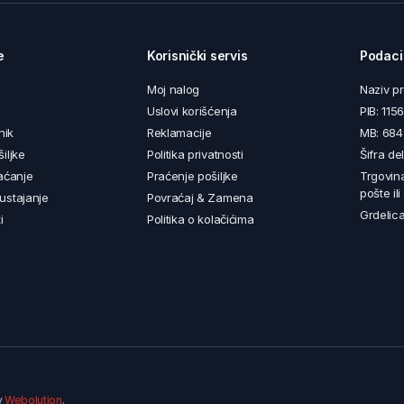
e
Korisnički servis
Podaci
Moj nalog
Naziv p
Uslovi korišćenja
PIB: 11
nik
Reklamacije
MB: 68
iljke
Politika privatnosti
Šifra de
aćanje
Praćenje pošiljke
Trgovin
pošte il
ustajanje
Povraćaj & Zamena
Grdelica
i
Politika o kolačićima
y
Webolution
.