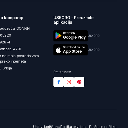
 o kompaniji
USKORO - Preuzmite
aplikaciju
reduzeća: DONKIN
5605220
USKORO
492874
latnosti: 4791
USKORO
a na malo posredstvom
i preko interneta
, Srbija
Pratite nas:
Uslovi korišćenja
Politika privatnosti
Praćenje pošiljke