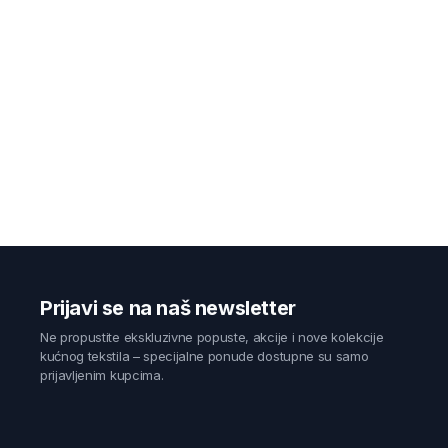
Prijavi se na naš newsletter
Ne propustite ekskluzivne popuste, akcije i nove kolekcije
kućnog tekstila – specijalne ponude dostupne su samo
prijavljenim kupcima.