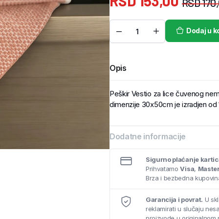
RSD
153,00
RSD
170
Dodaj u k
Opis
Peškir Vestio za lice čuvenog n
dimenzije 30x50cm je izradjen o
Dodatne informacije
Sigurno plaćanje karti
Prihvatamo
Visa
,
Maste
Brza i bezbedna kupovina
Garancija i povrat.
U skl
reklamirati u slučaju ne
proizvode u originalnom 