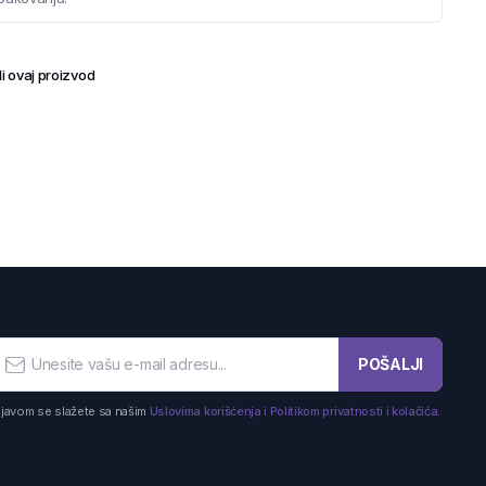
i ovaj proizvod
POŠALJI
ijavom se slažete sa našim
Uslovima korišćenja i Politikom privatnosti i kolačića.