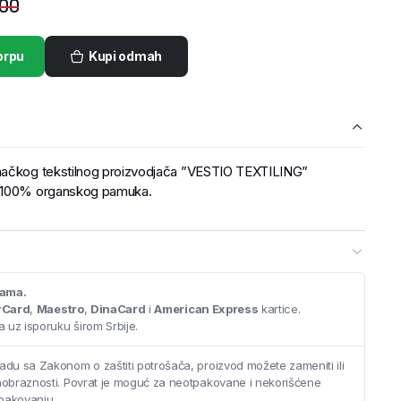
,00
orpu
Kupi odmah
emačkog tekstilnog proizvodjača ”VESTIO TEXTILING”
d 100% organskog pamuka.
cama.
rCard
,
Maestro
,
DinaCard
i
American Express
kartice.
 uz isporuku širom Srbije.
adu sa Zakonom o zaštiti potrošača, proizvod možete zameniti ili
saobraznosti. Povrat je moguć za neotpakovane i nekorišćene
pakovanju.