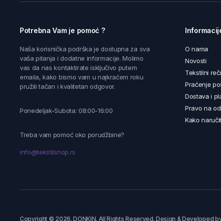
Potrebna Vam je pomoć ?
Informacij
Naša korisnička podrška je dostupna za sva
O nama
vaša pitanja i dodatne informacije. Molimo
Novosti
vas da nas kontaktirate isključivo putem
Tekstilni reč
emaila, kako bismo vam u najkraćem roku
Praćenje poš
pružili tačan i kvalitetan odgovor.
Dostava i pl
Pravo na od
Ponedeljak-Subota: 08:00-16:00
Kako naručit
Treba vam pomoć oko porudžbine?
info@tekstilshop.rs
Copyright © 2026. DONKIN. All Rights Reserved. Design & Developed b