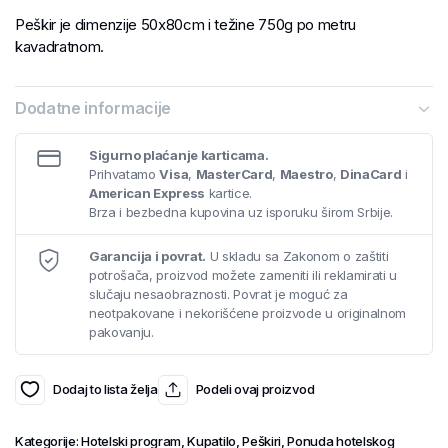
Peškir je dimenzije 50x80cm i težine 750g po metru
kavadratnom.
Dodatne informacije
Sigurno plaćanje karticama.
Prihvatamo
Visa
,
MasterCard
,
Maestro
,
DinaCard
i
American Express
kartice.
Brza i bezbedna kupovina uz isporuku širom Srbije.
Garancija i povrat.
U skladu sa Zakonom o zaštiti
potrošača, proizvod možete zameniti ili reklamirati u
slučaju nesaobraznosti. Povrat je moguć za
neotpakovane i nekorišćene proizvode u originalnom
pakovanju.
Dodaj to lista želja
Podeli ovaj proizvod
Kategorije:
Hotelski program
,
Kupatilo
,
Peškiri
,
Ponuda hotelskog