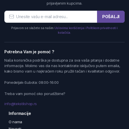
prijavljenim kupcima.
POŠALJI
Prijavom se slažete sa našim
Uslovima korišćenja i Politikom privatnosti i
kolačića.
Potrebna Vam je pomoć ?
Naša korisnička podrška je dostupna za sva vaša pitanja i dodatne
informacije. Molimo vas da nas kontaktirate isključivo putem emaila,
kako bismo vam u najkraćem roku pružili tačan i kvalitetan odgovor.
Ponedeljak-Subota: 08:00-16:00
Treba vam pomoć oko porudžbine?
info@tekstilshop.rs
Informacije
O nama
Novosti