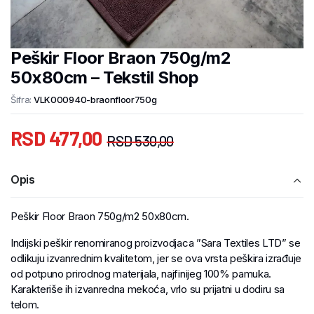
Peškir Floor Braon 750g/m2
50x80cm – Tekstil Shop
Šifra:
VLK000940-braonfloor750g
RSD
477,00
RSD
530,00
Opis
Peškir Floor Braon 750g/m2 50x80cm.
Indijski peškir renomiranog proizvodjaca ”Sara Textiles LTD” se
odlikuju izvanrednim kvalitetom, jer se ova vrsta peškira izrađuje
od potpuno prirodnog materijala, najfinijeg 100% pamuka.
Karakteriše ih izvanredna mekoća, vrlo su prijatni u dodiru sa
telom.