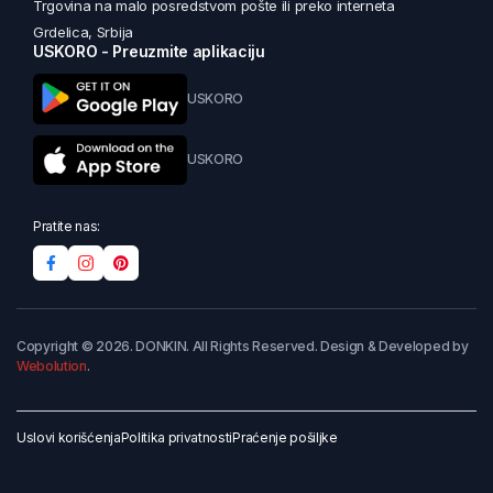
Trgovina na malo posredstvom pošte ili preko interneta
Grdelica, Srbija
USKORO - Preuzmite aplikaciju
USKORO
USKORO
Pratite nas:
Copyright © 2026. DONKIN. All Rights Reserved. Design & Developed by
Webolution
.
Uslovi korišćenja
Politika privatnosti
Praćenje pošiljke
Dodaj u korpu