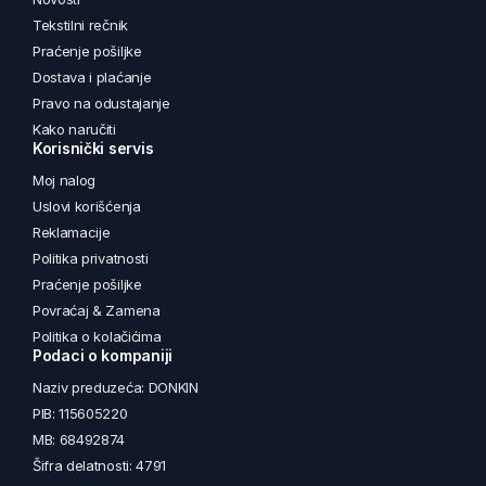
Tekstilni rečnik
Praćenje pošiljke
Dostava i plaćanje
Pravo na odustajanje
Kako naručiti
Korisnički servis
Moj nalog
Uslovi korišćenja
Reklamacije
Politika privatnosti
Praćenje pošiljke
Povraćaj & Zamena
Politika o kolačićima
Podaci o kompaniji
Naziv preduzeća: DONKIN
PIB: 115605220
MB: 68492874
Šifra delatnosti: 4791