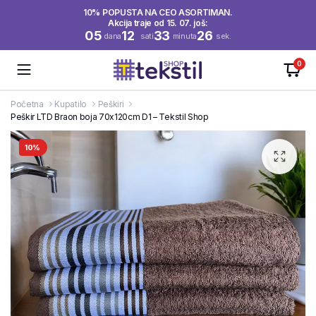
10% POPUSTA NA CEO ASORTIMAN.
Akcija traje od 15. 07. još:
05
12
33
26
dana
sati
minuta
sek.
0
Početna
Kupatilo
Peškiri
Peškir LTD Braon boja 70x120cm D1 – Tekstil Shop
10%