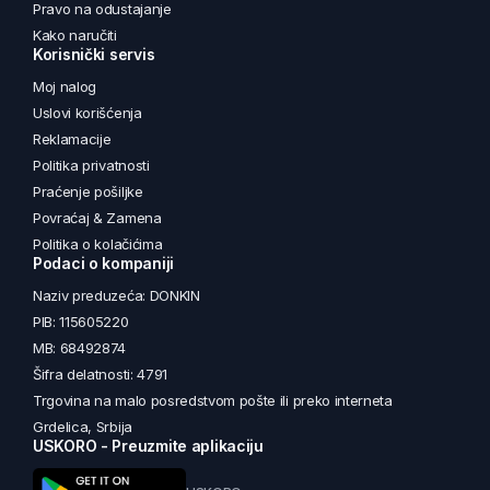
Pravo na odustajanje
Kako naručiti
Korisnički servis
Moj nalog
Uslovi korišćenja
Reklamacije
Politika privatnosti
Praćenje pošiljke
Povraćaj & Zamena
Politika o kolačićima
Podaci o kompaniji
Naziv preduzeća: DONKIN
PIB: 115605220
MB: 68492874
Šifra delatnosti: 4791
Trgovina na malo posredstvom pošte ili preko interneta
Grdelica, Srbija
USKORO - Preuzmite aplikaciju