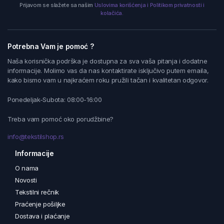
Prijavom se slažete sa našim
Uslovima korišćenja i Politikom privatnosti i
kolačića.
Potrebna Vam je pomoć ?
Naša korisnička podrška je dostupna za sva vaša pitanja i dodatne
informacije. Molimo vas da nas kontaktirate isključivo putem emaila,
kako bismo vam u najkraćem roku pružili tačan i kvalitetan odgovor.
Ponedeljak-Subota: 08:00-16:00
Treba vam pomoć oko porudžbine?
info@tekstilshop.rs
Informacije
O nama
Novosti
Tekstilni rečnik
Praćenje pošiljke
Dostava i plaćanje