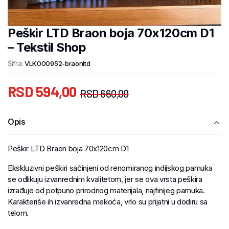
Peškir LTD Braon boja 70x120cm D1
– Tekstil Shop
Šifra:
VLK000952-braonltd
RSD
594,00
RSD
660,00
Opis
Peškir LTD Braon boja 70x120cm D1
Ekskluzivni peškiri sačinjeni od renomiranog indijskog pamuka
se odlikuju izvanrednim kvalitetom, jer se ova vrsta peškira
izrađuje od potpuno prirodnog materijala, najfinijeg pamuka.
Karakteriše ih izvanredna mekoća, vrlo su prijatni u dodiru sa
telom.