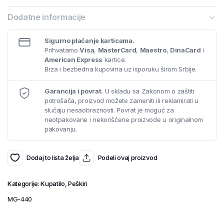
Dodatne informacije
Sigurno plaćanje karticama.
Prihvatamo
Visa
,
MasterCard
,
Maestro
,
DinaCard
i
American Express
kartice.
Brza i bezbedna kupovina uz isporuku širom Srbije.
Garancija i povrat.
U skladu sa Zakonom o zaštiti
potrošača, proizvod možete zameniti ili reklamirati u
slučaju nesaobraznosti. Povrat je moguć za
neotpakovane i nekorišćene proizvode u originalnom
pakovanju.
Dodaj to lista želja
Podeli ovaj proizvod
Kategorije:
Kupatilo
,
Peškiri
MG-440