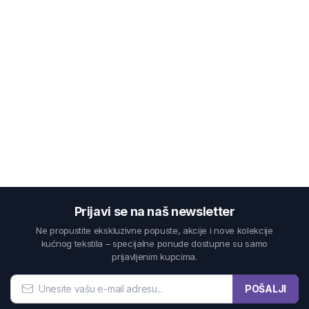
Prijavi se na naš newsletter
Ne propustite ekskluzivne popuste, akcije i nove kolekcije
kućnog tekstila – specijalne ponude dostupne su samo
prijavljenim kupcima.
POŠALJI