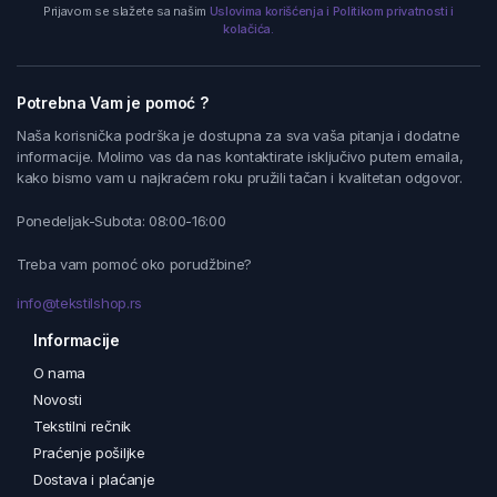
Prijavom se slažete sa našim
Uslovima korišćenja i Politikom privatnosti i
kolačića.
Potrebna Vam je pomoć ?
Naša korisnička podrška je dostupna za sva vaša pitanja i dodatne
informacije. Molimo vas da nas kontaktirate isključivo putem emaila,
kako bismo vam u najkraćem roku pružili tačan i kvalitetan odgovor.
Ponedeljak-Subota: 08:00-16:00
Treba vam pomoć oko porudžbine?
info@tekstilshop.rs
Informacije
O nama
Novosti
Tekstilni rečnik
Praćenje pošiljke
Dostava i plaćanje