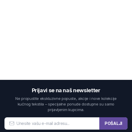
Prijavi se na naš newsletter
Ne propustite ekskluzivne popuste, akcije i nove kolekcije
kućnog tekstila – specijalne ponude dostupne su samo
prijavljenim kupcima.
POŠALJI