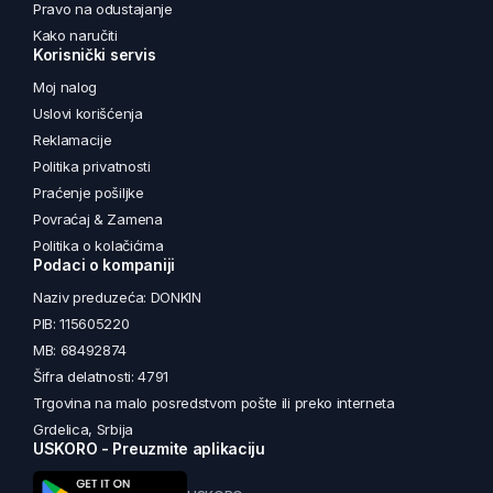
Pravo na odustajanje
Kako naručiti
Korisnički servis
Moj nalog
Uslovi korišćenja
Reklamacije
Politika privatnosti
Praćenje pošiljke
Povraćaj & Zamena
Politika o kolačićima
Podaci o kompaniji
Naziv preduzeća: DONKIN
PIB: 115605220
MB: 68492874
Šifra delatnosti: 4791
Trgovina na malo posredstvom pošte ili preko interneta
Grdelica, Srbija
USKORO - Preuzmite aplikaciju