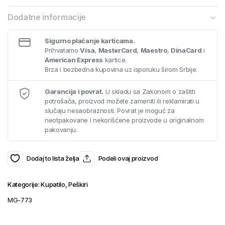
Dodatne informacije
Sigurno plaćanje karticama.
Prihvatamo
Visa
,
MasterCard
,
Maestro
,
DinaCard
i
American Express
kartice.
Brza i bezbedna kupovina uz isporuku širom Srbije.
Garancija i povrat.
U skladu sa Zakonom o zaštiti
potrošača, proizvod možete zameniti ili reklamirati u
slučaju nesaobraznosti. Povrat je moguć za
neotpakovane i nekorišćene proizvode u originalnom
pakovanju.
Dodaj to lista želja
Podeli ovaj proizvod
Kategorije:
Kupatilo
,
Peškiri
MG-773