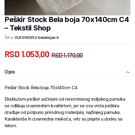
Peškir Stock Bela boja 70x140cm C4
– Tekstil Shop
Šifra:
VLK000953-belabojac4
RSD
1.053,00
RSD
1.170,00
Opis
Peškir Stock Bela boja 70x140cm C4
Ekskluzivni peškiri sačinjeni od renomiranog indijskog pamuka
se odlikuju izvanrednim kvalitetom, jer se ova vrsta peškira
izrađuje od potpuno prirodnog materijala, najfinijeg pamuka.
Karakteriše ih izvanredna mekoća, vrlo su prijatni u dodiru sa
telom.