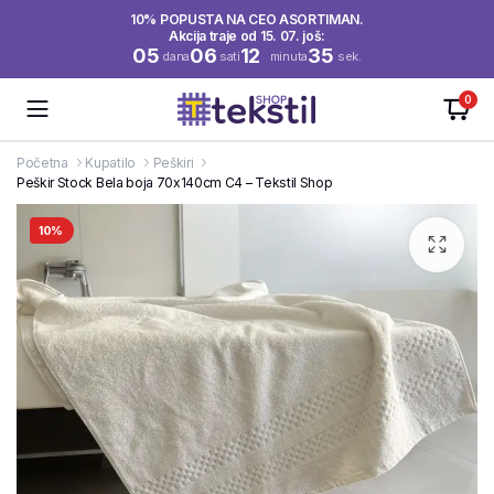
10% POPUSTA NA CEO ASORTIMAN.
Akcija traje od 15. 07. još:
05
06
12
35
dana
sati
minuta
sek.
0
Početna
Kupatilo
Peškiri
Peškir Stock Bela boja 70x140cm C4 – Tekstil Shop
10%