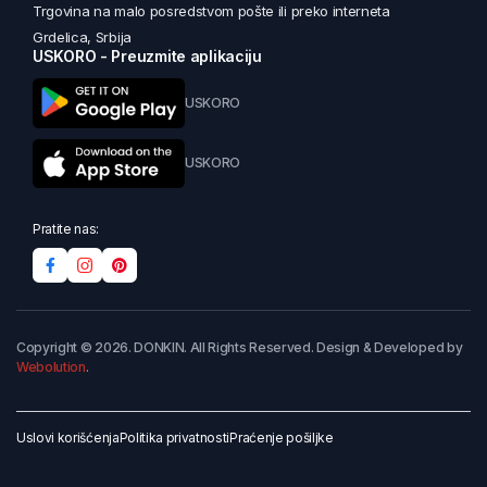
Trgovina na malo posredstvom pošte ili preko interneta
Grdelica, Srbija
USKORO - Preuzmite aplikaciju
USKORO
USKORO
Pratite nas:
Copyright © 2026. DONKIN. All Rights Reserved. Design & Developed by
Webolution
.
Uslovi korišćenja
Politika privatnosti
Praćenje pošiljke
Dodaj u korpu