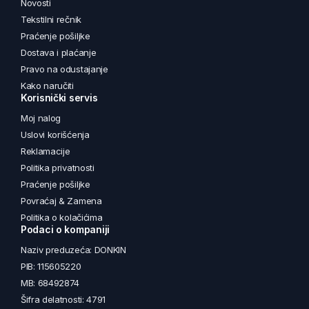
Novosti
Tekstilni rečnik
Praćenje pošiljke
Dostava i plaćanje
Pravo na odustajanje
Kako naručiti
Korisnički servis
Moj nalog
Uslovi korišćenja
Reklamacije
Politika privatnosti
Praćenje pošiljke
Povraćaj & Zamena
Politika o kolačićima
Podaci o kompaniji
Naziv preduzeća: DONKIN
PIB: 115605220
MB: 68492874
Šifra delatnosti: 4791