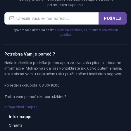
prijavljenim kupcima.
POŠALJI
Prijavom se slažete sa našim
Uslovima korišćenja i Politikom privatnosti i
kolačića.
Potrebna Vam je pomoć ?
Naša korisnička podrška je dostupna za sva vaša pitanja i dodatne
informacije. Molimo vas da nas kontaktirate isključivo putem emaila,
kako bismo vam u najkraćem roku pružili tačan i kvalitetan odgovor.
Ponedeljak-Subota: 08:00-16:00
Treba vam pomoć oko porudžbine?
info@tekstilshop.rs
Informacije
O nama