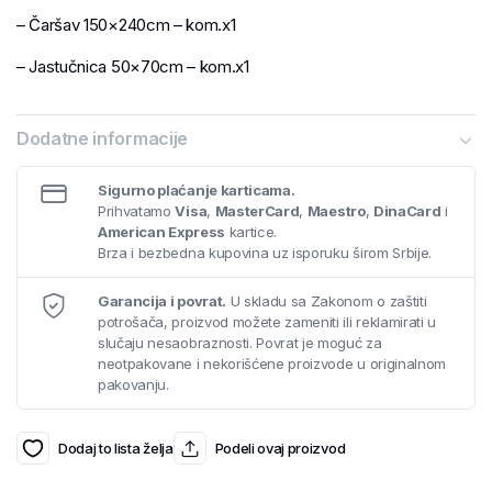
– Čaršav 150×240cm – kom.x1
– Jastučnica 50×70cm – kom.x1
Dodatne informacije
Sigurno plaćanje karticama.
Prihvatamo
Visa
,
MasterCard
,
Maestro
,
DinaCard
i
American Express
kartice.
Brza i bezbedna kupovina uz isporuku širom Srbije.
Garancija i povrat.
U skladu sa Zakonom o zaštiti
potrošača, proizvod možete zameniti ili reklamirati u
slučaju nesaobraznosti. Povrat je moguć za
neotpakovane i nekorišćene proizvode u originalnom
pakovanju.
Dodaj to lista želja
Podeli ovaj proizvod