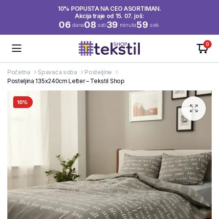
10% POPUSTA NA CEO ASORTIMAN.
Akcija traje od 15. 07. još:
06
08
39
58
dana
sati
minuta
sek.
0
Početna
Spavaća soba
Posteljine
Posteljina 135x240cm Letter – Tekstil Shop
10%