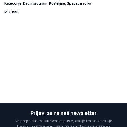
Kategorije:
Dečiji program
,
Posteljine
,
Spavaća soba
MG-1999
Prijavi se na naš newsletter
Ne propustite ekskluzivne popuste, akcije i nove kolekcije
kućnog tekstila – specijalne ponude dostupne su samo