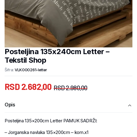
Posteljina 135x240cm Letter –
Tekstil Shop
Šifra:
VLK000261-letter
RSD
2.682,00
RSD
2.980,00
Opis
Posteljina 135×200cm Letter PAMUK SADRŽI:
– Jorganska navlaka 135×200cm – kom.x1