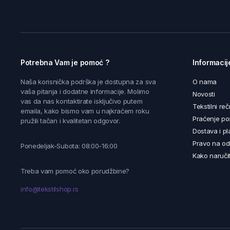
Potrebna Vam je pomoć ?
Informacij
Naša korisnička podrška je dostupna za sva
O nama
vaša pitanja i dodatne informacije. Molimo
Novosti
vas da nas kontaktirate isključivo putem
Tekstilni reč
emaila, kako bismo vam u najkraćem roku
Praćenje poš
pružili tačan i kvalitetan odgovor.
Dostava i pl
Pravo na od
Ponedeljak-Subota: 08:00-16:00
Kako naručit
Treba vam pomoć oko porudžbine?
info@tekstilshop.rs