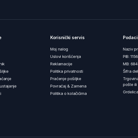
e
Korisnički servis
Podaci
Moj nalog
Naziv p
Uslovi korišćenja
PIB: 11
nik
Reklamacije
MB: 68
iljke
Politika privatnosti
Šifra de
aćanje
Praćenje pošiljke
Trgovin
pošte il
ustajanje
Povraćaj & Zamena
Grdelica
i
Politika o kolačićima