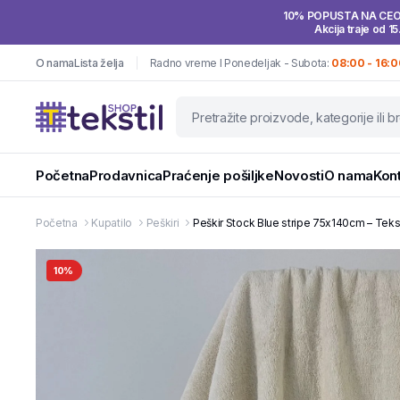
10% POPUSTA NA CE
Akcija traje od 15
O nama
Lista želja
Radno vreme I Ponedeljak - Subota:
08:00 - 16:0
Početna
Prodavnica
Praćenje pošiljke
Novosti
O nama
Kon
Početna
Kupatilo
Peškiri
Peškir Stock Blue stripe 75x140cm – Teks
10%