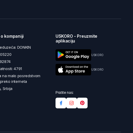
 o kompaniji
USKORO - Preuzmite
aplikaciju
reduzeća: DONKIN
5605220
USKORO
492874
latnosti: 4791
USKORO
a na malo posredstvom
i preko interneta
, Srbija
Pratite nas: