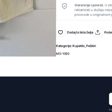
Garancija i povrat.
U skl
reklamirati u slučaju ne
proizvode u originalnom 
Dodaj to lista želja
Podel
Kategorije:
Kupatilo
,
Peškiri
MG-1080
Pr