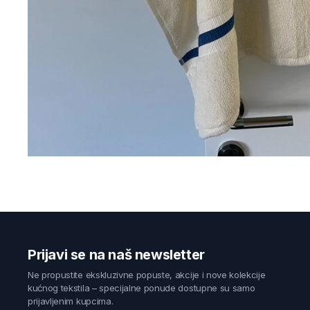
Prijavi se na naš newsletter
Ne propustite ekskluzivne popuste, akcije i nove kolekcije
kućnog tekstila – specijalne ponude dostupne su samo
prijavljenim kupcima.