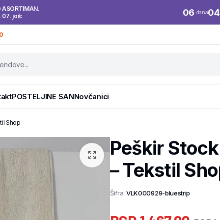
O ASORTIMAN.
06
04
dana
. 07. još:
0
takt
POSTELJINE SAN
Novčanici
til Shop
Peškir Stock
– Tekstil Sh
Šifra:
VLK000929-bluestrip