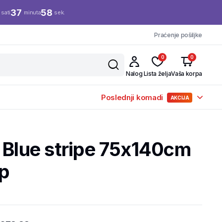
37
57
sati
minuta
sek.
Praćenje pošiljke
0
0
Nalog
Lista želja
Vaša korpa
Poslednji komadi
AKCIJA
 Blue stripe 75x140cm
op