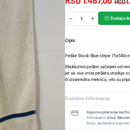
RSD
1.467,00
RSD
1
Dodaj u k
Opis
Peškir Stock Blue stripe 75x140c
Ekskluzivni peškiri sačinjeni od r
jer se ova vrsta peškira izrađuje o
ih izvanredna mekoća, vrlo su prija
Dodatne informacije
Sigurno plaćanje karti
Prihvatamo
Visa
,
Maste
Brza i bezbedna kupovina