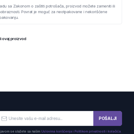
adu sa Zakonom o zaštiti potrošača, proizvod možete zameniti ili
saobraznosti. Povrat je moguć za neotpakovane i nekorišćene
pakovanju.
i ovaj proizvod
POŠALJI
ijavom se slažete sa našim
Uslovima korišćenja i Politikom privatnosti i kolačića.