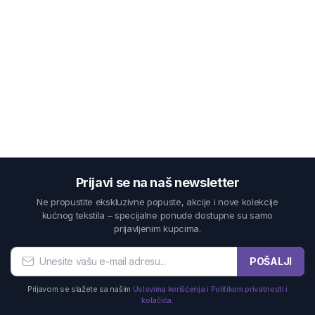
Prijavi se na naš newsletter
Ne propustite ekskluzivne popuste, akcije i nove kolekcije
kućnog tekstila – specijalne ponude dostupne su samo
prijavljenim kupcima.
POŠALJI
Prijavom se slažete sa našim
Uslovima korišćenja i Politikom privatnosti i
kolačića.