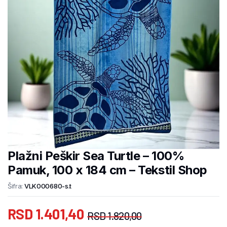
Plažni Peškir Sea Turtle – 100%
Pamuk, 100 x 184 cm – Tekstil Shop
Šifra:
VLK000680-s.t
RSD
1.401,40
RSD
1.820,00