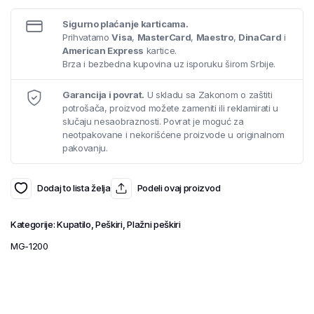
Sigurno plaćanje karticama.
Prihvatamo
Visa
,
MasterCard
,
Maestro
,
DinaCard
i
American Express
kartice.
Brza i bezbedna kupovina uz isporuku širom Srbije.
Garancija i povrat.
U skladu sa Zakonom o zaštiti
potrošača, proizvod možete zameniti ili reklamirati u
slučaju nesaobraznosti. Povrat je moguć za
neotpakovane i nekorišćene proizvode u originalnom
pakovanju.
Dodaj to lista želja
Podeli ovaj proizvod
Kategorije:
Kupatilo
,
Peškiri
,
Plažni peškiri
MG-1200