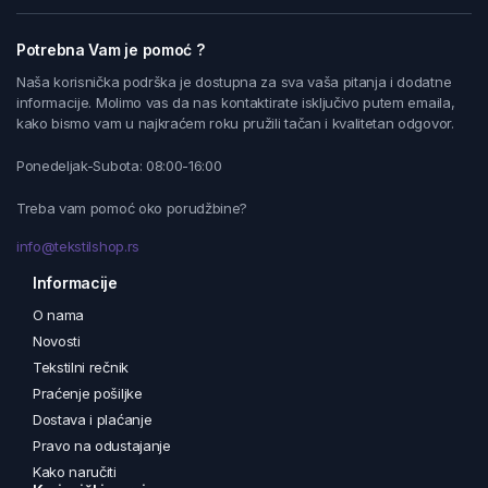
Potrebna Vam je pomoć ?
Naša korisnička podrška je dostupna za sva vaša pitanja i dodatne
informacije. Molimo vas da nas kontaktirate isključivo putem emaila,
kako bismo vam u najkraćem roku pružili tačan i kvalitetan odgovor.
Ponedeljak-Subota: 08:00-16:00
Treba vam pomoć oko porudžbine?
info@tekstilshop.rs
Informacije
O nama
Novosti
Tekstilni rečnik
Praćenje pošiljke
Dostava i plaćanje
Pravo na odustajanje
Kako naručiti