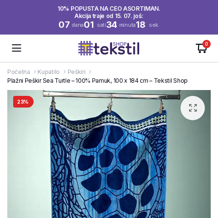
10% POPUSTA NA CEO ASORTIMAN.
Akcija traje od 15. 07. još:
07
01
34
18
dana
sati
minuta
sek.
0
Početna
Kupatilo
Peškiri
Plažni Peškir Sea Turtle – 100% Pamuk, 100 x 184 cm – Tekstil Shop
23%