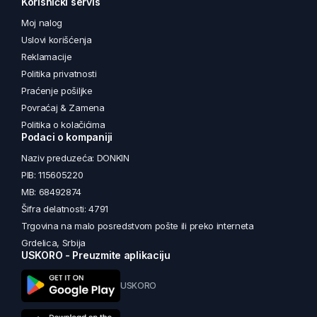
Korisnički servis
Moj nalog
Uslovi korišćenja
Reklamacije
Politika privatnosti
Praćenje pošiljke
Povraćaj & Zamena
Politika o kolačićima
Podaci o kompaniji
Naziv preduzeća: DONKIN
PIB: 115605220
MB: 68492874
Šifra delatnosti: 4791
Trgovina na malo posredstvom pošte ili preko interneta
Grdelica, Srbija
USKORO - Preuzmite aplikaciju
USKORO