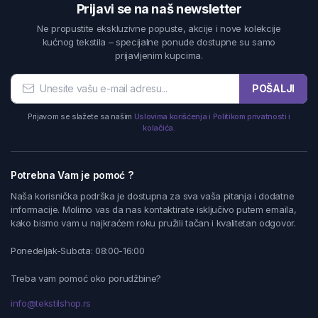
Prijavi se na naš newsletter
Ne propustite ekskluzivne popuste, akcije i nove kolekcije
kućnog tekstila – specijalne ponude dostupne su samo
prijavljenim kupcima.
POŠALJI
Prijavom se slažete sa našim
Uslovima korišćenja i Politikom privatnosti i
kolačića.
Potrebna Vam je pomoć ?
Naša korisnička podrška je dostupna za sva vaša pitanja i dodatne
informacije. Molimo vas da nas kontaktirate isključivo putem emaila,
kako bismo vam u najkraćem roku pružili tačan i kvalitetan odgovor.
Ponedeljak-Subota: 08:00-16:00
Treba vam pomoć oko porudžbine?
info@tekstilshop.rs