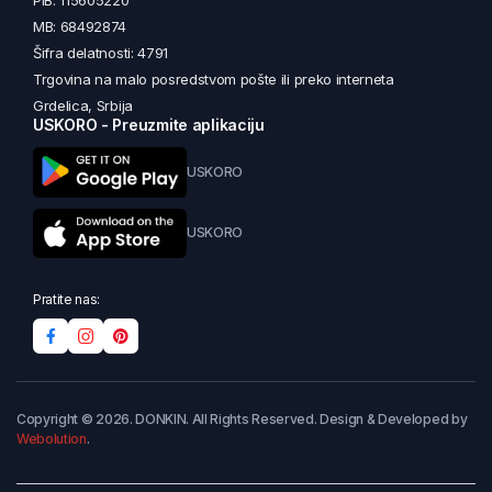
PIB: 115605220
MB: 68492874
Šifra delatnosti: 4791
Trgovina na malo posredstvom pošte ili preko interneta
Grdelica, Srbija
USKORO - Preuzmite aplikaciju
USKORO
USKORO
Pratite nas:
Copyright © 2026. DONKIN. All Rights Reserved. Design & Developed by
Webolution
.