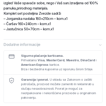
izgled Vaše spavaće sobe, nego i Vaš san.Izradjena od 100%
pamuka,prirodnog materijala.
Komplet set posteljina Zvezde sadrži
– Jorganska navlaka 160×210cm – kom.x1
– Čaršav 160×240cm – kom.x1
– Jastučnica 50×70cm – kom.x1
Dodatne informacije
Sigurno plaćanje karticama.
Prihvatamo
Visa
,
MasterCard
,
Maestro
,
DinaCard
i
American Express
kartice.
Brza i bezbedna kupovina uz isporuku širom Srbije.
Garancija i povrat.
U skladu sa Zakonom o zaštiti
potrošača, proizvod možete zameniti ili reklamirati u
slučaju nesaobraznosti. Povrat je moguć za
neotpakovane i nekorišćene proizvode u originalnom
pakovanju.