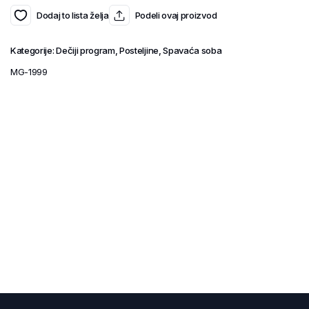
Dodaj to lista želja
Podeli ovaj proizvod
Kategorije:
Dečiji program
,
Posteljine
,
Spavaća soba
MG-1999