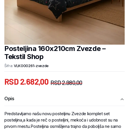
Posteljina 160x210cm Zvezde –
Tekstil Shop
Šifra:
VLK000261-zvezde
RSD
2.682,00
RSD
2.980,00
Opis
Predstavljamo našu novu posteljinu Zvezde komplet set
posteljina,a kada je reč o posteljini, mekoća i udobnost su na
prvom mestu.Posteljina osmišljena trajno da poboljša ne samo