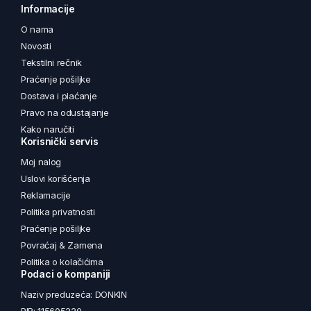
Informacije
O nama
Novosti
Tekstilni rečnik
Praćenje pošiljke
Dostava i plaćanje
Pravo na odustajanje
Kako naručiti
Korisnički servis
Moj nalog
Uslovi korišćenja
Reklamacije
Politika privatnosti
Praćenje pošiljke
Povraćaj & Zamena
Politika o kolačićima
Podaci o kompaniji
Naziv preduzeća: DONKIN