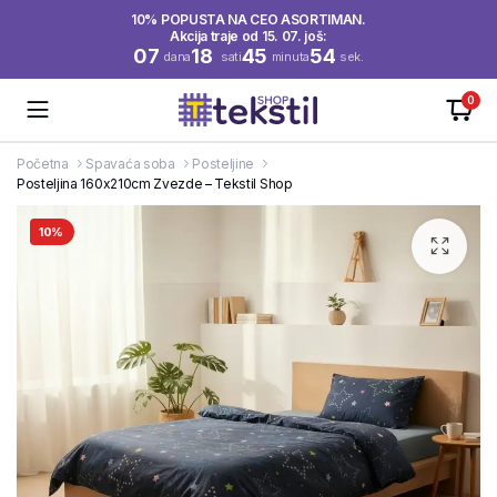
10% POPUSTA NA CEO ASORTIMAN.
Akcija traje od 15. 07. još:
07
18
45
54
dana
sati
minuta
sek.
0
Početna
Spavaća soba
Posteljine
Posteljina 160x210cm Zvezde – Tekstil Shop
10%