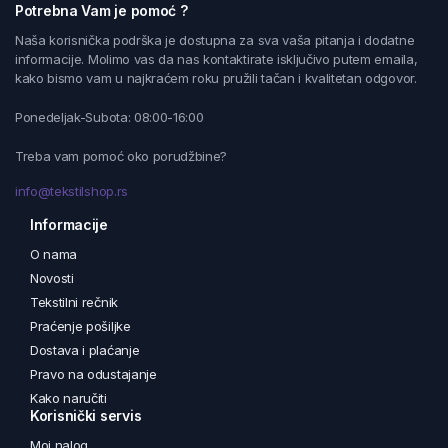
Potrebna Vam je pomoć ?
Naša korisnička podrška je dostupna za sva vaša pitanja i dodatne
informacije. Molimo vas da nas kontaktirate isključivo putem emaila,
kako bismo vam u najkraćem roku pružili tačan i kvalitetan odgovor.
Ponedeljak-Subota: 08:00-16:00
Treba vam pomoć oko porudžbine?
info@tekstilshop.rs
Informacije
O nama
Novosti
Tekstilni rečnik
Praćenje pošiljke
Dostava i plaćanje
Pravo na odustajanje
Kako naručiti
Korisnički servis
Moj nalog