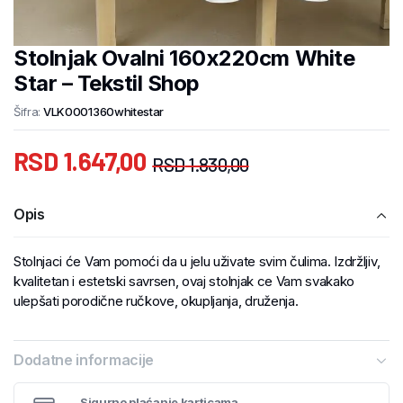
Stolnjak Ovalni 160x220cm White
Star – Tekstil Shop
Šifra:
VLK0001360whitestar
RSD
1.647,00
RSD
1.830,00
Opis
Stolnjaci će Vam pomoći da u jelu uživate svim čulima. Izdržljiv,
kvalitetan i estetski savrsen, ovaj stolnjak ce Vam svakako
ulepšati porodične ručkove, okupljanja, druženja.
Dodatne informacije
Sigurno plaćanje karticama.