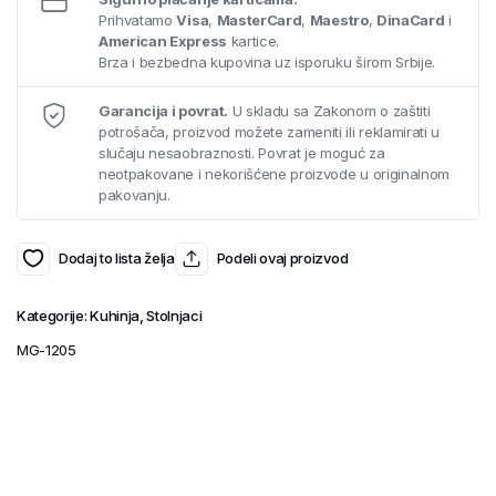
Prihvatamo
Visa
,
MasterCard
,
Maestro
,
DinaCard
i
American Express
kartice.
Brza i bezbedna kupovina uz isporuku širom Srbije.
Garancija i povrat.
U skladu sa Zakonom o zaštiti
potrošača, proizvod možete zameniti ili reklamirati u
slučaju nesaobraznosti. Povrat je moguć za
neotpakovane i nekorišćene proizvode u originalnom
pakovanju.
Dodaj to lista želja
Podeli ovaj proizvod
Kategorije:
Kuhinja
,
Stolnjaci
MG-1205