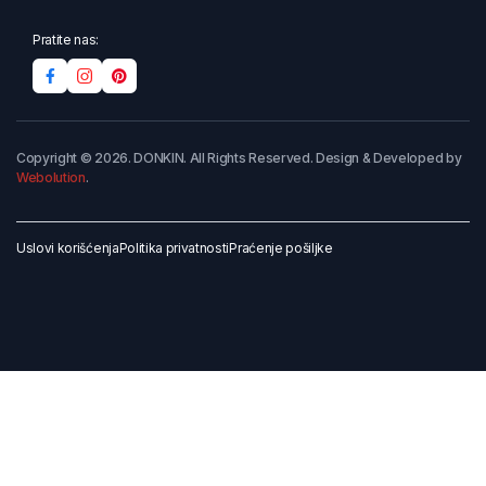
Pratite nas:
Copyright © 2026. DONKIN. All Rights Reserved. Design & Developed by
Webolution
.
Uslovi korišćenja
Politika privatnosti
Praćenje pošiljke
Dodaj u korpu
Kupi odmah