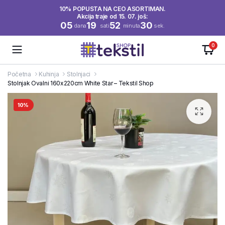
10% POPUSTA NA CEO ASORTIMAN.
Akcija traje od 15. 07. još:
05
19
52
30
dana
sati
minuta
sek.
0
Početna
Kuhinja
Stolnjaci
Stolnjak Ovalni 160x220cm White Star – Tekstil Shop
10%