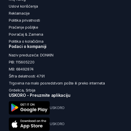
Uslovi korišćenja
Reklamacije
Politika privatnosti
Praćenje pošiljke
Povraćaj & Zamena
Politika o kolačićima
Podaci o kompaniji
Naziv preduzeća: DONKIN
PIB: 115605220
MB: 68492874
Šifra delatnosti: 4791
Trgovina na malo posredstvom pošte ili preko interneta
Grdelica, Srbija
USKORO - Preuzmite aplikaciju
USKORO
USKORO