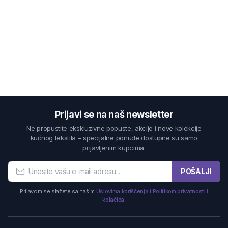
Prijavi se na naš newsletter
Ne propustite ekskluzivne popuste, akcije i nove kolekcije
kućnog tekstila – specijalne ponude dostupne su samo
prijavljenim kupcima.
POŠALJI
Prijavom se slažete sa našim
Uslovima korišćenja i Politikom privatnosti i
kolačića.