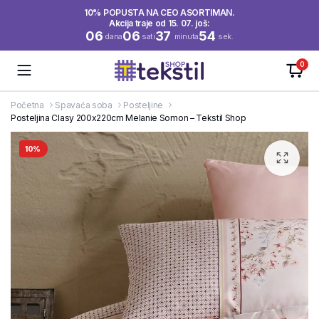
10% POPUSTA NA CEO ASORTIMAN.
Akcija traje od 15. 07. još:
06
06
37
54
dana
sati
minuta
sek.
0
Početna
Spavaća soba
Posteljine
Posteljina Clasy 200x220cm Melanie Somon – Tekstil Shop
10%