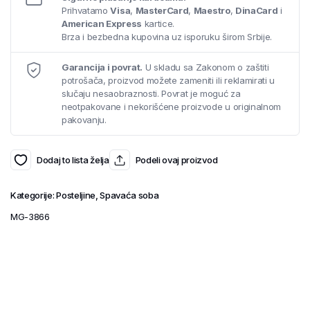
Prihvatamo
Visa
,
MasterCard
,
Maestro
,
DinaCard
i
American Express
kartice.
Brza i bezbedna kupovina uz isporuku širom Srbije.
Garancija i povrat.
U skladu sa Zakonom o zaštiti
potrošača, proizvod možete zameniti ili reklamirati u
slučaju nesaobraznosti. Povrat je moguć za
neotpakovane i nekorišćene proizvode u originalnom
pakovanju.
Dodaj to lista želja
Podeli ovaj proizvod
Kategorije:
Posteljine
,
Spavaća soba
MG-3866