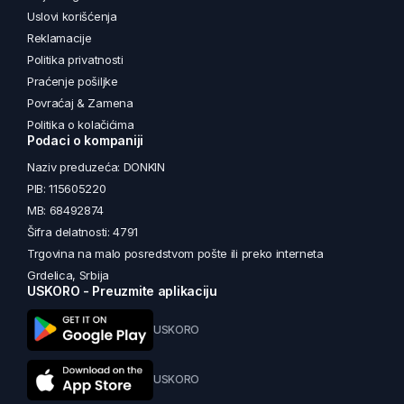
Uslovi korišćenja
Reklamacije
Politika privatnosti
Praćenje pošiljke
Povraćaj & Zamena
Politika o kolačićima
Podaci o kompaniji
Naziv preduzeća: DONKIN
PIB: 115605220
MB: 68492874
Šifra delatnosti: 4791
Trgovina na malo posredstvom pošte ili preko interneta
Grdelica, Srbija
USKORO - Preuzmite aplikaciju
USKORO
USKORO