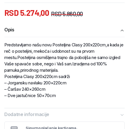
RSD
5.274,00
RSD
5.860,00
Opis
Predstavljamo našu novu Posteljina Clasy 200x220cm,a kada je
reč o posteljini, mekoća i udobnost su na prvom
mestu.Posteljina osmišljena trajno da poboljša ne samo izgled
Vaše spavaće sobe, nego i Vaš san.Izradjena od 100%
pamuka,prirodnog materijala.
Posteljina Clasy 200x220cm sadrži
– Jorgansku navlaku 200×220cm
– Čaršav 240×260cm
– Dve jastučnice 50×70cm
Dodatne informacije
Sigurno plaćanje karticama.