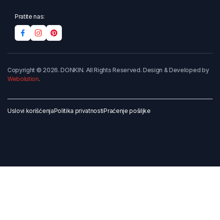
Pratite nas:
Copyright © 2026. DONKIN. All Rights Reserved. Design & Developed by
Webolution
.
Uslovi korišćenja
Politika privatnosti
Praćenje pošiljke
Dodaj u korpu
Kupi odmah