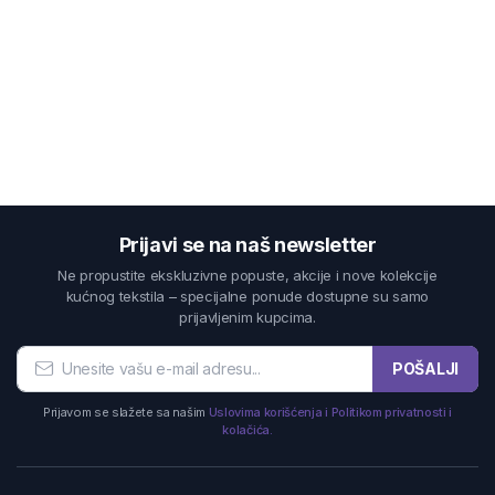
Prijavi se na naš newsletter
Ne propustite ekskluzivne popuste, akcije i nove kolekcije
kućnog tekstila – specijalne ponude dostupne su samo
prijavljenim kupcima.
POŠALJI
Prijavom se slažete sa našim
Uslovima korišćenja i Politikom privatnosti i
kolačića.