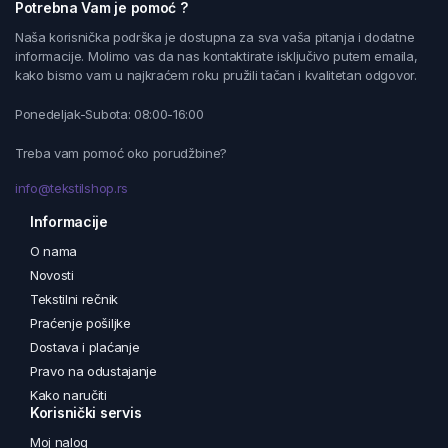
Potrebna Vam je pomoć ?
Naša korisnička podrška je dostupna za sva vaša pitanja i dodatne
informacije. Molimo vas da nas kontaktirate isključivo putem emaila,
kako bismo vam u najkraćem roku pružili tačan i kvalitetan odgovor.
Ponedeljak-Subota: 08:00-16:00
Treba vam pomoć oko porudžbine?
info@tekstilshop.rs
Informacije
O nama
Novosti
Tekstilni rečnik
Praćenje pošiljke
Dostava i plaćanje
Pravo na odustajanje
Kako naručiti
Korisnički servis
Moj nalog