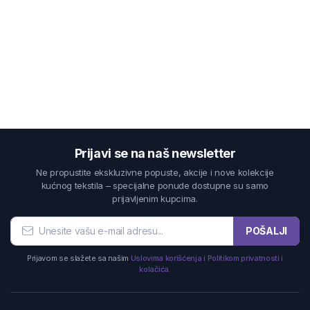
Prijavi se na naš newsletter
Ne propustite ekskluzivne popuste, akcije i nove kolekcije
kućnog tekstila – specijalne ponude dostupne su samo
prijavljenim kupcima.
POŠALJI
Prijavom se slažete sa našim
Uslovima korišćenja i Politikom privatnosti i
kolačića.