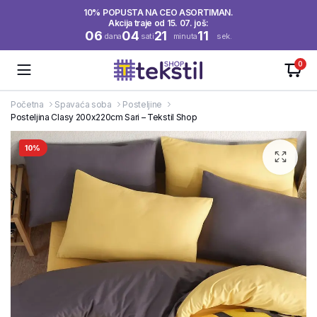
10% POPUSTA NA CEO ASORTIMAN.
Akcija traje od 15. 07. još:
06
04
21
10
dana
sati
minuta
sek.
0
Početna
Spavaća soba
Posteljine
Posteljina Clasy 200x220cm Sari – Tekstil Shop
10%