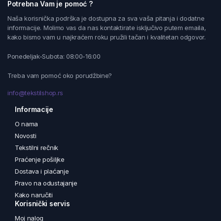
Potrebna Vam je pomoć ?
Naša korisnička podrška je dostupna za sva vaša pitanja i dodatne
informacije. Molimo vas da nas kontaktirate isključivo putem emaila,
kako bismo vam u najkraćem roku pružili tačan i kvalitetan odgovor.
Ponedeljak-Subota: 08:00-16:00
Treba vam pomoć oko porudžbine?
info@tekstilshop.rs
Informacije
O nama
Novosti
Tekstilni rečnik
Praćenje pošiljke
Dostava i plaćanje
Pravo na odustajanje
Kako naručiti
Korisnički servis
Moj nalog