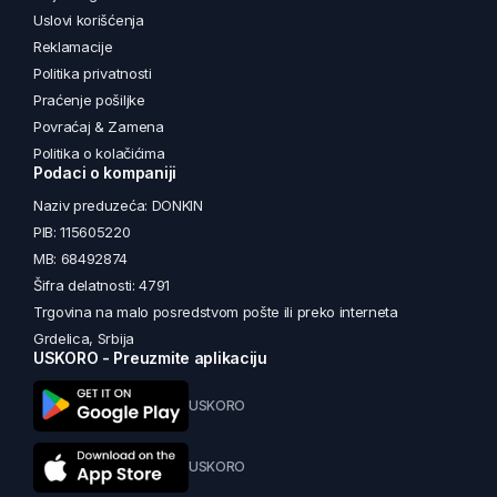
Uslovi korišćenja
Reklamacije
Politika privatnosti
Praćenje pošiljke
Povraćaj & Zamena
Politika o kolačićima
Podaci o kompaniji
Naziv preduzeća: DONKIN
PIB: 115605220
MB: 68492874
Šifra delatnosti: 4791
Trgovina na malo posredstvom pošte ili preko interneta
Grdelica, Srbija
USKORO - Preuzmite aplikaciju
USKORO
USKORO