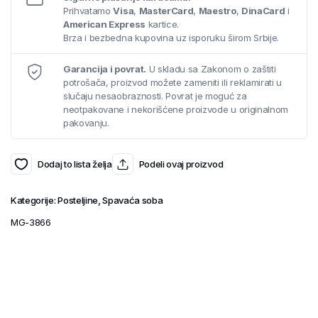
Prihvatamo
Visa
,
MasterCard
,
Maestro
,
DinaCard
i
American Express
kartice.
Brza i bezbedna kupovina uz isporuku širom Srbije.
Garancija i povrat.
U skladu sa Zakonom o zaštiti
potrošača, proizvod možete zameniti ili reklamirati u
slučaju nesaobraznosti. Povrat je moguć za
neotpakovane i nekorišćene proizvode u originalnom
pakovanju.
Dodaj to lista želja
Podeli ovaj proizvod
Kategorije:
Posteljine
,
Spavaća soba
MG-3866