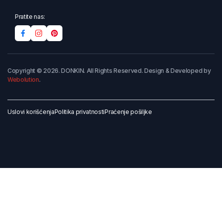
Pratite nas:
Copyright © 2026. DONKIN. All Rights Reserved. Design & Developed by
Webolution
.
Uslovi korišćenja
Politika privatnosti
Praćenje pošiljke
Dodaj u korpu
Kupi odmah