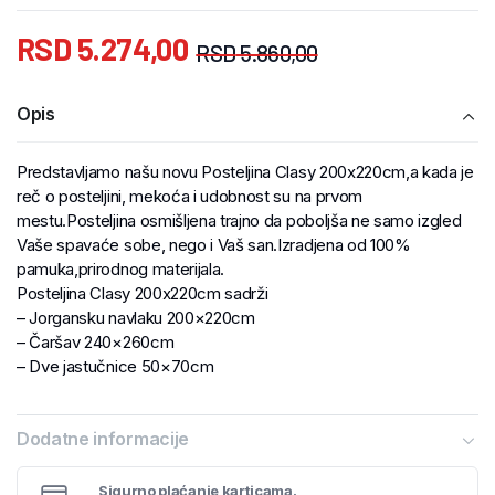
RSD
5.274,00
RSD
5.860,00
Opis
Predstavljamo našu novu Posteljina Clasy 200x220cm,a kada je
reč o posteljini, mekoća i udobnost su na prvom
mestu.Posteljina osmišljena trajno da poboljša ne samo izgled
Vaše spavaće sobe, nego i Vaš san.Izradjena od 100%
pamuka,prirodnog materijala.
Posteljina Clasy 200x220cm sadrži
– Jorgansku navlaku 200×220cm
– Čaršav 240×260cm
– Dve jastučnice 50×70cm
Dodatne informacije
Sigurno plaćanje karticama.