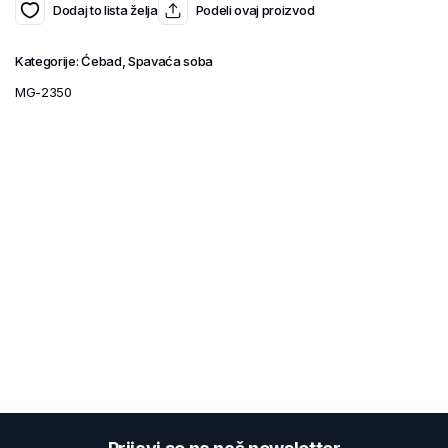
Dodaj to lista želja
Podeli ovaj proizvod
Kategorije:
Ćebad
,
Spavaća soba
MG-2350