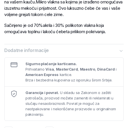
na vašem kauču.Mikro vlakna sa kojima je izrađeno omogućava
izuzetnu mekoću i prijatnost. Ovo luksuzno ćebe će vas i vaše
voljene grejati tokom cele zime.
Sačinjeno je od 70%akrila i 30% polikoton vlakna koja
omogućava toplinu i lakoću ćebeta prilikom pokrivanja.
Dodatne informacije
Sigurno plaćanje karticama.
Prihvatamo
Visa
,
MasterCard
,
Maestro
,
DinaCard
i
American Express
kartice.
Brza i bezbedna kupovina uz isporuku širom Srbije.
Garancija i povrat.
U skladu sa Zakonom o zaštiti
potrošača, proizvod možete zameniti ili reklamirati u
slučaju nesaobraznosti. Povrat je moguć za
neotpakovane i nekorišćene proizvode u originalnom
pakovanju.