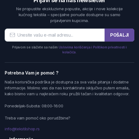
Prijavi se na naš newsletter
Ne propustite ekskluzivne popuste, akcije i nove kolekcije
kućnog tekstila – specijalne ponude dostupne su samo
prijavljenim kupcima.
POŠALJI
Prijavom se slažete sa našim
Uslovima korišćenja i Politikom privatnosti i
kolačića.
Potrebna Vam je pomoć ?
Naša korisnička podrška je dostupna za sva vaša pitanja i dodatne
informacije. Molimo vas da nas kontaktirate isključivo putem emaila,
kako bismo vam u najkraćem roku pružili tačan i kvalitetan odgovor.
Ponedeljak-Subota: 08:00-16:00
Treba vam pomoć oko porudžbine?
info@tekstilshop.rs