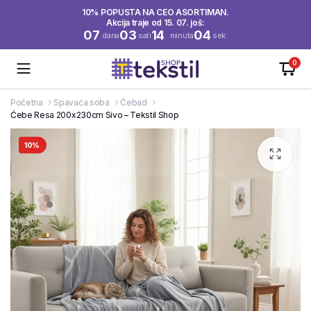
10% POPUSTA NA CEO ASORTIMAN.
Akcija traje od 15. 07. još:
07
03
14
03
dana
sati
minuta
sek.
0
Početna
Spavaća soba
Ćebad
Ćebe Resa 200x230cm Sivo – Tekstil Shop
10%