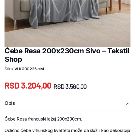
Ćebe Resa 200x230cm Sivo – Tekstil
Shop
Šifra:
VLK000226-sivi
RSD
3.204,00
RSD
3.560,00
Opis
Ćebe Resa francuski ležaj 200x230cm.
Odlično ćebe vrhunskog kvaliteta može da služi i kao dekoracija