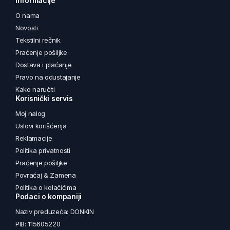
Informacije
O nama
Novosti
Tekstilni rečnik
Praćenje pošiljke
Dostava i plaćanje
Pravo na odustajanje
Kako naručiti
Korisnički servis
Moj nalog
Uslovi korišćenja
Reklamacije
Politika privatnosti
Praćenje pošiljke
Povraćaj & Zamena
Politika o kolačićima
Podaci o kompaniji
Naziv preduzeća: DONKIN
PIB: 115605220