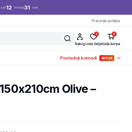
12
30
sati
minuta
sek.
Praćenje pošiljke
0
0
Nalog
Lista želja
Vaša korpa
Poslednji komadi
AKCIJA
 150x210cm Olive –