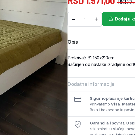
RSD
1.971,00
RSD
2.
Dodaj u k
Opis
Prekrivač B1 150x210cm
Sačinjen od navlake izradjene od 
Dodatne informacije
Sigurno plaćanje karti
Prihvatamo
Visa
,
Maste
Brza i bezbedna kupovina
Garancija i povrat.
U skl
reklamirati u slučaju ne
proizvode u originalnom 