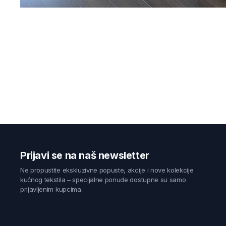
Prijavi se na naš newsletter
Ne propustite ekskluzivne popuste, akcije i nove kolekcije
kućnog tekstila – specijalne ponude dostupne su samo
prijavljenim kupcima.