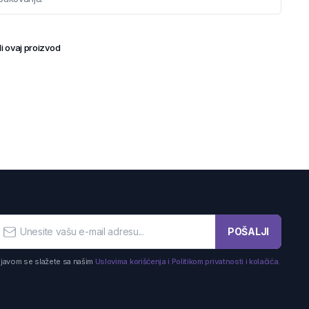
i ovaj proizvod
POŠALJI
ijavom se slažete sa našim
Uslovima korišćenja i Politikom privatnosti i kolačića.