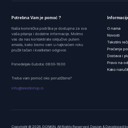
Potrebna Vam je pomoć ?
Informacij
Naša korisnička podrška je dostupna za sva
O nama
vaša pitanja i dodatne informacije. Molimo
Novosti
vas da nas kontaktirate isključivo putem
Tekstilni reč
emaila, kako bismo vam u najkraćem roku
Praćenje poš
pružili tačan i kvalitetan odgovor.
Dostava i pl
Pravo na od
Ponedeljak-Subota: 08:00-16:00
Kako naručit
Treba vam pomoć oko porudžbine?
info@tekstilshop.rs
Copyright © 2026. DONKIN. All Rights Reserved. Design & Developed b