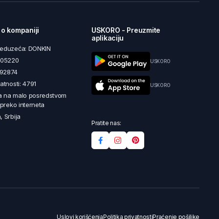
 o kompaniji
USKORO - Preuzmite
aplikaciju
reduzeća: DONKIN
5605220
USKORO
492874
latnosti: 4791
USKORO
a na malo posredstvom
i preko interneta
, Srbija
Pratite nas:
Uslovi korišćenja
Politika privatnosti
Praćenje pošiljke