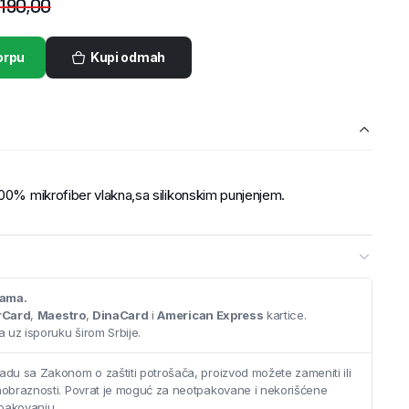
190,00
orpu
Kupi odmah
100% mikrofiber vlakna,sa silikonskim punjenjem.
cama.
rCard
,
Maestro
,
DinaCard
i
American Express
kartice.
 uz isporuku širom Srbije.
adu sa Zakonom o zaštiti potrošača, proizvod možete zameniti ili
saobraznosti. Povrat je moguć za neotpakovane i nekorišćene
pakovanju.