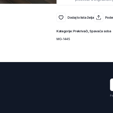
Dodaj to lista želja
Podel
Kategorije:
Prekrivači
,
Spavaća soba
MG-1445
Pr