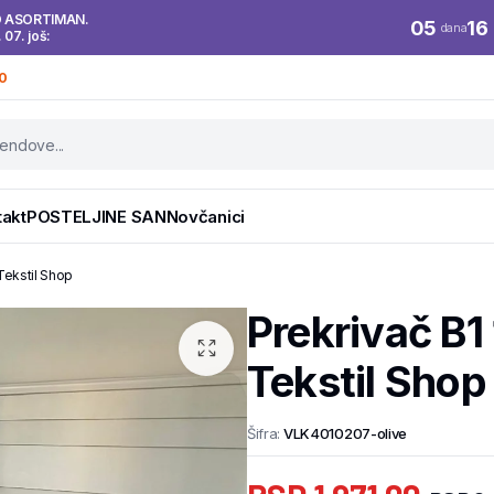
O ASORTIMAN.
05
16
dana
. 07. još:
0
takt
POSTELJINE SAN
Novčanici
Tekstil Shop
Prekrivač B1
Tekstil Shop
Šifra:
VLK4010207-olive