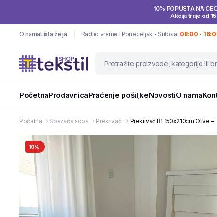
10% POPUSTA NA CE
Akcija traje od 15
O nama
Lista želja
Radno vreme I Ponedeljak - Subota:
08:00 - 16:0
Početna
Prodavnica
Praćenje pošiljke
Novosti
O nama
Kon
Početna
Spavaća soba
Prekrivači
Prekrivač B1 150x210cm Olive – 
10%