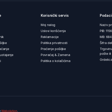
e
Korisnički servis
Podaci
Moj nalog
Naziv p
Uslovi korišćenja
PIB: 11
nik
Reklamacije
MB: 68
iljke
Politika privatnosti
Šifra de
aćanje
Praćenje pošiljke
Trgovin
pošte il
ustajanje
Povraćaj & Zamena
Grdelica
i
Politika o kolačićima
y
Webolution
.