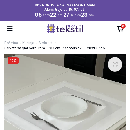
10% POPUSTA NA CEO ASORTIMAN.
Akcija traje od 15. 07. još:
05
22
27
23
dana
sati
minuta
sek.
0
Početna
Kuhinja
Stolnjaci
Salveta sa glat bordurom 55x55cm -nadstolnjak – Tekstil Shop
10%