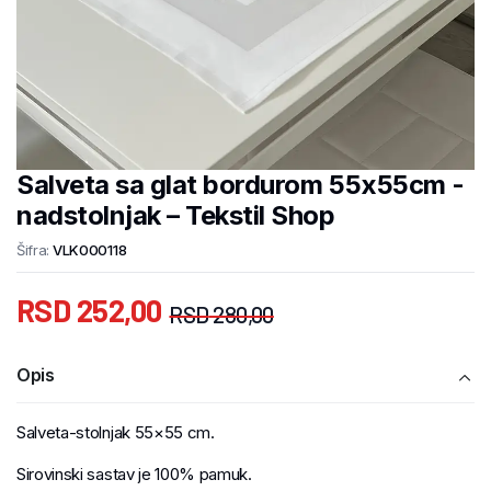
Salveta sa glat bordurom 55x55cm -
nadstolnjak – Tekstil Shop
Šifra:
VLK000118
RSD
252,00
RSD
280,00
Opis
Salveta-stolnjak 55×55 cm.
Sirovinski sastav je 100% pamuk.