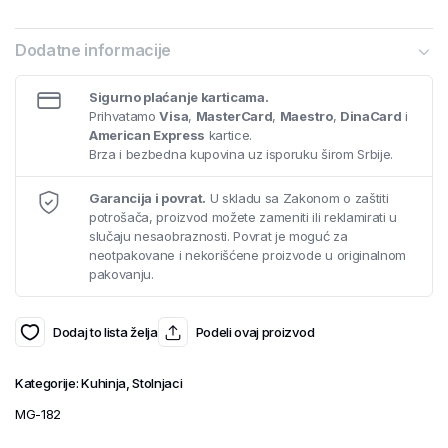
Dodatne informacije
Sigurno plaćanje karticama.
Prihvatamo
Visa
,
MasterCard
,
Maestro
,
DinaCard
i
American Express
kartice.
Brza i bezbedna kupovina uz isporuku širom Srbije.
Garancija i povrat.
U skladu sa Zakonom o zaštiti
potrošača, proizvod možete zameniti ili reklamirati u
slučaju nesaobraznosti. Povrat je moguć za
neotpakovane i nekorišćene proizvode u originalnom
pakovanju.
Dodaj to lista želja
Podeli ovaj proizvod
Kategorije:
Kuhinja
,
Stolnjaci
MG-182