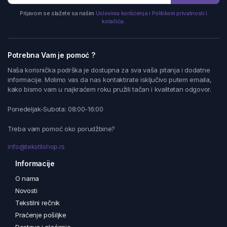
Prijavom se slažete sa našim
Uslovima korišćenja i Politikom privatnosti i
kolačića.
Potrebna Vam je pomoć ?
Naša korisnička podrška je dostupna za sva vaša pitanja i dodatne
informacije. Molimo vas da nas kontaktirate isključivo putem emaila,
kako bismo vam u najkraćem roku pružili tačan i kvalitetan odgovor.
Ponedeljak-Subota: 08:00-16:00
Treba vam pomoć oko porudžbine?
info@tekstilshop.rs
Informacije
O nama
Novosti
Tekstilni rečnik
Praćenje pošiljke