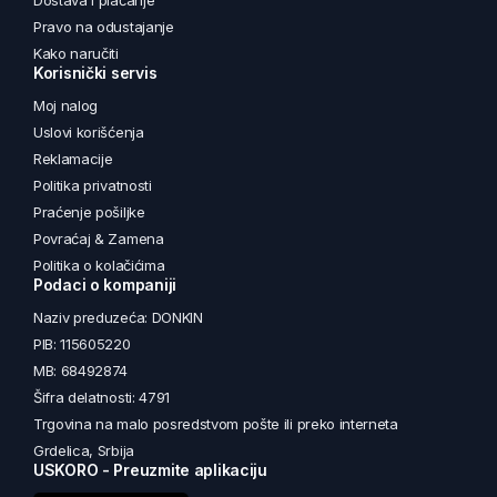
Dostava i plaćanje
Pravo na odustajanje
Kako naručiti
Korisnički servis
Moj nalog
Uslovi korišćenja
Reklamacije
Politika privatnosti
Praćenje pošiljke
Povraćaj & Zamena
Politika o kolačićima
Podaci o kompaniji
Naziv preduzeća: DONKIN
PIB: 115605220
MB: 68492874
Šifra delatnosti: 4791
Trgovina na malo posredstvom pošte ili preko interneta
Grdelica, Srbija
USKORO - Preuzmite aplikaciju