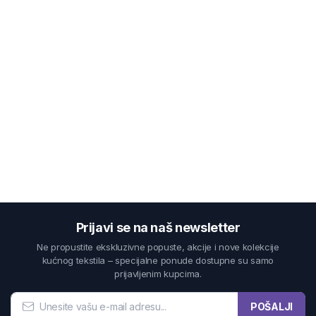
Prijavi se na naš newsletter
Ne propustite ekskluzivne popuste, akcije i nove kolekcije
kućnog tekstila – specijalne ponude dostupne su samo
prijavljenim kupcima.
POŠALJI