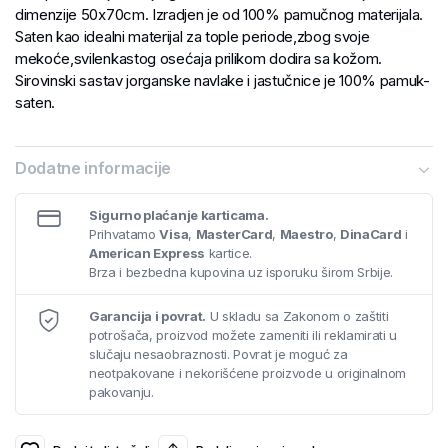
dimenzije 50x70cm. Izradjen je od 100% pamučnog materijala.
Saten kao idealni materijal za tople periode,zbog svoje
mekoće,svilenkastog osećaja prilikom dodira sa kožom.
Sirovinski sastav jorganske navlake i jastučnice je 100% pamuk-
saten.
Dodatne informacije
Sigurno plaćanje karticama.
Prihvatamo
Visa
,
MasterCard
,
Maestro
,
DinaCard
i
American Express
kartice.
Brza i bezbedna kupovina uz isporuku širom Srbije.
Garancija i povrat.
U skladu sa Zakonom o zaštiti
potrošača, proizvod možete zameniti ili reklamirati u
slučaju nesaobraznosti. Povrat je moguć za
neotpakovane i nekorišćene proizvode u originalnom
pakovanju.