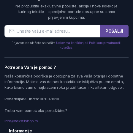
Ne propustite ekskluzivne popuste, akcije i nove kolekcije
kućnog tekstila – specijalne ponude dostupne su samo
prijavljenim kupcima.
POŠALJI
Prijavom se slažete sa našim
Uslovima korišćenja i Politikom privatnosti i
kolačića.
Potrebna Vam je pomoć ?
Naša korisnička podrška je dostupna za sva vaša pitanja i dodatne
informacije. Molimo vas da nas kontaktirate isključivo putem emaila,
kako bismo vam u najkraćem roku pružili tačan i kvalitetan odgovor.
Ponedeljak-Subota: 08:00-16:00
Treba vam pomoć oko porudžbine?
info@tekstilshop.rs
Informacije