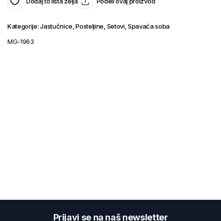
Dodaj to lista želja
Podeli ovaj proizvod
Kategorije:
Jastučnice
,
Posteljine
,
Setovi
,
Spavaća soba
MG-1963
Prijavi se na naš newsletter