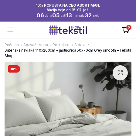
10% POPUSTA NA CEO ASORTIMAN.
Akcija traje od 15. 07. još:
06
05
13
32
dana
sati
minuta
sek.
0
Početna
Spavaća soba
Posteljine
Setovi
Satenska navlaka 140x200cm + jastučnica 50x70cm Grey smooth – Tekstil
Shop
10%