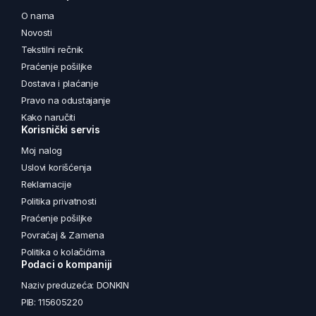
O nama
Novosti
Tekstilni rečnik
Praćenje pošiljke
Dostava i plaćanje
Pravo na odustajanje
Kako naručiti
Korisnički servis
Moj nalog
Uslovi korišćenja
Reklamacije
Politika privatnosti
Praćenje pošiljke
Povraćaj & Zamena
Politika o kolačićima
Podaci o kompaniji
Naziv preduzeća: DONKIN
PIB: 115605220