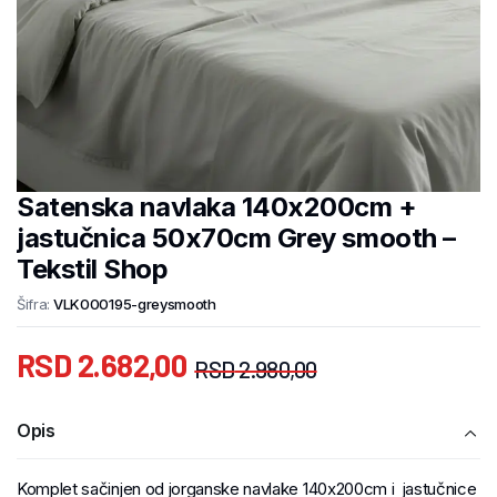
Satenska navlaka 140x200cm +
jastučnica 50x70cm Grey smooth –
Tekstil Shop
Šifra:
VLK000195-greysmooth
RSD
2.682,00
RSD
2.980,00
Opis
Komplet sačinjen od jorganske navlake 140x200cm i jastučnice