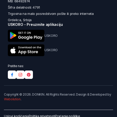
MB: 68492874
Šifra delatnosti: 4791
Trgovina na malo posredstvom pošte ili preko interneta
Grdelica, Srbija
USKORO - Preuzmite aplikaciju
USKORO
USKORO
Pratite nas:
Copyright © 2026. DONKIN. All Rights Reserved. Design & Developed by
Webolution
.
Uslovi korišćenja
Politika privatnosti
Praćenje pošiljke