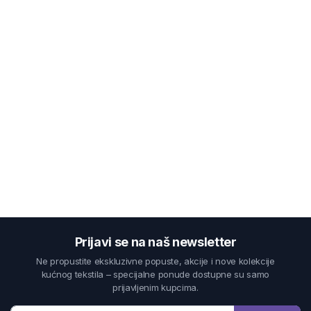
Prijavi se na naš newsletter
Ne propustite ekskluzivne popuste, akcije i nove kolekcije
kućnog tekstila – specijalne ponude dostupne su samo
prijavljenim kupcima.