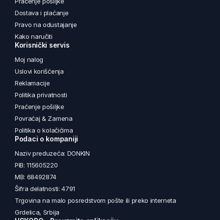
Praćenje pošiljke
Dostava i plaćanje
Pravo na odustajanje
Kako naručiti
Korisnički servis
Moj nalog
Uslovi korišćenja
Reklamacije
Politika privatnosti
Praćenje pošiljke
Povraćaj & Zamena
Politika o kolačićima
Podaci o kompaniji
Naziv preduzeća: DONKIN
PIB: 115605220
MB: 68492874
Šifra delatnosti: 4791
Trgovina na malo posredstvom pošte ili preko interneta
Grdelica, Srbija