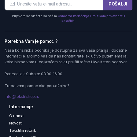
POŠALJI
Prijavom se slažete sa našim
Uslovima korišćenja i Politikom privatnosti i
kolačića.
Potrebna Vam je pomoć ?
Naša korisnička podrška je dostupna za sva vaša pitanja i dodatne
informacije. Molimo vas da nas kontaktirate isključivo putem emaila,
kako bismo vam u najkraćem roku pružili tačan i kvalitetan odgovor.
Ponedeljak-Subota: 08:00-16:00
Treba vam pomoć oko porudžbine?
info@tekstilshop.rs
Informacije
O nama
Novosti
Tekstilni rečnik