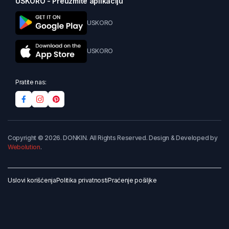
USKORO - Preuzmite aplikaciju
USKORO
USKORO
Pratite nas:
Copyright © 2026. DONKIN. All Rights Reserved. Design & Developed by
Webolution
.
Uslovi korišćenja
Politika privatnosti
Praćenje pošiljke
Dodaj u korpu
Kupi odmah