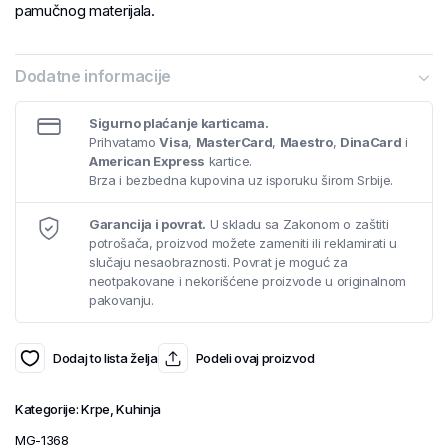
pamučnog materijala.
Dodatne informacije
Sigurno plaćanje karticama.
Prihvatamo
Visa
,
MasterCard
,
Maestro
,
DinaCard
i
American Express
kartice.
Brza i bezbedna kupovina uz isporuku širom Srbije.
Garancija i povrat.
U skladu sa Zakonom o zaštiti
potrošača, proizvod možete zameniti ili reklamirati u
slučaju nesaobraznosti. Povrat je moguć za
neotpakovane i nekorišćene proizvode u originalnom
pakovanju.
Dodaj to lista želja
Podeli ovaj proizvod
Kategorije:
Krpe
,
Kuhinja
MG-1368