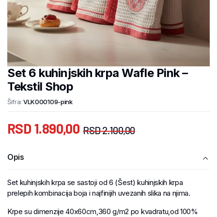
Set 6 kuhinjskih krpa Wafle Pink –
Tekstil Shop
Šifra:
VLK000109-pink
RSD
1.890,00
RSD
2.100,00
Opis
Set kuhinjskih krpa se sastoji od 6 (Šest) kuhinjskih krpa
prelepih kombinacija boja i najfinijih uvezanih slika na njima.
Krpe su dimenzije 40x60cm,360 g/m2 po kvadratu,od 100%