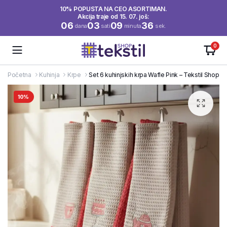
10% POPUSTA NA CEO ASORTIMAN.
Akcija traje od 15. 07. još:
06
03
09
36
dana
sati
minuta
sek.
0
Početna
Kuhinja
Krpe
Set 6 kuhinjskih krpa Wafle Pink – Tekstil Shop
10%