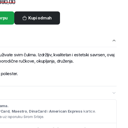
990,00
orpu
Kupi odmah
ivate svim čulima. Izdržljiv, kvalitetan i estetski savrsen, ovaj
porodične ručkove, okupljanja, druženja.
poliester.
cama.
rCard
,
Maestro
,
DinaCard
i
American Express
kartice.
 uz isporuku širom Srbije.