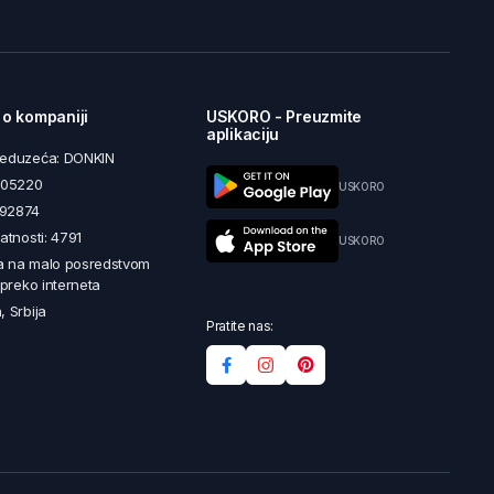
 o kompaniji
USKORO - Preuzmite
aplikaciju
reduzeća: DONKIN
5605220
USKORO
492874
latnosti: 4791
USKORO
a na malo posredstvom
i preko interneta
, Srbija
Pratite nas: