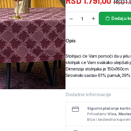
RSD
1.791,00
RSD
1.
Dodaj u k
Opis
Stolnjaci će Vam pomoći da u jelu už
stolnjak ce Vam svakako ulepšati 
Dimenzija stolnjaka je 150x160cm
Sirovinski sastav 61% pamuk,39% 
Dodatne informacije
Sigurno plaćanje karti
Prihvatamo
Visa
,
Maste
Brza i bezbedna kupovina