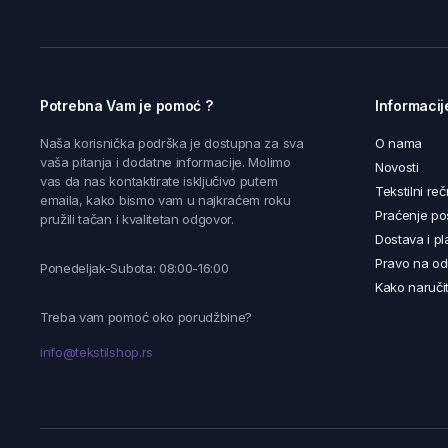
Potrebna Vam je pomoć ?
Informacij
Naša korisnička podrška je dostupna za sva
O nama
vaša pitanja i dodatne informacije. Molimo
Novosti
vas da nas kontaktirate isključivo putem
Tekstilni reč
emaila, kako bismo vam u najkraćem roku
Praćenje poš
pružili tačan i kvalitetan odgovor.
Dostava i pl
Pravo na od
Ponedeljak-Subota: 08:00-16:00
Kako naručit
Treba vam pomoć oko porudžbine?
info@tekstilshop.rs