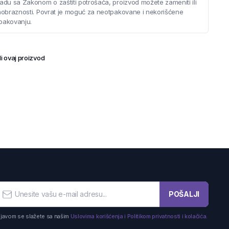
adu sa Zakonom o zaštiti potrošača, proizvod možete zameniti ili
saobraznosti. Povrat je moguć za neotpakovane i nekorišćene
pakovanju.
i ovaj proizvod
POŠALJI
ijavom se slažete sa našim
Uslovima korišćenja i Politikom privatnosti i kolačića.