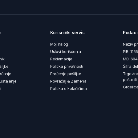
e
Korisnički servis
Podaci
Moj nalog
Naziv p
Uslovi korišćenja
PIB: 11
nik
Reklamacije
MB: 68
iljke
Politika privatnosti
Šifra de
aćanje
Praćenje pošiljke
Trgovin
pošte il
ustajanje
Povraćaj & Zamena
Grdelica
i
Politika o kolačićima