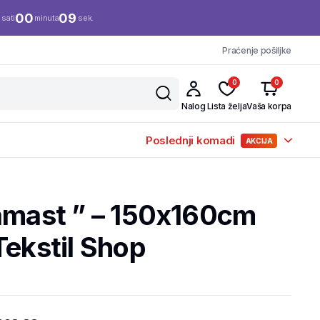
00
08
sati
minuta
sek.
Praćenje pošiljke
0
0
Nalog
Lista želja
Vaša korpa
Poslednji komadi
AKCIJA
Damast ” – 150x160cm
Tekstil Shop