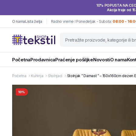
10% POPUSTA NA CE
Akcija traje od 15
O nama
Lista želja
Radno vreme I Ponedeljak - Subota:
08:00 - 16:0
Početna
Prodavnica
Praćenje pošiljke
Novosti
O nama
Kon
Početna
Kuhinja
Stolnjaci
Stolnjak ” Damast ” – 150x160cm dezen E
10%