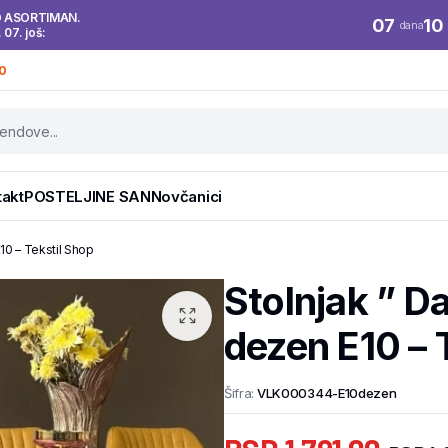
O ASORTIMAN.
07
10
dana
. 07. još:
0
takt
POSTELJINE SAN
Novčanici
10 – Tekstil Shop
Stolnjak ” 
dezen E10 – 
Šifra:
VLK000344-E10dezen