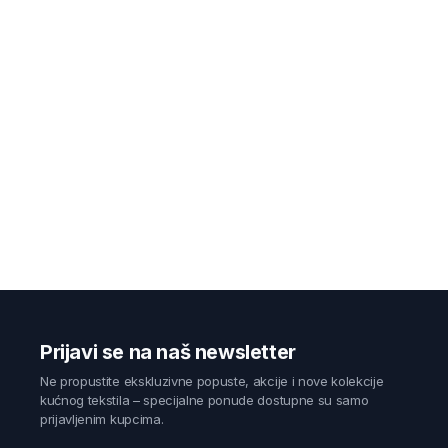
Prijavi se na naš newsletter
Ne propustite ekskluzivne popuste, akcije i nove kolekcije
kućnog tekstila – specijalne ponude dostupne su samo
prijavljenim kupcima.