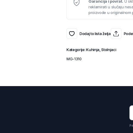
Garancija i povrat.
U skl
reklamirati u slučaju ne
proizvode u originalnom 
Dodaj to lista želja
Podel
Kategorije:
Kuhinja
,
Stolnjaci
MG-1310
Pr