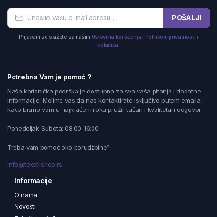
POŠALJI
Prijavom se slažete sa našim
Uslovima korišćenja i Politikom privatnosti i
kolačića.
Potrebna Vam je pomoć ?
Naša korisnička podrška je dostupna za sva vaša pitanja i dodatne
informacije. Molimo vas da nas kontaktirate isključivo putem emaila,
kako bismo vam u najkraćem roku pružili tačan i kvalitetan odgovor.
Ponedeljak-Subota: 08:00-16:00
Treba vam pomoć oko porudžbine?
info@tekstilshop.rs
Informacije
O nama
Novosti