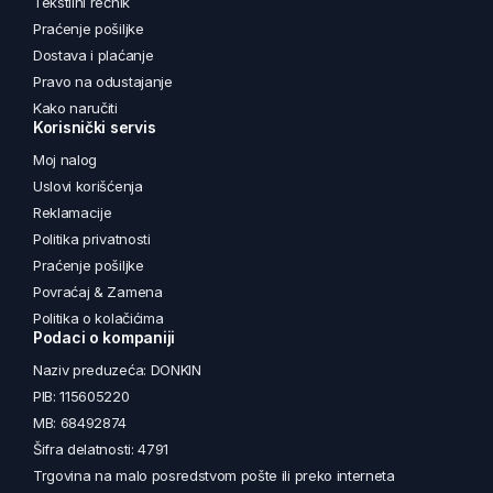
Tekstilni rečnik
Praćenje pošiljke
Dostava i plaćanje
Pravo na odustajanje
Kako naručiti
Korisnički servis
Moj nalog
Uslovi korišćenja
Reklamacije
Politika privatnosti
Praćenje pošiljke
Povraćaj & Zamena
Politika o kolačićima
Podaci o kompaniji
Naziv preduzeća: DONKIN
PIB: 115605220
MB: 68492874
Šifra delatnosti: 4791
Trgovina na malo posredstvom pošte ili preko interneta