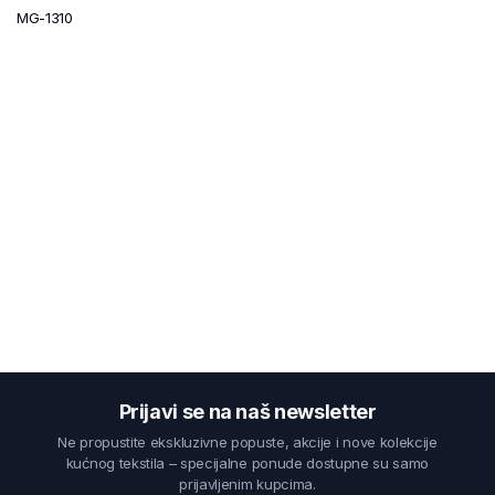
MG-1310
Prijavi se na naš newsletter
Ne propustite ekskluzivne popuste, akcije i nove kolekcije
kućnog tekstila – specijalne ponude dostupne su samo
prijavljenim kupcima.