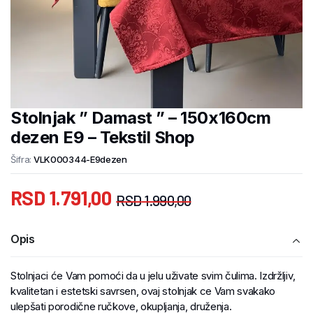
Stolnjak ” Damast ” – 150x160cm
dezen E9 – Tekstil Shop
Šifra:
VLK000344-E9dezen
RSD
1.791,00
RSD
1.990,00
Opis
Stolnjaci će Vam pomoći da u jelu uživate svim čulima. Izdržljiv,
kvalitetan i estetski savrsen, ovaj stolnjak ce Vam svakako
ulepšati porodične ručkove, okupljanja, druženja.