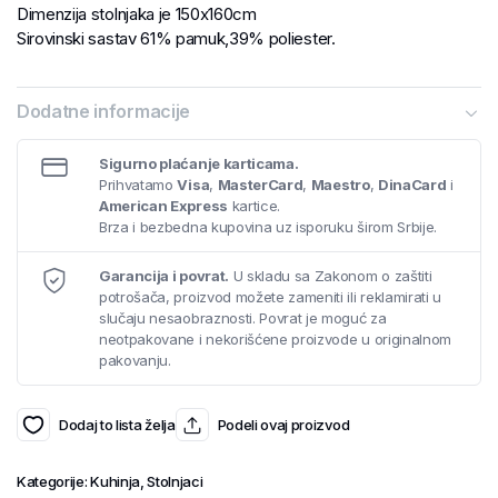
Dimenzija stolnjaka je 150x160cm
Sirovinski sastav 61% pamuk,39% poliester.
Dodatne informacije
Sigurno plaćanje karticama.
Prihvatamo
Visa
,
MasterCard
,
Maestro
,
DinaCard
i
American Express
kartice.
Brza i bezbedna kupovina uz isporuku širom Srbije.
Garancija i povrat.
U skladu sa Zakonom o zaštiti
potrošača, proizvod možete zameniti ili reklamirati u
slučaju nesaobraznosti. Povrat je moguć za
neotpakovane i nekorišćene proizvode u originalnom
pakovanju.
Dodaj to lista želja
Podeli ovaj proizvod
Kategorije:
Kuhinja
,
Stolnjaci