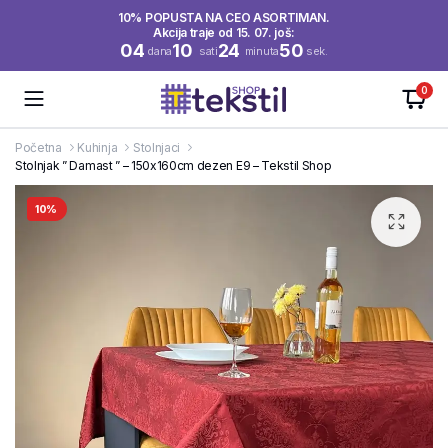
10% POPUSTA NA CEO ASORTIMAN.
Akcija traje od 15. 07. još:
04
10
24
50
dana
sati
minuta
sek.
0
Početna
Kuhinja
Stolnjaci
Stolnjak ” Damast ” – 150x160cm dezen E9 – Tekstil Shop
10%