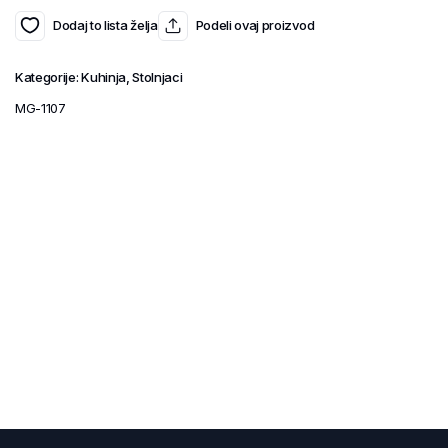
Dodaj to lista želja
Podeli ovaj proizvod
Kategorije:
Kuhinja
,
Stolnjaci
MG-1107