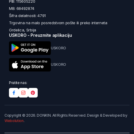
PIB: 115605220
MB: 68492874
Šifra delatnosti: 4791
Trgovina na malo posredstvom pošte ili preko interneta
Grdelica, Srbija
USKORO - Preuzmite aplikaciju
USKORO
USKORO
Pratite nas:
Copyright © 2026. DONKIN. All Rights Reserved. Design & Developed by
Webolution
.