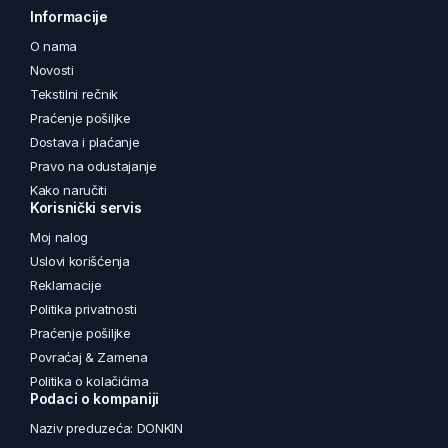
Informacije
O nama
Novosti
Tekstilni rečnik
Praćenje pošiljke
Dostava i plaćanje
Pravo na odustajanje
Kako naručiti
Korisnički servis
Moj nalog
Uslovi korišćenja
Reklamacije
Politika privatnosti
Praćenje pošiljke
Povraćaj & Zamena
Politika o kolačićima
Podaci o kompaniji
Naziv preduzeća: DONKIN