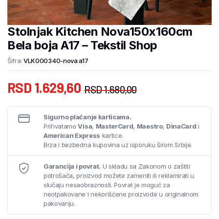
Stolnjak Kitchen Nova150x160cm
Bela boja A17 – Tekstil Shop
Šifra:
VLK000340-nova a17
RSD
1.629,60
RSD
1.680,00
Sigurno plaćanje karticama.
Prihvatamo
Visa
,
MasterCard
,
Maestro
,
DinaCard
i
American Express
kartice.
Brza i bezbedna kupovina uz isporuku širom Srbije.
Garancija i povrat.
U skladu sa Zakonom o zaštiti
potrošača, proizvod možete zameniti ili reklamirati u
slučaju nesaobraznosti. Povrat je moguć za
neotpakovane i nekorišćene proizvode u originalnom
pakovanju.