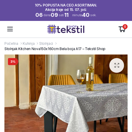
10% POPUSTA NA CEO ASORTIMAN.
Akcija traje od 15. 07. još:
06
09
11
40
dana
sati
minuta
sek.
0
Početna
Kuhinja
Stolnjaci
Stolnjak Kitchen Nova150x160cm Bela boja A17 – Tekstil Shop
3%