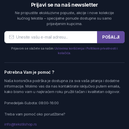
Prijavi se na naš newsletter
Ne propustite ekskluzivne popuste, akcije i nove kolekcije
kućnog tekstila – specijalne ponude dostupne su samo
prijavljenim kupcima.
POŠALJI
Prijavom se slažete sa našim
Uslovima korišćenja i Politikom privatnosti i
kolačića.
Potrebna Vam je pomoć ?
Naša korisnička podrška je dostupna za sva vaša pitanja i dodatne
informacije. Molimo vas da nas kontaktirate isključivo putem emaila,
kako bismo vam u najkraćem roku pružili tačan i kvalitetan odgovor.
Ponedeljak-Subota: 08:00-16:00
Treba vam pomoć oko porudžbine?
info@tekstilshop.rs