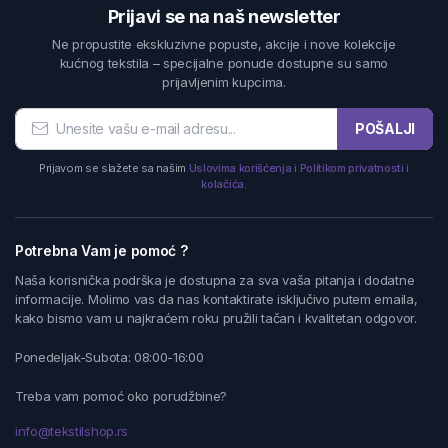
Prijavi se na naš newsletter
Ne propustite ekskluzivne popuste, akcije i nove kolekcije
kućnog tekstila – specijalne ponude dostupne su samo
prijavljenim kupcima.
POŠALJI
Prijavom se slažete sa našim
Uslovima korišćenja i Politikom privatnosti i
kolačića.
Potrebna Vam je pomoć ?
Naša korisnička podrška je dostupna za sva vaša pitanja i dodatne
informacije. Molimo vas da nas kontaktirate isključivo putem emaila,
kako bismo vam u najkraćem roku pružili tačan i kvalitetan odgovor.
Ponedeljak-Subota: 08:00-16:00
Treba vam pomoć oko porudžbine?
info@tekstilshop.rs