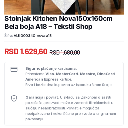
Stolnjak Kitchen Nova150x160cm
Bela boja A18 – Tekstil Shop
Šifra:
VLK000340-nova a18
RSD
1.629,60
RSD
1.680,00
Sigurno plaćanje karticama.
Prihvatamo
Visa
,
MasterCard
,
Maestro
,
DinaCard
i
American Express
kartice.
Brza i bezbedna kupovina uz isporuku širom Srbije.
Garancija i povrat.
U skladu sa Zakonom o zaštiti
potrošača, proizvod možete zameniti ili reklamirati u
slučaju nesaobraznosti. Povrat je moguć za
neotpakovane i nekorišćene proizvode u originalnom
pakovanju.