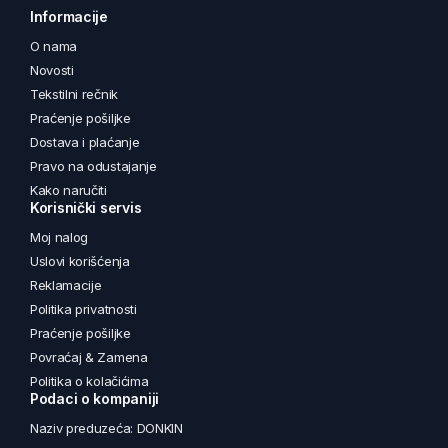
Informacije
O nama
Novosti
Tekstilni rečnik
Praćenje pošiljke
Dostava i plaćanje
Pravo na odustajanje
Kako naručiti
Korisnički servis
Moj nalog
Uslovi korišćenja
Reklamacije
Politika privatnosti
Praćenje pošiljke
Povraćaj & Zamena
Politika o kolačićima
Podaci o kompaniji
Naziv preduzeća: DONKIN