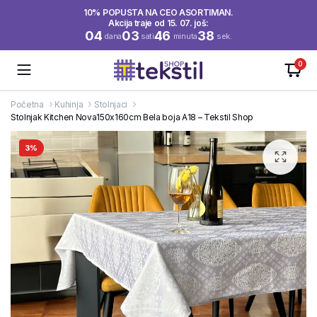
10% POPUSTA NA CEO ASORTIMAN.
Akcija traje od 15. 07. još:
04
03
46
37
dana
sati
minuta
sek.
0
Početna
Kuhinja
Stolnjaci
Stolnjak Kitchen Nova150x160cm Bela boja A18 – Tekstil Shop
3%