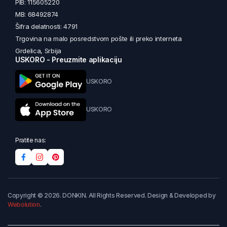
PIB: 115605220
MB: 68492874
Šifra delatnosti: 4791
Trgovina na malo posredstvom pošte ili preko interneta
Grdelica, Srbija
USKORO - Preuzmite aplikaciju
USKORO
USKORO
Pratite nas:
Copyright © 2026. DONKIN. All Rights Reserved. Design & Developed by
Webolution
.