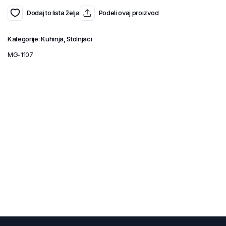
Dodaj to lista želja
Podeli ovaj proizvod
Kategorije:
Kuhinja
,
Stolnjaci
MG-1107