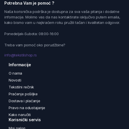
Potrebna Vam je pomoć ?
Naša korisnička podrška je dostupna za sva vaša pitanja i dodatne
informacije. Molimo vas da nas kontaktirate isključivo putem emaila,
kako bismo vam u najkraćem roku pružili tačan i kvalitetan odgovor.
Ponedeljak-Subota: 08:00-16:00
Treba vam pomoć oko porudžbine?
info@tekstilshop.rs
Informacije
O nama
Novosti
Tekstilni rečnik
Praćenje pošiljke
Dostava i plaćanje
Pravo na odustajanje
Kako naručiti
Korisnički servis
Moj nalog