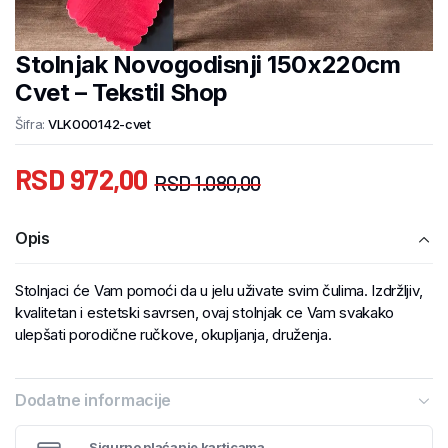
Stolnjak Novogodisnji 150x220cm
Cvet – Tekstil Shop
Šifra:
VLK000142-cvet
RSD
972,00
RSD
1.080,00
Opis
Stolnjaci će Vam pomoći da u jelu uživate svim čulima. Izdržljiv,
kvalitetan i estetski savrsen, ovaj stolnjak ce Vam svakako
ulepšati porodične ručkove, okupljanja, druženja.
Dodatne informacije
Sigurno plaćanje karticama.