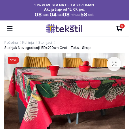
10% POPUSTA NA CEO ASORTIMAN.
Akcija traje od 15. 07. još:
08
04
08
58
dana
sati
minuta
sek.
0
Početna
Kuhinja
Stolnjaci
Stolnjak Novogodisnji 150x220cm Cvet – Tekstil Shop
10%