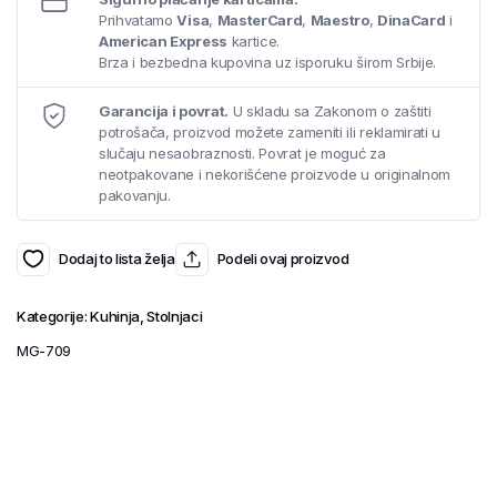
Prihvatamo
Visa
,
MasterCard
,
Maestro
,
DinaCard
i
American Express
kartice.
Brza i bezbedna kupovina uz isporuku širom Srbije.
Garancija i povrat.
U skladu sa Zakonom o zaštiti
potrošača, proizvod možete zameniti ili reklamirati u
slučaju nesaobraznosti. Povrat je moguć za
neotpakovane i nekorišćene proizvode u originalnom
pakovanju.
Dodaj to lista želja
Podeli ovaj proizvod
Kategorije:
Kuhinja
,
Stolnjaci
MG-709