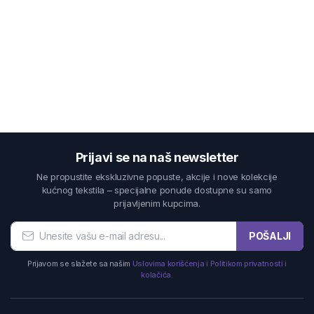
Prijavi se na naš newsletter
Ne propustite ekskluzivne popuste, akcije i nove kolekcije
kućnog tekstila – specijalne ponude dostupne su samo
prijavljenim kupcima.
POŠALJI
Prijavom se slažete sa našim
Uslovima korišćenja i Politikom privatnosti i
kolačića.