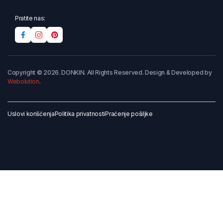
Pratite nas:
Copyright © 2026. DONKIN. All Rights Reserved. Design & Developed by
Webolution
.
Uslovi korišćenja
Politika privatnosti
Praćenje pošiljke
Dodaj u korpu
Kupi odmah