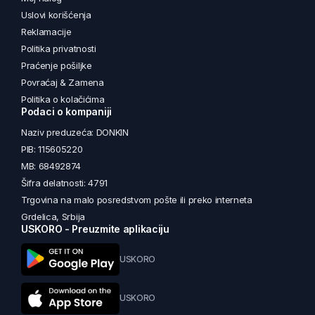
Uslovi korišćenja
Reklamacije
Politika privatnosti
Praćenje pošiljke
Povraćaj & Zamena
Politika o kolačićima
Podaci o kompaniji
Naziv preduzeća: DONKIN
PIB: 115605220
MB: 68492874
Šifra delatnosti: 4791
Trgovina na malo posredstvom pošte ili preko interneta
Grdelica, Srbija
USKORO - Preuzmite aplikaciju
USKORO
USKORO