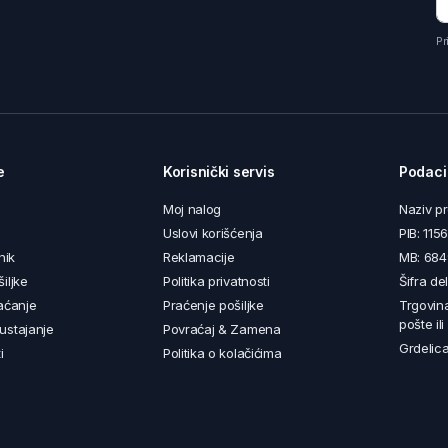
Pr
e
Korisnički servis
Podaci
Moj nalog
Naziv p
Uslovi korišćenja
PIB: 11
nik
Reklamacije
MB: 68
iljke
Politika privatnosti
Šifra de
aćanje
Praćenje pošiljke
Trgovin
pošte il
ustajanje
Povraćaj & Zamena
Grdelica
i
Politika o kolačićima