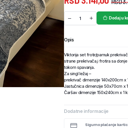
RSD
3.141,00
RSD
3.
Dodaj u k
Opis
Viktorija set frotir/pamuk prekriv
strane prekrivača,i frotira sa donj
tokom spavanja.
Za singl ležaj –
prekrivač dimenzije 140x200cm x
Jastučnica dimenzije 50x70cm x 
Čaršav dimenzije 150x240cm x 1
Dodatne informacije
Sigurno plaćanje karti