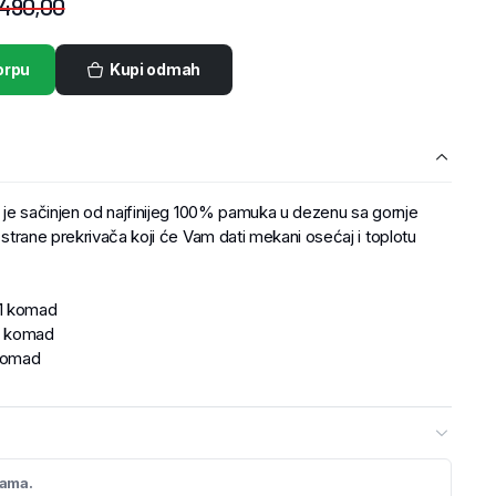
490,00
orpu
Kupi odmah
ač je sačinjen od najfinijeg 100% pamuka u dezenu sa gornje
e strane prekrivača koji će Vam dati mekani osećaj i toplotu
 1 komad
1 komad
 komad
cama.