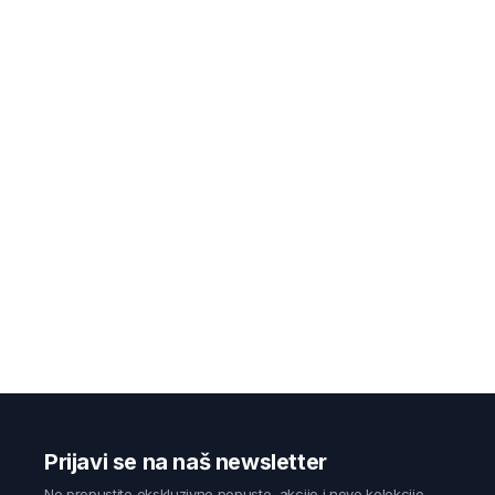
Prijavi se na naš newsletter
Ne propustite ekskluzivne popuste, akcije i nove kolekcije