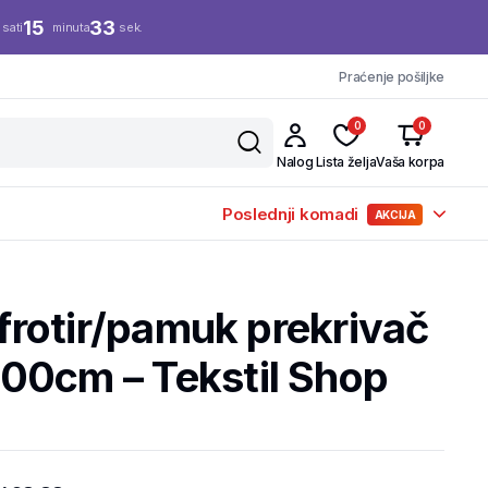
15
33
sati
minuta
sek.
Praćenje pošiljke
0
0
Nalog
Lista želja
Vaša korpa
Poslednji komadi
AKCIJA
 frotir/pamuk prekrivač
00cm – Tekstil Shop