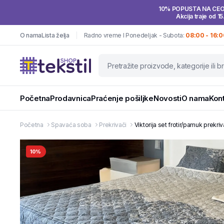
10% POPUSTA NA CE
Akcija traje od 15
O nama
Lista želja
Radno vreme I Ponedeljak - Subota:
08:00 - 16:0
Početna
Prodavnica
Praćenje pošiljke
Novosti
O nama
Kon
Početna
Spavaća soba
Prekrivači
Viktorija set frotir/pamuk prek
10%