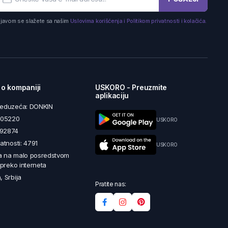
ijavom se slažete sa našim
Uslovima korišćenja i Politikom privatnosti i kolačića.
 o kompaniji
USKORO - Preuzmite
aplikaciju
reduzeća: DONKIN
5605220
USKORO
492874
latnosti: 4791
USKORO
a na malo posredstvom
i preko interneta
, Srbija
Pratite nas: