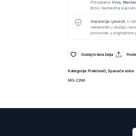
Prihvatamo
Visa
,
Maste
Brza i bezbedna kupovina
Garancija i povrat.
U skl
reklamirati u slučaju ne
proizvode u originalnom 
Dodaj to lista želja
Podel
Kategorije:
Prekrivači
,
Spavaća soba
MG-2296