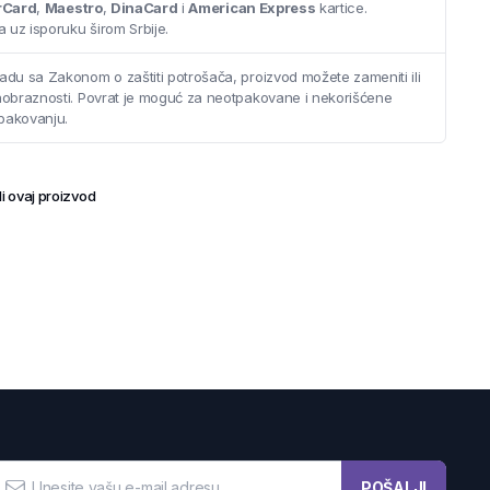
rCard
,
Maestro
,
DinaCard
i
American Express
kartice.
 uz isporuku širom Srbije.
adu sa Zakonom o zaštiti potrošača, proizvod možete zameniti ili
saobraznosti. Povrat je moguć za neotpakovane i nekorišćene
pakovanju.
i ovaj proizvod
POŠALJI