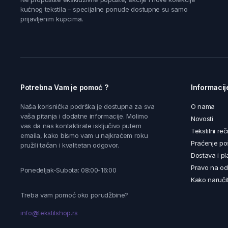
kućnog tekstila – specijalne ponude dostupne su samo
prijavljenim kupcima.
Potrebna Vam je pomoć ?
Informacij
Naša korisnička podrška je dostupna za sva
O nama
vaša pitanja i dodatne informacije. Molimo
Novosti
vas da nas kontaktirate isključivo putem
Tekstilni reč
emaila, kako bismo vam u najkraćem roku
Praćenje poš
pružili tačan i kvalitetan odgovor.
Dostava i pl
Pravo na od
Ponedeljak-Subota: 08:00-16:00
Kako naručit
Treba vam pomoć oko porudžbine?
info@tekstilshop.rs