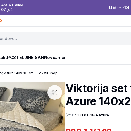
O ASORTIMAN.
06
18
dana
. 07. još:
0
takt
POSTELJINE SAN
Novčanici
rivač Azure 140x200cm – Tekstil Shop
Viktorija set
Azure 140x2
Šifra:
VLK000280-azure