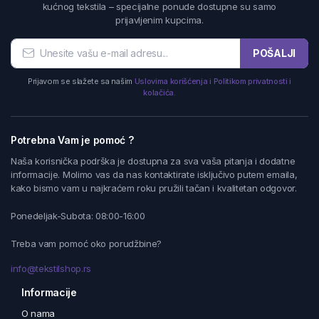
kućnog tekstila – specijalne ponude dostupne su samo
prijavljenim kupcima.
POŠALJI
Prijavom se slažete sa našim
Uslovima korišćenja i Politikom privatnosti i
kolačića.
Potrebna Vam je pomoć ?
Naša korisnička podrška je dostupna za sva vaša pitanja i dodatne
informacije. Molimo vas da nas kontaktirate isključivo putem emaila,
kako bismo vam u najkraćem roku pružili tačan i kvalitetan odgovor.
Ponedeljak-Subota: 08:00-16:00
Treba vam pomoć oko porudžbine?
info@tekstilshop.rs
Informacije
O nama