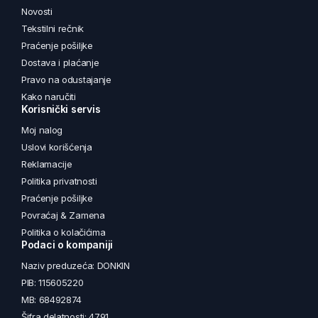
Novosti
Tekstilni rečnik
Praćenje pošiljke
Dostava i plaćanje
Pravo na odustajanje
Kako naručiti
Korisnički servis
Moj nalog
Uslovi korišćenja
Reklamacije
Politika privatnosti
Praćenje pošiljke
Povraćaj & Zamena
Politika o kolačićima
Podaci o kompaniji
Naziv preduzeća: DONKIN
PIB: 115605220
MB: 68492874
Šifra delatnosti: 4791