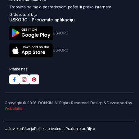
Trgovina na malo posredstvom pošte ili preko interneta
Grdelica, Srbija
USKORO - Preuzmite aplikaciju
USKORO
USKORO
Pratite nas:
Copyright © 2026. DONKIN. All Rights Reserved. Design & Developed by
Webolution
.
Uslovi korišćenja
Politika privatnosti
Praćenje pošiljke
Dodaj u korpu