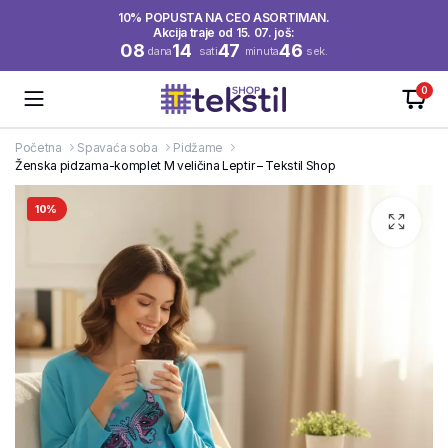
10% POPUSTA NA CEO ASORTIMAN.
Akcija traje od 15. 07. još:
08
14
47
46
dana
sati
minuta
sek.
0
Početna
Spavaća soba
Pidžame
Ženska pidzama-komplet M veličina Leptir – Tekstil Shop
10%