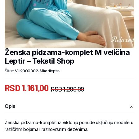
Ženska pidzama-komplet M veličina
Leptir – Tekstil Shop
Šifra:
VLK000302-Mkodleptir-
RSD
1.161,00
RSD
1.290,00
Opis
Ženska pidzama-komplet iz Viktorija ponude uključuju modele u
različitim bojama i raznovrsnim dezenima.