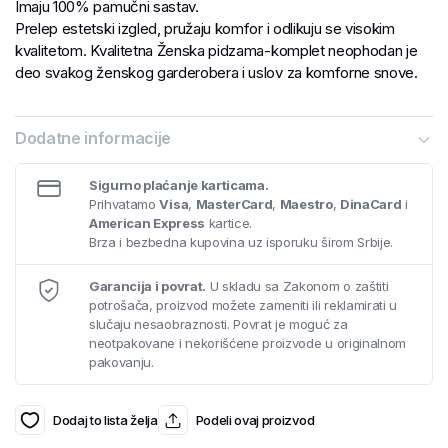
Imaju 100% pamučni sastav.
Prelep estetski izgled, pružaju komfor i odlikuju se visokim
kvalitetom. Kvalitetna Ženska pidzama-komplet neophodan je
deo svakog ženskog garderobera i uslov za komforne snove.
Dodatne informacije
Sigurno plaćanje karticama.
Prihvatamo
Visa
,
MasterCard
,
Maestro
,
DinaCard
i
American Express
kartice.
Brza i bezbedna kupovina uz isporuku širom Srbije.
Garancija i povrat.
U skladu sa Zakonom o zaštiti
potrošača, proizvod možete zameniti ili reklamirati u
slučaju nesaobraznosti. Povrat je moguć za
neotpakovane i nekorišćene proizvode u originalnom
pakovanju.
Dodaj to lista želja
Podeli ovaj proizvod