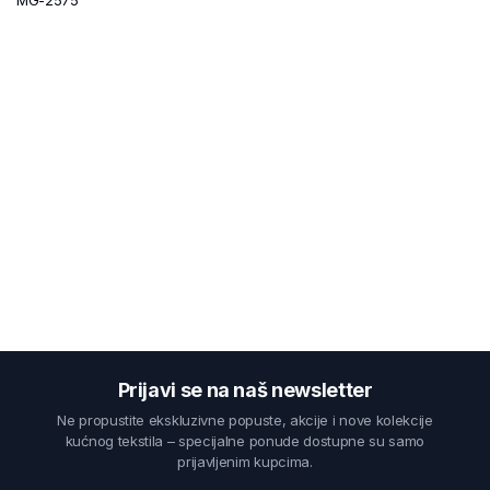
Prijavi se na naš newsletter
Ne propustite ekskluzivne popuste, akcije i nove kolekcije
kućnog tekstila – specijalne ponude dostupne su samo
prijavljenim kupcima.