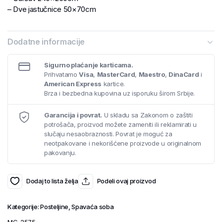
– Dve jastučnice 50×70cm
Dodatne informacije
Sigurno plaćanje karticama.
Prihvatamo
Visa
,
MasterCard
,
Maestro
,
DinaCard
i
American Express
kartice.
Brza i bezbedna kupovina uz isporuku širom Srbije.
Garancija i povrat.
U skladu sa Zakonom o zaštiti
potrošača, proizvod možete zameniti ili reklamirati u
slučaju nesaobraznosti. Povrat je moguć za
neotpakovane i nekorišćene proizvode u originalnom
pakovanju.
Dodaj to lista želja
Podeli ovaj proizvod
Kategorije:
Posteljine
,
Spavaća soba
MG-2575