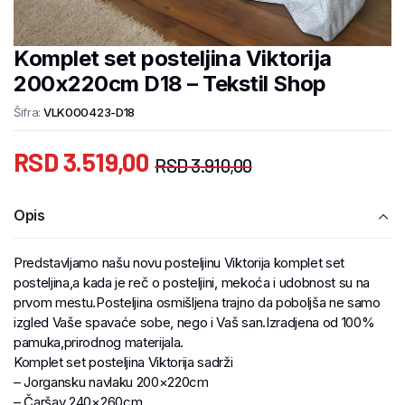
Komplet set posteljina Viktorija
200x220cm D18 – Tekstil Shop
Šifra:
VLK000423-D18
RSD
3.519,00
RSD
3.910,00
Opis
Predstavljamo našu novu posteljinu Viktorija komplet set
posteljina,a kada je reč o posteljini, mekoća i udobnost su na
prvom mestu.Posteljina osmišljena trajno da poboljša ne samo
izgled Vaše spavaće sobe, nego i Vaš san.Izradjena od 100%
pamuka,prirodnog materijala.
Komplet set posteljina Viktorija sadrži
– Jorgansku navlaku 200×220cm
– Čaršav 240×260cm