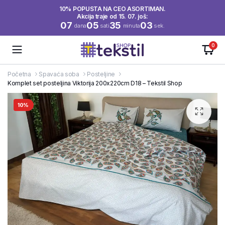
10% POPUSTA NA CEO ASORTIMAN.
Akcija traje od 15. 07. još:
07
05
35
03
dana
sati
minuta
sek.
0
Početna
Spavaća soba
Posteljine
Komplet set posteljina Viktorija 200x220cm D18 – Tekstil Shop
10%