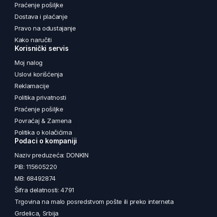
Praćenje pošiljke
Dostava i plaćanje
Pravo na odustajanje
Kako naručiti
Korisnički servis
Moj nalog
Uslovi korišćenja
Reklamacije
Politika privatnosti
Praćenje pošiljke
Povraćaj & Zamena
Politika o kolačićima
Podaci o kompaniji
Naziv preduzeća: DONKIN
PIB: 115605220
MB: 68492874
Šifra delatnosti: 4791
Trgovina na malo posredstvom pošte ili preko interneta
Grdelica, Srbija