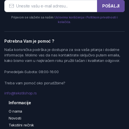
POŠALJI
Prijavom se slažete sa našim
Uslovima korišćenja i Politikom privatnosti i
kolačića.
Potrebna Vam je pomoć ?
Naša korisnička podrška je dostupna za sva vaša pitanja i dodatne
informacije. Molimo vas da nas kontaktirate isključivo putem emaila,
kako bismo vam u najkraćem roku pružili tačan i kvalitetan odgovor.
Ponedeljak-Subota: 08:00-16:00
Treba vam pomoć oko porudžbine?
info@tekstilshop.rs
Informacije
O nama
Novosti
Tekstilni rečnik