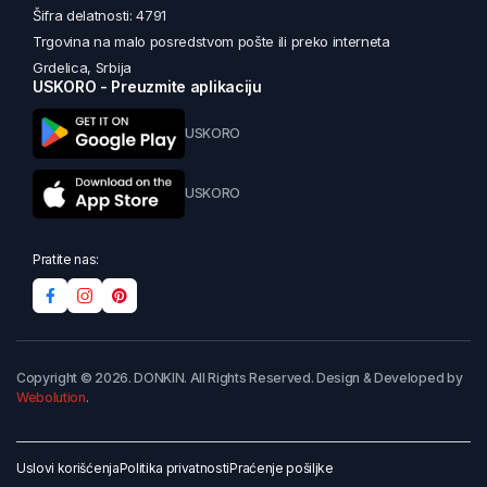
Šifra delatnosti: 4791
Trgovina na malo posredstvom pošte ili preko interneta
Grdelica, Srbija
USKORO - Preuzmite aplikaciju
USKORO
USKORO
Pratite nas:
Copyright © 2026. DONKIN. All Rights Reserved. Design & Developed by
Webolution
.
Uslovi korišćenja
Politika privatnosti
Praćenje pošiljke