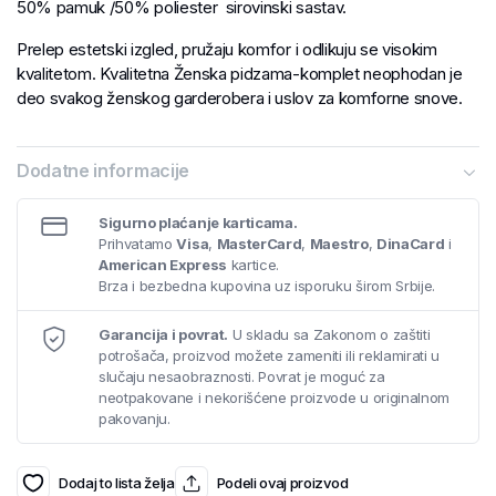
50% pamuk /50% poliester sirovinski sastav.
Prelep estetski izgled, pružaju komfor i odlikuju se visokim
kvalitetom. Kvalitetna Ženska pidzama-komplet neophodan je
deo svakog ženskog garderobera i uslov za komforne snove.
Dodatne informacije
Sigurno plaćanje karticama.
Prihvatamo
Visa
,
MasterCard
,
Maestro
,
DinaCard
i
American Express
kartice.
Brza i bezbedna kupovina uz isporuku širom Srbije.
Garancija i povrat.
U skladu sa Zakonom o zaštiti
potrošača, proizvod možete zameniti ili reklamirati u
slučaju nesaobraznosti. Povrat je moguć za
neotpakovane i nekorišćene proizvode u originalnom
pakovanju.
Dodaj to lista želja
Podeli ovaj proizvod