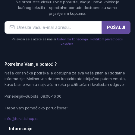
Ne propustite ekskluzivne popuste, akcije i nove kolekcije
kućnog tekstila – specijalne ponude dostupne su samo
prijavljenim kupcima.
POŠALJI
Prijavom se slažete sa našim
Uslovima korišćenja i Politikom privatnosti i
kolačića.
Potrebna Vam je pomoć ?
Naša korisnička podrška je dostupna za sva vaša pitanja i dodatne
informacije. Molimo vas da nas kontaktirate isključivo putem emaila,
kako bismo vam u najkraćem roku pružili tačan i kvalitetan odgovor.
Ponedeljak-Subota: 08:00-16:00
Treba vam pomoć oko porudžbine?
info@tekstilshop.rs
Informacije