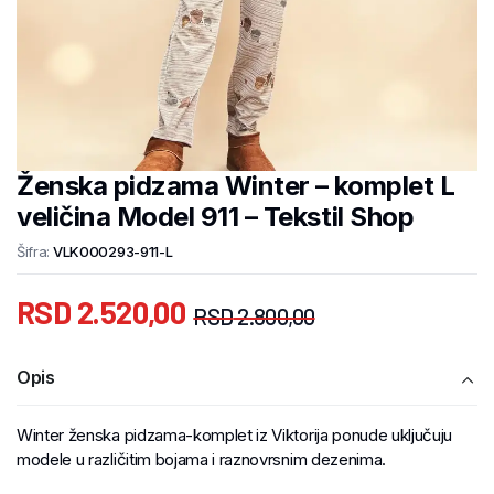
Ženska pidzama Winter – komplet L
veličina Model 911 – Tekstil Shop
Šifra:
VLK000293-911-L
RSD
2.520,00
RSD
2.800,00
Opis
Winter ženska pidzama-komplet iz Viktorija ponude uključuju
modele u različitim bojama i raznovrsnim dezenima.