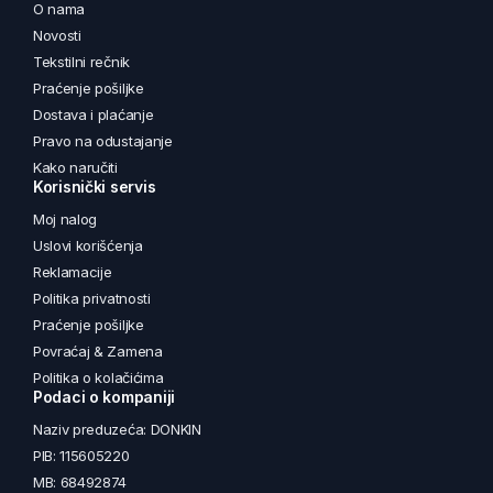
O nama
Novosti
Tekstilni rečnik
Praćenje pošiljke
Dostava i plaćanje
Pravo na odustajanje
Kako naručiti
Korisnički servis
Moj nalog
Uslovi korišćenja
Reklamacije
Politika privatnosti
Praćenje pošiljke
Povraćaj & Zamena
Politika o kolačićima
Podaci o kompaniji
Naziv preduzeća: DONKIN
PIB: 115605220
MB: 68492874