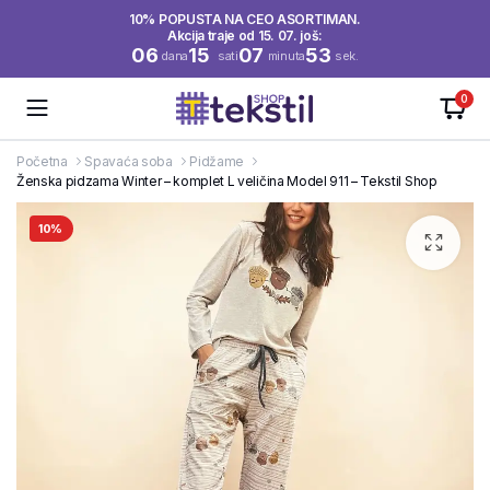
10% POPUSTA NA CEO ASORTIMAN.
Akcija traje od 15. 07. još:
06
15
07
53
dana
sati
minuta
sek.
0
Početna
Spavaća soba
Pidžame
Ženska pidzama Winter – komplet L veličina Model 911 – Tekstil Shop
10%