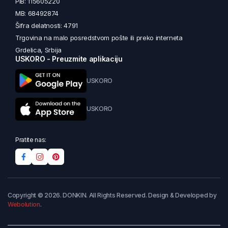
PIB: 115605220
MB: 68492874
Šifra delatnosti: 4791
Trgovina na malo posredstvom pošte ili preko interneta
Grdelica, Srbija
USKORO - Preuzmite aplikaciju
USKORO
USKORO
Pratite nas:
Copyright © 2026. DONKIN. All Rights Reserved. Design & Developed by
Webolution
.