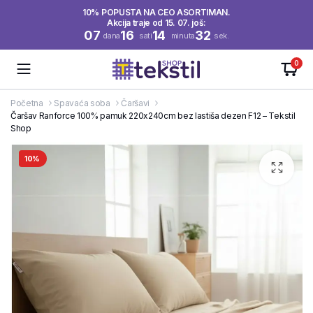
10% POPUSTA NA CEO ASORTIMAN.
Akcija traje od 15. 07. još:
07
16
14
32
dana
sati
minuta
sek.
0
Početna
Spavaća soba
Čaršavi
Čaršav Ranforce 100% pamuk 220x240cm bez lastiša dezen F12 – Tekstil
Shop
10%