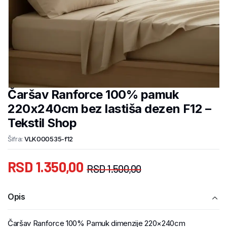
Čaršav Ranforce 100% pamuk
220x240cm bez lastiša dezen F12 –
Tekstil Shop
Šifra:
VLK000535-f12
RSD
1.350,00
RSD
1.500,00
Opis
Čaršav Ranforce 100% Pamuk dimenzije 220×240cm