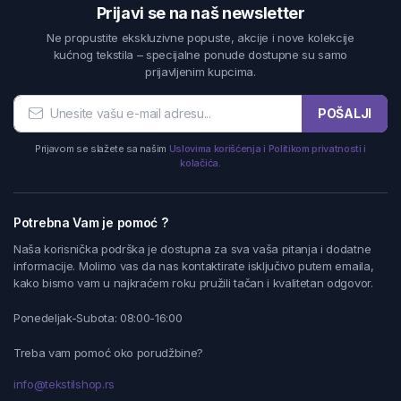
Prijavi se na naš newsletter
Ne propustite ekskluzivne popuste, akcije i nove kolekcije
kućnog tekstila – specijalne ponude dostupne su samo
prijavljenim kupcima.
POŠALJI
Prijavom se slažete sa našim
Uslovima korišćenja i Politikom privatnosti i
kolačića.
Potrebna Vam je pomoć ?
Naša korisnička podrška je dostupna za sva vaša pitanja i dodatne
informacije. Molimo vas da nas kontaktirate isključivo putem emaila,
kako bismo vam u najkraćem roku pružili tačan i kvalitetan odgovor.
Ponedeljak-Subota: 08:00-16:00
Treba vam pomoć oko porudžbine?
info@tekstilshop.rs