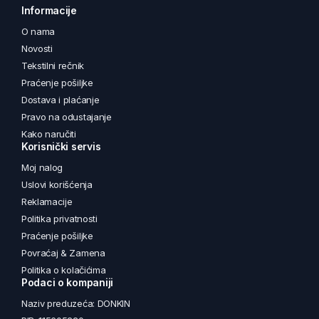
Informacije
O nama
Novosti
Tekstilni rečnik
Praćenje pošiljke
Dostava i plaćanje
Pravo na odustajanje
Kako naručiti
Korisnički servis
Moj nalog
Uslovi korišćenja
Reklamacije
Politika privatnosti
Praćenje pošiljke
Povraćaj & Zamena
Politika o kolačićima
Podaci o kompaniji
Naziv preduzeća: DONKIN