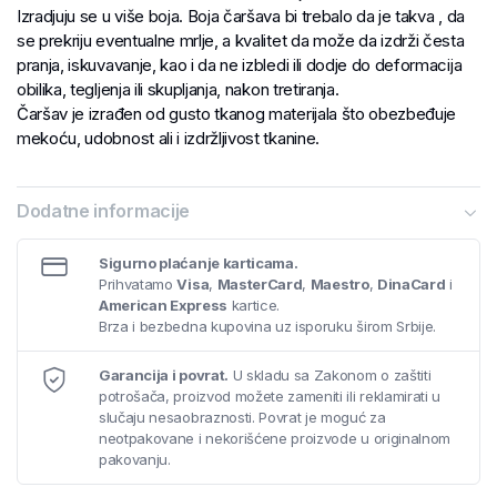
Izradjuju se u više boja. Boja čaršava bi trebalo da je takva , da
se prekriju eventualne mrlje, a kvalitet da može da izdrži česta
pranja, iskuvavanje, kao i da ne izbledi ili dodje do deformacija
obilika, tegljenja ili skupljanja, nakon tretiranja.
Čaršav je izrađen od gusto tkanog materijala što obezbeđuje
mekoću, udobnost ali i izdržljivost tkanine.
Dodatne informacije
Sigurno plaćanje karticama.
Prihvatamo
Visa
,
MasterCard
,
Maestro
,
DinaCard
i
American Express
kartice.
Brza i bezbedna kupovina uz isporuku širom Srbije.
Garancija i povrat.
U skladu sa Zakonom o zaštiti
potrošača, proizvod možete zameniti ili reklamirati u
slučaju nesaobraznosti. Povrat je moguć za
neotpakovane i nekorišćene proizvode u originalnom
pakovanju.