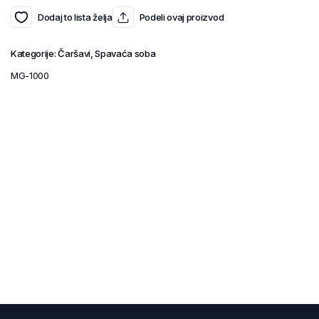
Dodaj to lista želja
Podeli ovaj proizvod
Kategorije:
Čaršavi
,
Spavaća soba
MG-1000