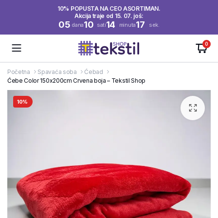
10% POPUSTA NA CEO ASORTIMAN.
Akcija traje od 15. 07. još:
05
10
14
17
dana
sati
minuta
sek.
0
Početna
Spavaća soba
Ćebad
Ćebe Color 150x200cm Crvena boja – Tekstil Shop
10%