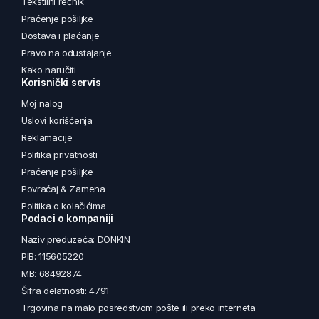
Tekstilni rečnik
Praćenje pošiljke
Dostava i plaćanje
Pravo na odustajanje
Kako naručiti
Korisnički servis
Moj nalog
Uslovi korišćenja
Reklamacije
Politika privatnosti
Praćenje pošiljke
Povraćaj & Zamena
Politika o kolačićima
Podaci o kompaniji
Naziv preduzeća: DONKIN
PIB: 115605220
MB: 68492874
Šifra delatnosti: 4791
Trgovina na malo posredstvom pošte ili preko interneta