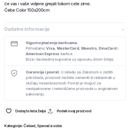
će vas i vaše voljene grejati tokom cele zime.
Ćebe Color 150x200cm
Dodatne informacije
Sigurno plaćanje karticama.
Prihvatamo
Visa
,
MasterCard
,
Maestro
,
DinaCard
i
American Express
kartice.
Brza i bezbedna kupovina uz isporuku širom Srbije.
Garancija i povrat.
U skladu sa Zakonom o zaštiti
potrošača, proizvod možete zameniti ili reklamirati u
slučaju nesaobraznosti. Povrat je moguć za
neotpakovane i nekorišćene proizvode u originalnom
pakovanju.
Dodaj to lista želja
Podeli ovaj proizvod
Kategorije:
Ćebad
,
Spavaća soba