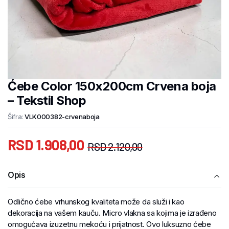
Ćebe Color 150x200cm Crvena boja
– Tekstil Shop
Šifra:
VLK000382-crvenaboja
RSD
1.908,00
RSD
2.120,00
Opis
Odlično ćebe vrhunskog kvaliteta može da služi i kao
dekoracija na vašem kauču. Micro vlakna sa kojima je izrađeno
omogućava izuzetnu mekoću i prijatnost. Ovo luksuzno ćebe