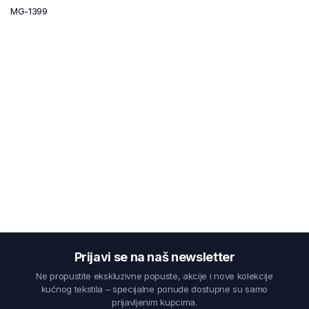
MG-1399
Prijavi se na naš newsletter
Ne propustite ekskluzivne popuste, akcije i nove kolekcije
kućnog tekstila – specijalne ponude dostupne su samo
prijavljenim kupcima.