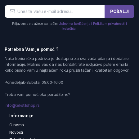
POŠALJI
Prijavom se slažete sa našim
Uslovima korišćenja i Politikom privatnosti i
kolačića.
Potrebna Vam je pomoć ?
Naša korisnička podrška je dostupna za sva vaša pitanja i dodatne
informacije. Molimo vas da nas kontaktirate isključivo putem emaila,
kako bismo vam u najkraćem roku pružili tačan i kvalitetan odgovor.
Ponedeljak-Subota: 08:00-16:00
Treba vam pomoć oko porudžbine?
info@tekstilshop.rs
Informacije
O nama
Novosti