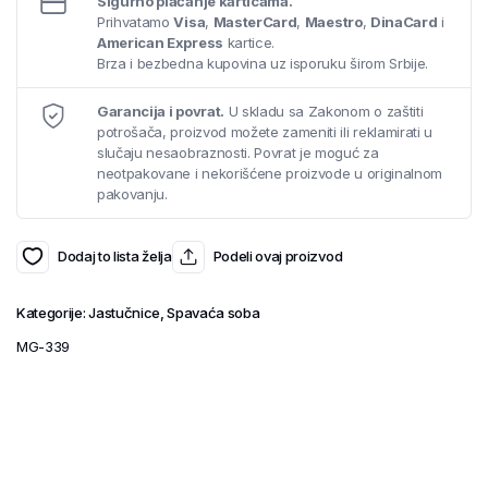
Sigurno plaćanje karticama.
Prihvatamo
Visa
,
MasterCard
,
Maestro
,
DinaCard
i
American Express
kartice.
Brza i bezbedna kupovina uz isporuku širom Srbije.
Garancija i povrat.
U skladu sa Zakonom o zaštiti
potrošača, proizvod možete zameniti ili reklamirati u
slučaju nesaobraznosti. Povrat je moguć za
neotpakovane i nekorišćene proizvode u originalnom
pakovanju.
Dodaj to lista želja
Podeli ovaj proizvod
Kategorije:
Jastučnice
,
Spavaća soba
MG-339