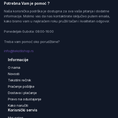
Potrebna Vam je pomoć ?
Naša korisnička podrška je dostupna za sva vaša pitanja i dodatne
informacije. Molimo vas da nas kontaktirate isključivo putem emaila,
kako bismo vam u najkraćem roku pružili tačan i kvalitetan odgovor.
Ponedeljak-Subota: 08:00-16:00
Treba vam pomoć oko porudžbine?
info@tekstilshop.rs
Informacije
O nama
Novosti
Tekstilni rečnik
Praćenje pošiljke
Dostava i plaćanje
Pravo na odustajanje
Kako naručiti
Korisnički servis
Moj nalog