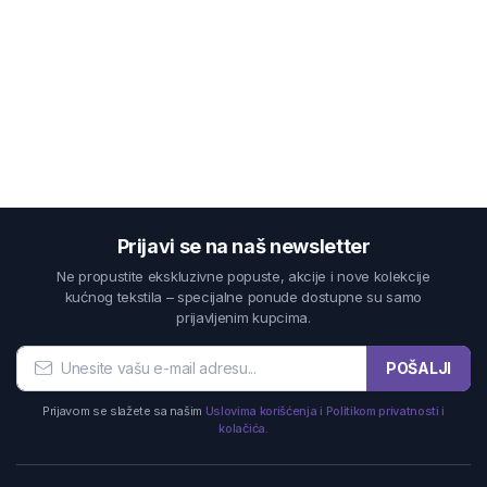
Prijavi se na naš newsletter
Ne propustite ekskluzivne popuste, akcije i nove kolekcije
kućnog tekstila – specijalne ponude dostupne su samo
prijavljenim kupcima.
POŠALJI
Prijavom se slažete sa našim
Uslovima korišćenja i Politikom privatnosti i
kolačića.