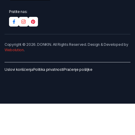
Pratite nas:
Copyright © 2026. DONKIN. All Rights Reserved. Design & Developed by
Webolution
.
Uslovi korišćenja
Politika privatnosti
Praćenje pošiljke
Dodaj u korpu
Kupi odmah