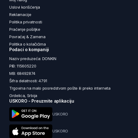
Uslovi korišćenja
Reklamacije
Politika privatnosti
Praćenje pošiljke
Povraćaj & Zamena
Politika o kolačićima
Podaci o kompaniji
Naziv preduzeća: DONKIN
PIB: 115605220
MB: 68492874
Šifra delatnosti: 4791
Trgovina na malo posredstvom pošte ili preko interneta
Grdelica, Srbija
USKORO - Preuzmite aplikaciju
USKORO
USKORO