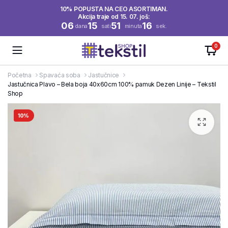
10% POPUSTA NA CEO ASORTIMAN.
Akcija traje od 15. 07. još:
06
15
51
16
dana
sati
minuta
sek.
0
Početna
Spavaća soba
Jastučnice
Jastučnica Plavo – Bela boja 40x60cm 100% pamuk Dezen Linije – Tekstil
Shop
10%