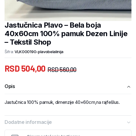
Jastučnica Plavo – Bela boja
40x60cm 100% pamuk Dezen Linije
– Tekstil Shop
Šifra:
VLK000190-plavobelalinija
RSD
504,00
RSD
560,00
Opis
Jastučnica 100% pamuk, dimenzije 40×60cm,na rajfešlus.
Dodatne informacije