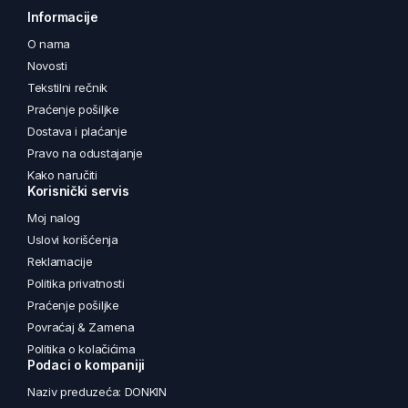
Informacije
O nama
Novosti
Tekstilni rečnik
Praćenje pošiljke
Dostava i plaćanje
Pravo na odustajanje
Kako naručiti
Korisnički servis
Moj nalog
Uslovi korišćenja
Reklamacije
Politika privatnosti
Praćenje pošiljke
Povraćaj & Zamena
Politika o kolačićima
Podaci o kompaniji
Naziv preduzeća: DONKIN