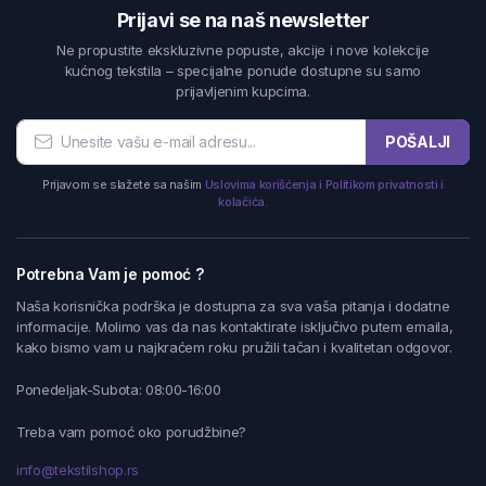
Prijavi se na naš newsletter
Ne propustite ekskluzivne popuste, akcije i nove kolekcije
kućnog tekstila – specijalne ponude dostupne su samo
prijavljenim kupcima.
POŠALJI
Prijavom se slažete sa našim
Uslovima korišćenja i Politikom privatnosti i
kolačića.
Potrebna Vam je pomoć ?
Naša korisnička podrška je dostupna za sva vaša pitanja i dodatne
informacije. Molimo vas da nas kontaktirate isključivo putem emaila,
kako bismo vam u najkraćem roku pružili tačan i kvalitetan odgovor.
Ponedeljak-Subota: 08:00-16:00
Treba vam pomoć oko porudžbine?
info@tekstilshop.rs