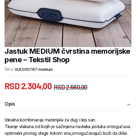
Jastuk MEDIUM čvrstina memorijske
pene – Tekstil Shop
Šifra:
VLK000787-medium
RSD
2.304,00
RSD
2.560,00
Opis
Idealna kombinacija materijala za dug i lep san.
Tkanje vlakana od kojih je sačinjena navlaka jastuka omogućava
optimalni protog vlage tokom sna,omogućavajući koži da diše.