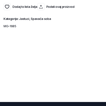
Dodaj to lista želja
Podeli ovaj proizvod
Kategorije:
Jastuci
,
Spavaća soba
MG-1685