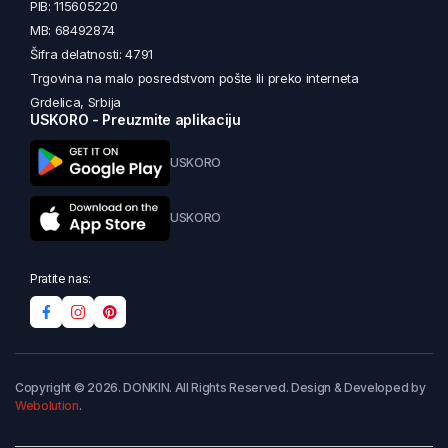
PIB: 115605220
MB: 68492874
Šifra delatnosti: 4791
Trgovina na malo posredstvom pošte ili preko interneta
Grdelica, Srbija
USKORO - Preuzmite aplikaciju
USKORO
USKORO
Pratite nas:
Copyright © 2026. DONKIN. All Rights Reserved. Design & Developed by
Webolution
.