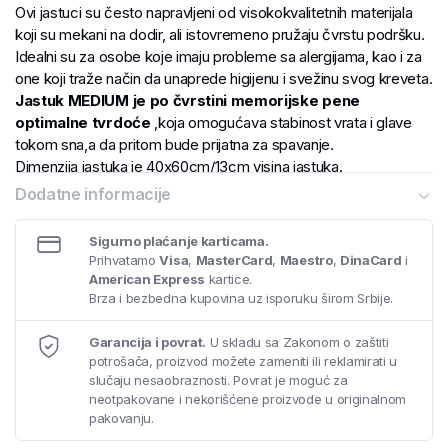
Ovi jastuci su često napravljeni od visokokvalitetnih materijala
koji su mekani na dodir, ali istovremeno pružaju čvrstu podršku.
Idealni su za osobe koje imaju probleme sa alergijama, kao i za
one koji traže način da unaprede higijenu i svežinu svog kreveta.
Jastuk MEDIUM je po čvrstini memorijske pene
optimalne tvrdoće
,koja omogućava stabinost vrata i glave
tokom sna,a da pritom bude prijatna za spavanje.
Dimenzija jastuka je 40x60cm/13cm visina jastuka.
Dodatne informacije
Sigurno plaćanje karticama.
Prihvatamo
Visa
,
MasterCard
,
Maestro
,
DinaCard
i
American Express
kartice.
Brza i bezbedna kupovina uz isporuku širom Srbije.
Garancija i povrat.
U skladu sa Zakonom o zaštiti
potrošača, proizvod možete zameniti ili reklamirati u
slučaju nesaobraznosti. Povrat je moguć za
neotpakovane i nekorišćene proizvode u originalnom
pakovanju.