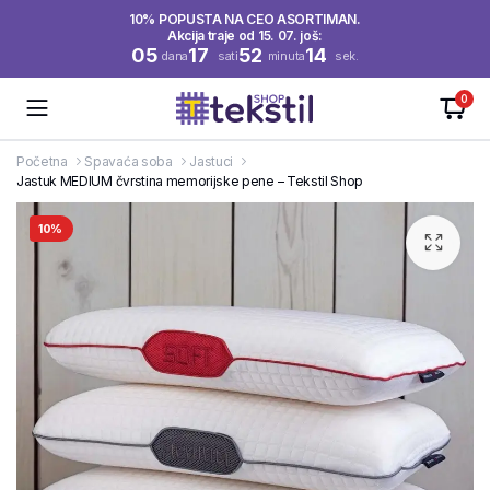
10% POPUSTA NA CEO ASORTIMAN.
Akcija traje od 15. 07. još:
05
17
52
14
dana
sati
minuta
sek.
0
Početna
Spavaća soba
Jastuci
Jastuk MEDIUM čvrstina memorijske pene – Tekstil Shop
10%