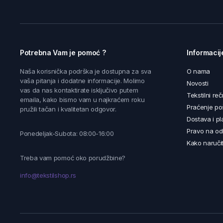
Potrebna Vam je pomoć ?
Informacij
Naša korisnička podrška je dostupna za sva
O nama
vaša pitanja i dodatne informacije. Molimo
Novosti
vas da nas kontaktirate isključivo putem
Tekstilni reč
emaila, kako bismo vam u najkraćem roku
Praćenje poš
pružili tačan i kvalitetan odgovor.
Dostava i pl
Pravo na od
Ponedeljak-Subota: 08:00-16:00
Kako naručit
Treba vam pomoć oko porudžbine?
info@tekstilshop.rs