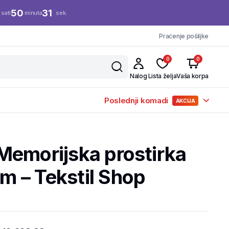
50
30
sati
minuta
sek.
Praćenje pošiljke
0
0
Nalog
Lista želja
Vaša korpa
Poslednji komadi
AKCIJA
Memorijska prostirka
 – Tekstil Shop