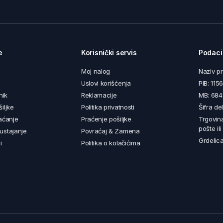
e
Korisnički servis
Podaci
Moj nalog
Naziv p
Uslovi korišćenja
PIB: 11
nik
Reklamacije
MB: 68
iljke
Politika privatnosti
Šifra de
aćanje
Praćenje pošiljke
Trgovin
pošte il
ustajanje
Povraćaj & Zamena
Grdelica
i
Politika o kolačićima