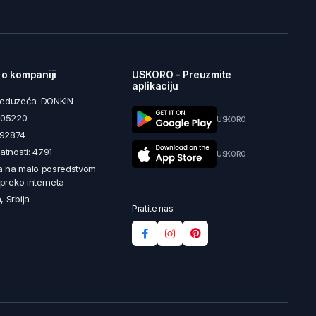
 o kompaniji
USKORO - Preuzmite
aplikaciju
reduzeća: DONKIN
5605220
USKORO
492874
latnosti: 4791
USKORO
a na malo posredstvom
i preko interneta
, Srbija
Pratite nas: