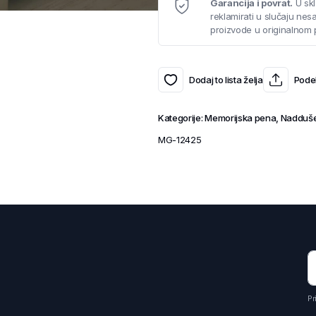
Garancija i povrat.
U skl
reklamirati u slučaju ne
proizvode u originalnom 
Dodaj to lista želja
Podel
Kategorije:
Memorijska pena
,
Nadduše
MG-12425
Pr