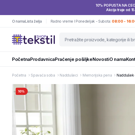
10% POPUSTA NA CE
Akcija traje od 15
O nama
Lista želja
Radno vreme I Ponedeljak - Subota:
08:00 - 16:0
Početna
Prodavnica
Praćenje pošiljke
Novosti
O nama
Kon
Početna
Spavaća soba
Naddušeci
Memorijska pena
Naddušek –
10%