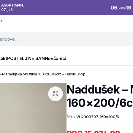
O ASORTIMAN.
06
19
dana
. 07. još:
0
takt
POSTELJINE SAN
Novčanici
 Memorijska prostirka 160×200/6cm – Tekstil Shop
Naddušek – 
160×200/6cm
Šifra:
VLK000797-160x200/6