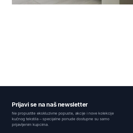
Prijavi se na naš newsletter
Ne propustite ekskluzivne popuste, akcije i nove kolekcije
kućnog tekstila – specijalne ponude dostupne su samo
prijavljenim kupcima.