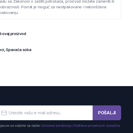
adu sa Zakonom o zaštiti potrošača, proizvod možete zameniti ili
saobraznosti. Povrat je moguć za neotpakovane i nekorišćene
pakovanju.
i ovaj proizvod
ci
,
Spavaća soba
POŠALJI
ijavom se slažete sa našim
Uslovima korišćenja i Politikom privatnosti i kolačića.