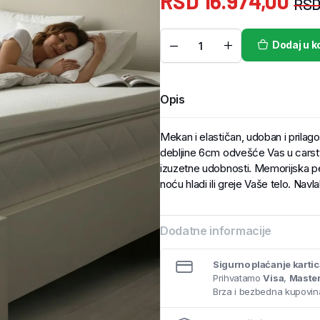
RSD
16.974,00
RS
Dodaj u k
Opis
Mekan i elastičan, udoban i prila
debljine 6cm odvešće Vas u carstv
izuzetne udobnosti. Memorijska pen
noću hladi ili greje Vaše telo. Navl
Dodatne informacije
Sigurno plaćanje karti
Prihvatamo
Visa
,
Maste
Brza i bezbedna kupovina