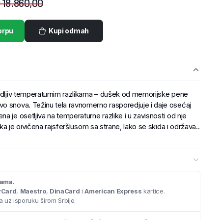
D
18.860,00
orpu
Kupi odmah
godljiv temperaturnim razlikama – dušek od memorijske pene
o snova. Težinu tela ravnomerno rasporedjuje i daje osećaj
a je osetljiva na temperaturne razlike i u zavisnosti od nje
aka je oivičena rajsferšlusom sa strane, lako se skida i održava..
cama.
rCard
,
Maestro
,
DinaCard
i
American Express
kartice.
 uz isporuku širom Srbije.