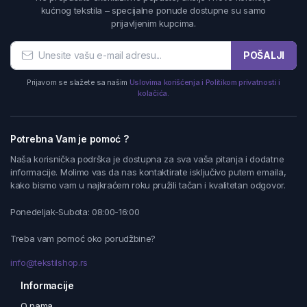
kućnog tekstila – specijalne ponude dostupne su samo
prijavljenim kupcima.
POŠALJI
Prijavom se slažete sa našim
Uslovima korišćenja i Politikom privatnosti i
kolačića.
Potrebna Vam je pomoć ?
Naša korisnička podrška je dostupna za sva vaša pitanja i dodatne
informacije. Molimo vas da nas kontaktirate isključivo putem emaila,
kako bismo vam u najkraćem roku pružili tačan i kvalitetan odgovor.
Ponedeljak-Subota: 08:00-16:00
Treba vam pomoć oko porudžbine?
info@tekstilshop.rs
Informacije
O nama