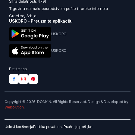
Šifra delatnosti: 4791
Trgovina na malo posredstvom pošte ili preko interneta
Grdelica, Srbija
USKORO - Preuzmite aplikaciju
USKORO
USKORO
Pratite nas:
Copyright © 2026. DONKIN. All Rights Reserved. Design & Developed by
Webolution
.
Uslovi korišćenja
Politika privatnosti
Praćenje pošiljke