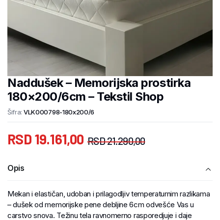
Naddušek – Memorijska prostirka
180×200/6cm – Tekstil Shop
Šifra:
VLK000798-180x200/6
RSD
19.161,00
RSD
21.290,00
Opis
Mekan i elastičan, udoban i prilagodljiv temperaturnim razlikama
– dušek od memorijske pene debljine 6cm odvešće Vas u
carstvo snova. Težinu tela ravnomerno rasporedjuje i daje