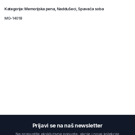
Kategorije:
Memorijska pena
,
Naddušeci
,
Spavaća soba
MG-14018
Prijavi se na naš newsletter
Ne propustite ekskluzivne popuste, akcije i nove kolekcije