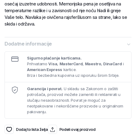
osećaj izuzetne udobnosti. Memorijska pena je osetljiva na
temperaturne razlike i u zavisnosti od nje noću hladi ili greje
Vaše telo. Navlaka je oivičena rajsferšlusom sa strane, lako se
skida i održava.
Dodatne informacije
Sigurno plaćanje karticama.
Prihvatamo
Visa
,
MasterCard
,
Maestro
,
DinaCard
i
American Express
kartice.
Brza i bezbedna kupovina uz isporuku širom Srbije.
Garancija i povrat.
U skladu sa Zakonom o zaštiti
potrošača, proizvod možete zameniti ili reklamirati u
slučaju nesaobraznosti. Povrat je moguć za
neotpakovane i nekorišćene proizvode u originalnom
pakovanju.
Dodaj to lista želja
Podeli ovaj proizvod