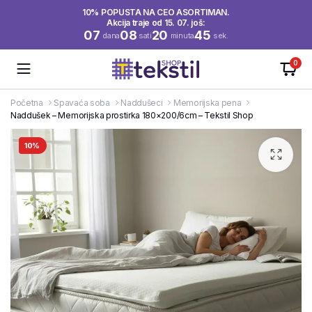
10% POPUSTA NA CEO ASORTIMAN.
Akcija traje od 15. 07. još:
07
08
20
45
dana
sati
minuta
sek.
0
Početna
Spavaća soba
Naddušeci
Memorijska pena
Naddušek – Memorijska prostirka 180×200/6cm – Tekstil Shop
10%