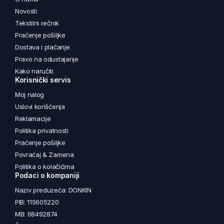
Novosti
Tekstilni rečnik
Praćenje pošiljke
Dostava i plaćanje
Pravo na odustajanje
Kako naručiti
Korisnički servis
Moj nalog
Uslovi korišćenja
Reklamacije
Politika privatnosti
Praćenje pošiljke
Povraćaj & Zamena
Politika o kolačićima
Podaci o kompaniji
Naziv preduzeća: DONKIN
PIB: 115605220
MB: 68492874