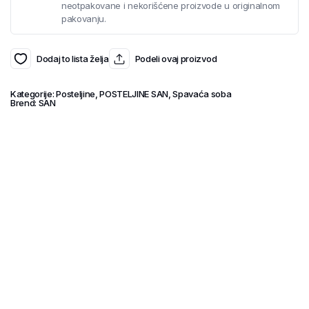
neotpakovane i nekorišćene proizvode u originalnom
pakovanju.
Dodaj to lista želja
Podeli ovaj proizvod
Kategorije:
Posteljine
,
POSTELJINE SAN
,
Spavaća soba
Brend:
SAN