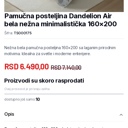
Pamučna posteljina Dandelion Air
bela nežna minimalistička 160×200
Šifra:
TS000175
Nežna bela pamučna posteljina 160×200 sa laganim prirodnim
motivima. Idealna za svetle i moderne enterijere.
RSD
6.490,00
RSD
7.140,00
Proizvodi su skoro rasprodati
Ovaj proizvod je pri kraju zaliha
10
dostupno još samo:
Opis