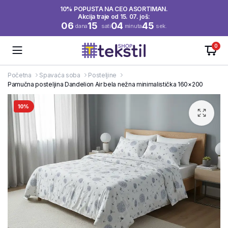
10% POPUSTA NA CEO ASORTIMAN.
Akcija traje od 15. 07. još:
06
15
04
45
dana
sati
minuta
sek.
0
Početna
Spavaća soba
Posteljine
Pamučna posteljina Dandelion Air bela nežna minimalistička 160×200
10%