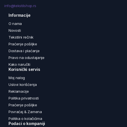
info@tekstilshop.rs
Informacije
O nama
Novosti
Tekstilni rečnik
Praćenje pošiljke
Dostava i plaćanje
Pravo na odustajanje
Kako naručiti
Korisnički servis
Moj nalog
Uslovi korišćenja
Reklamacije
Politika privatnosti
Praćenje pošiljke
Povraćaj & Zamena
Politika o kolačićima
Podaci o kompaniji