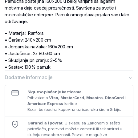
Pamučna posteljina 160×200 u beloj varijanti sa laganim
motivima daje osećaj prozračnosti. Savršena za svetle i
minimalističke enterijere. Pamuk omogućava prijatan san i lako
održavanje.
• Materijal: Ranfors
• Čaršav: 240×200 cm
• Jorganska navlaka: 160×200 cm
• Jastučnice: 2x 80×60 cm
• Skupljanje pri pranju: 3–5%
• Sastav: 100% pamuk
• Gramatura: 125 g/m²
Dodatne informacije
Sigurno plaćanje karticama.
Prihvatamo
Visa
,
MasterCard
,
Maestro
,
DinaCard
i
American Express
kartice.
Brza i bezbedna kupovina uz isporuku širom Srbije.
Garancija i povrat.
U skladu sa Zakonom o zaštiti
potrošača, proizvod možete zameniti ili reklamirati u
slučaju nesaobraznosti. Povrat je moguć za