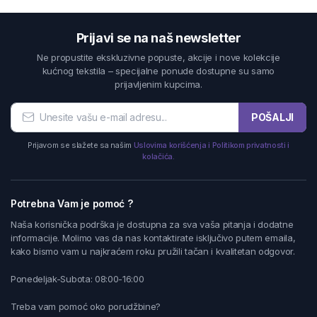
Prijavi se na naš newsletter
Ne propustite ekskluzivne popuste, akcije i nove kolekcije
kućnog tekstila – specijalne ponude dostupne su samo
prijavljenim kupcima.
POŠALJI
Prijavom se slažete sa našim
Uslovima korišćenja i Politikom privatnosti i
kolačića.
Potrebna Vam je pomoć ?
Naša korisnička podrška je dostupna za sva vaša pitanja i dodatne
informacije. Molimo vas da nas kontaktirate isključivo putem emaila,
kako bismo vam u najkraćem roku pružili tačan i kvalitetan odgovor.
Ponedeljak-Subota: 08:00-16:00
Treba vam pomoć oko porudžbine?