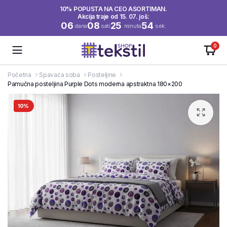
10% POPUSTA NA CEO ASORTIMAN.
Akcija traje od 15. 07. još:
06
08
25
54
dana
sati
minuta
sek.
0
Početna
Spavaća soba
Posteljine
Pamučna posteljina Purple Dots moderna apstraktna 180×200
10%