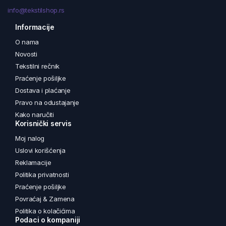
info@tekstilshop.rs
Informacije
O nama
Novosti
Tekstilni rečnik
Praćenje pošiljke
Dostava i plaćanje
Pravo na odustajanje
Kako naručiti
Korisnički servis
Moj nalog
Uslovi korišćenja
Reklamacije
Politika privatnosti
Praćenje pošiljke
Povraćaj & Zamena
Politika o kolačićima
Podaci o kompaniji