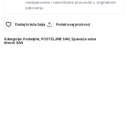
neotpakovane i nekorišćene proizvode u originalnom
pakovanju.
Dodaj to lista želja
Podeli ovaj proizvod
Kategorije:
Posteljine
,
POSTELJINE SAN
,
Spavaća soba
Brend:
SAN