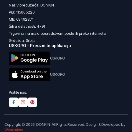
Naziv preduzeća: DONKIN
PIB: 115605220
MB: 68492874
Šifra delatnosti: 4791
Trgovina na malo posredstvom pošte ili preko interneta
Grdelica, Srbija
USKORO - Preuzmite aplikaciju
USKORO
USKORO
Pratite nas:
Copyright © 2026. DONKIN. All Rights Reserved. Design & Developed by
Webolution
.