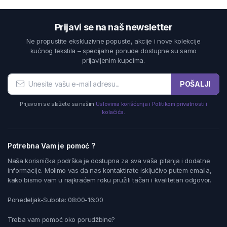
Prijavi se na naš newsletter
Ne propustite ekskluzivne popuste, akcije i nove kolekcije
kućnog tekstila – specijalne ponude dostupne su samo
prijavljenim kupcima.
POŠALJI
Prijavom se slažete sa našim
Uslovima korišćenja i Politikom privatnosti i
kolačića.
Potrebna Vam je pomoć ?
Naša korisnička podrška je dostupna za sva vaša pitanja i dodatne
informacije. Molimo vas da nas kontaktirate isključivo putem emaila,
kako bismo vam u najkraćem roku pružili tačan i kvalitetan odgovor.
Ponedeljak-Subota: 08:00-16:00
Treba vam pomoć oko porudžbine?