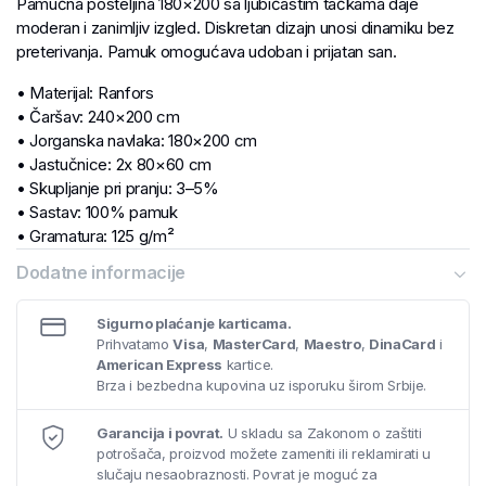
Pamučna posteljina 180×200 sa ljubičastim tačkama daje
moderan i zanimljiv izgled. Diskretan dizajn unosi dinamiku bez
preterivanja. Pamuk omogućava udoban i prijatan san.
• Materijal: Ranfors
• Čaršav: 240×200 cm
• Jorganska navlaka: 180×200 cm
• Jastučnice: 2x 80×60 cm
• Skupljanje pri pranju: 3–5%
• Sastav: 100% pamuk
• Gramatura: 125 g/m²
Dodatne informacije
Sigurno plaćanje karticama.
Prihvatamo
Visa
,
MasterCard
,
Maestro
,
DinaCard
i
American Express
kartice.
Brza i bezbedna kupovina uz isporuku širom Srbije.
Garancija i povrat.
U skladu sa Zakonom o zaštiti
potrošača, proizvod možete zameniti ili reklamirati u
slučaju nesaobraznosti. Povrat je moguć za