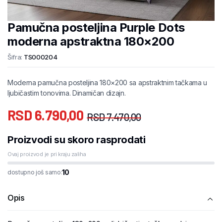
Pamučna posteljina Purple Dots
moderna apstraktna 180×200
Šifra:
TS000204
Moderna pamučna posteljina 180×200 sa apstraktnim tačkama u
ljubičastim tonovima. Dinamičan dizajn.
RSD
6.790,00
RSD
7.470,00
Proizvodi su skoro rasprodati
Ovaj proizvod je pri kraju zaliha
10
dostupno još samo:
Opis