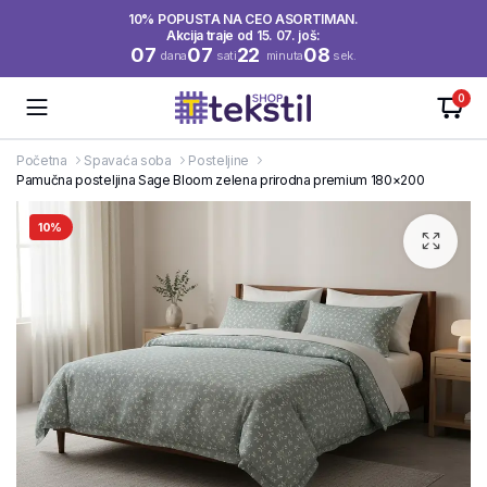
10% POPUSTA NA CEO ASORTIMAN.
Akcija traje od 15. 07. još:
07
07
22
08
dana
sati
minuta
sek.
0
Početna
Spavaća soba
Posteljine
Pamučna posteljina Sage Bloom zelena prirodna premium 180×200
10%