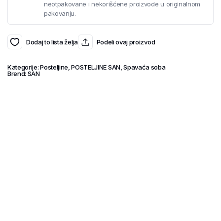
neotpakovane i nekorišćene proizvode u originalnom
pakovanju.
Dodaj to lista želja
Podeli ovaj proizvod
Kategorije:
Posteljine
,
POSTELJINE SAN
,
Spavaća soba
Brend:
SAN