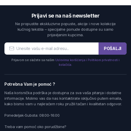
Prijavi se na naš newsletter
Ne propustite ekskluzivne popuste, akcije i nove kolekcije
kućnog tekstila – specijalne ponude dostupne su samo
prijavljenim kupcima.
POŠALJI
Prijavom se slažete sa našim
Uslovima korišćenja i Politikom privatnosti i
kolačića.
Potrebna Vam je pomoć ?
Naša korisnička podrška je dostupna za sva vaša pitanja i dodatne
informacije. Molimo vas da nas kontaktirate isključivo putem emaila,
kako bismo vam u najkraćem roku pružili tačan i kvalitetan odgovor.
Ponedeljak-Subota: 08:00-16:00
Treba vam pomoć oko porudžbine?