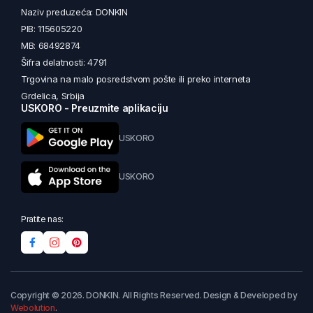
Naziv preduzeća: DONKIN
PIB: 115605220
MB: 68492874
Šifra delatnosti: 4791
Trgovina na malo posredstvom pošte ili preko interneta
Grdelica, Srbija
USKORO - Preuzmite aplikaciju
USKORO
USKORO
Pratite nas:
Copyright © 2026. DONKIN. All Rights Reserved. Design & Developed by
Webolution
.