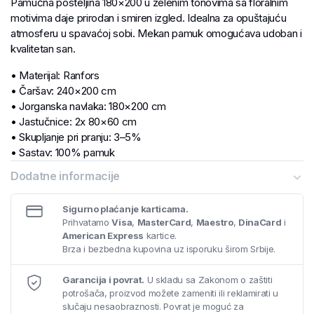
Pamučna posteljina 180×200 u zelenim tonovima sa floralnim
motivima daje prirodan i smiren izgled. Idealna za opuštajuću
atmosferu u spavaćoj sobi. Mekan pamuk omogućava udoban i
kvalitetan san.
• Materijal: Ranfors
• Čaršav: 240×200 cm
• Jorganska navlaka: 180×200 cm
• Jastučnice: 2x 80×60 cm
• Skupljanje pri pranju: 3–5%
• Sastav: 100% pamuk
• Gramatura: 125 g/m²
Dodatne informacije
Sigurno plaćanje karticama.
Prihvatamo
Visa
,
MasterCard
,
Maestro
,
DinaCard
i
American Express
kartice.
Brza i bezbedna kupovina uz isporuku širom Srbije.
Garancija i povrat.
U skladu sa Zakonom o zaštiti
potrošača, proizvod možete zameniti ili reklamirati u
slučaju nesaobraznosti. Povrat je moguć za