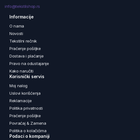
info@tekstilshop.rs
Informacije
O nama
Novosti
Tekstilni rečnik
Praćenje pošiljke
Dostava i plaćanje
Pravo na odustajanje
Kako naručiti
Korisnički servis
Moj nalog
Uslovi korišćenja
Reklamacije
Politika privatnosti
Praćenje pošiljke
Povraćaj & Zamena
Politika o kolačićima
Podaci o kompaniji