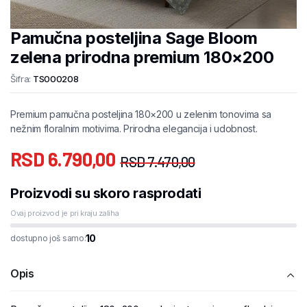
Pamučna posteljina Sage Bloom
zelena prirodna premium 180×200
Šifra:
TS000208
Premium pamučna posteljina 180×200 u zelenim tonovima sa
nežnim floralnim motivima. Prirodna elegancija i udobnost.
RSD
6.790,00
RSD
7.470,00
Proizvodi su skoro rasprodati
Ovaj proizvod je pri kraju zaliha
10
dostupno još samo:
Opis