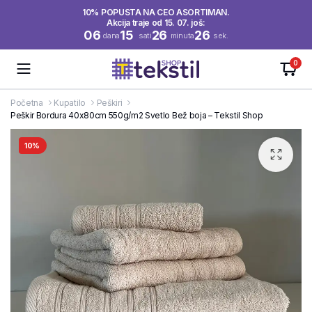
10% POPUSTA NA CEO ASORTIMAN.
Akcija traje od 15. 07. još:
06
15
26
26
dana
sati
minuta
sek.
0
Početna
Kupatilo
Peškiri
Peškir Bordura 40x80cm 550g/m2 Svetlo Bež boja – Tekstil Shop
10%