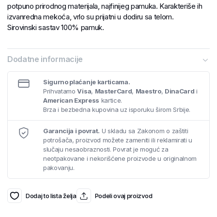
potpuno prirodnog materijala, najfinijeg pamuka. Karakteriše ih
izvanredna mekoća, vrlo su prijatni u dodiru sa telom.
Sirovinski sastav 100% pamuk.
Dodatne informacije
Sigurno plaćanje karticama.
Prihvatamo
Visa
,
MasterCard
,
Maestro
,
DinaCard
i
American Express
kartice.
Brza i bezbedna kupovina uz isporuku širom Srbije.
Garancija i povrat.
U skladu sa Zakonom o zaštiti
potrošača, proizvod možete zameniti ili reklamirati u
slučaju nesaobraznosti. Povrat je moguć za
neotpakovane i nekorišćene proizvode u originalnom
pakovanju.
Dodaj to lista želja
Podeli ovaj proizvod