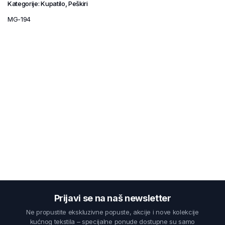
Kategorije:
Kupatilo
,
Peškiri
MG-194
Prijavi se na naš newsletter
Ne propustite ekskluzivne popuste, akcije i nove kolekcije
kućnog tekstila – specijalne ponude dostupne su samo