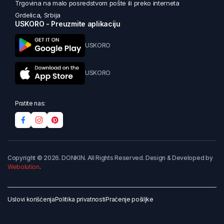
Trgovina na malo posredstvom pošte ili preko interneta
Grdelica, Srbija
USKORO - Preuzmite aplikaciju
USKORO
USKORO
Pratite nas:
Copyright © 2026. DONKIN. All Rights Reserved. Design & Developed by
Webolution
.
Uslovi korišćenja
Politika privatnosti
Praćenje pošiljke
Dodaj u korpu