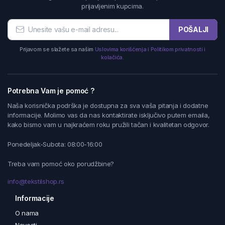
prijavljenim kupcima.
POŠALJI
Prijavom se slažete sa našim
Uslovima korišćenja i Politikom privatnosti i
kolačića.
Potrebna Vam je pomoć ?
Naša korisnička podrška je dostupna za sva vaša pitanja i dodatne
informacije. Molimo vas da nas kontaktirate isključivo putem emaila,
kako bismo vam u najkraćem roku pružili tačan i kvalitetan odgovor.
Ponedeljak-Subota: 08:00-16:00
Treba vam pomoć oko porudžbine?
info@tekstilshop.rs
Informacije
O nama