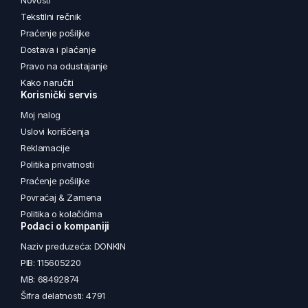
Novosti
Tekstilni rečnik
Praćenje pošiljke
Dostava i plaćanje
Pravo na odustajanje
Kako naručiti
Korisnički servis
Moj nalog
Uslovi korišćenja
Reklamacije
Politika privatnosti
Praćenje pošiljke
Povraćaj & Zamena
Politika o kolačićima
Podaci o kompaniji
Naziv preduzeća: DONKIN
PIB: 115605220
MB: 68492874
Šifra delatnosti: 4791