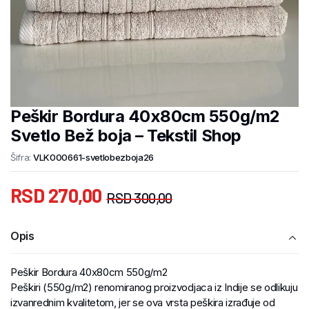
Peškir Bordura 40x80cm 550g/m2
Svetlo Bež boja – Tekstil Shop
Šifra:
VLK000661-svetlobezboja26
RSD
270,00
RSD
300,00
Opis
Peškir Bordura 40x80cm 550g/m2
Peškiri (550g/m2) renomiranog proizvodjaca iz Indije se odlikuju
izvanrednim kvalitetom, jer se ova vrsta peškira izrađuje od