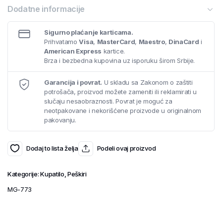
Dodatne informacije
Sigurno plaćanje karticama.
Prihvatamo
Visa
,
MasterCard
,
Maestro
,
DinaCard
i
American Express
kartice.
Brza i bezbedna kupovina uz isporuku širom Srbije.
Garancija i povrat.
U skladu sa Zakonom o zaštiti
potrošača, proizvod možete zameniti ili reklamirati u
slučaju nesaobraznosti. Povrat je moguć za
neotpakovane i nekorišćene proizvode u originalnom
pakovanju.
Dodaj to lista želja
Podeli ovaj proizvod
Kategorije:
Kupatilo
,
Peškiri
MG-773