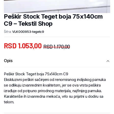
Peškir Stock Teget boja 75x140cm
C9 – Tekstil Shop
Šifra:
VLK000953-tegetc9
RSD
1.053,00
RSD
1.170,00
Opis
Peškir Stock Teget boja 75x140cm C9
Ekskluzivni peškiri sačinjeni od renomiranog indijskog pamuka
se odlikuju izvanrednim kvalitetom, jer se ova vrsta peškira
izrađuje od potpuno prirodnog materijala, najfinijeg pamuka.
Karakteriše ih izvanredna mekoća, vrlo su prijatni u dodiru sa
telom.