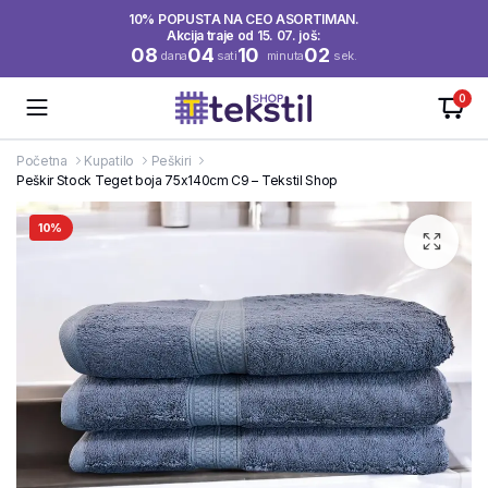
10% POPUSTA NA CEO ASORTIMAN.
Akcija traje od 15. 07. još:
08
04
10
02
dana
sati
minuta
sek.
0
Početna
Kupatilo
Peškiri
Peškir Stock Teget boja 75x140cm C9 – Tekstil Shop
10%