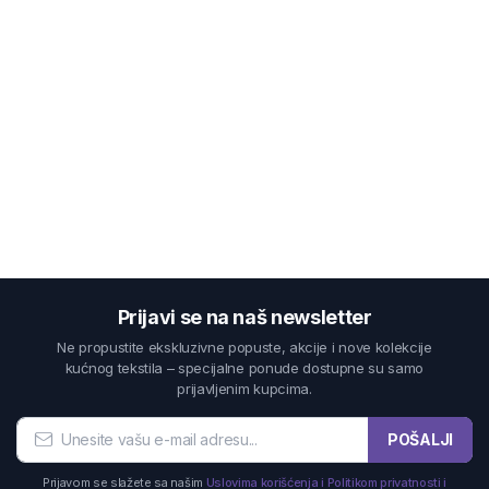
Prijavi se na naš newsletter
Ne propustite ekskluzivne popuste, akcije i nove kolekcije
kućnog tekstila – specijalne ponude dostupne su samo
prijavljenim kupcima.
POŠALJI
Prijavom se slažete sa našim
Uslovima korišćenja i Politikom privatnosti i