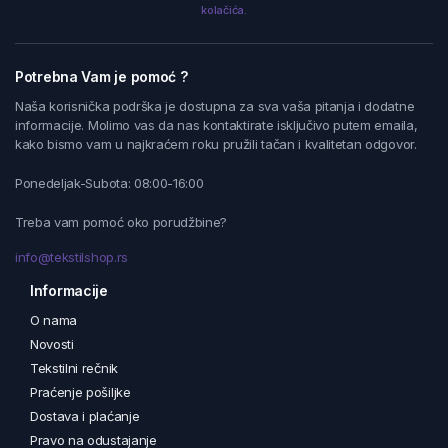
kolačića.
Potrebna Vam je pomoć ?
Naša korisnička podrška je dostupna za sva vaša pitanja i dodatne
informacije. Molimo vas da nas kontaktirate isključivo putem emaila,
kako bismo vam u najkraćem roku pružili tačan i kvalitetan odgovor.
Ponedeljak-Subota: 08:00-16:00
Treba vam pomoć oko porudžbine?
info@tekstilshop.rs
Informacije
O nama
Novosti
Tekstilni rečnik
Praćenje pošiljke
Dostava i plaćanje
Pravo na odustajanje