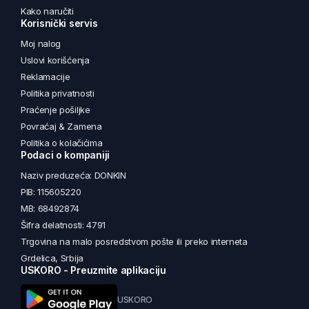
Kako naručiti
Korisnički servis
Moj nalog
Uslovi korišćenja
Reklamacije
Politika privatnosti
Praćenje pošiljke
Povraćaj & Zamena
Politika o kolačićima
Podaci o kompaniji
Naziv preduzeća: DONKIN
PIB: 115605220
MB: 68492874
Šifra delatnosti: 4791
Trgovina na malo posredstvom pošte ili preko interneta
Grdelica, Srbija
USKORO - Preuzmite aplikaciju
USKORO