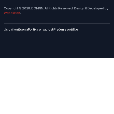
Copyright © 2026. DONKIN. All Rights Reserved. Design & Developed by
Webolution
.
Uslovi korišćenja
Politika privatnosti
Praćenje pošiljke
Dodaj u korpu
Kupi odmah