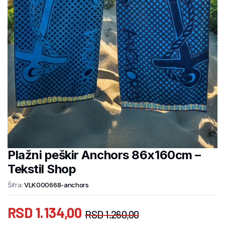
Plažni peškir Anchors 86x160cm –
Tekstil Shop
Šifra:
VLK000668-anchors
RSD
1.134,00
RSD
1.260,00