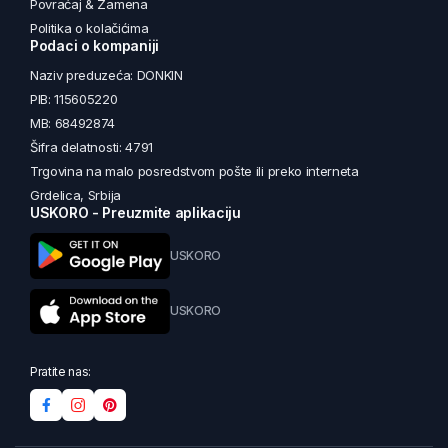
Povraćaj & Zamena
Politika o kolačićima
Podaci o kompaniji
Naziv preduzeća: DONKIN
PIB: 115605220
MB: 68492874
Šifra delatnosti: 4791
Trgovina na malo posredstvom pošte ili preko interneta
Grdelica, Srbija
USKORO - Preuzmite aplikaciju
USKORO
USKORO
Pratite nas: