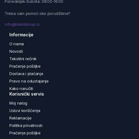
Ponedeljak-Subota: 08:00-16:00
Treba vam pomoć oko porudžbine?
info@tekstilshop.rs
Informacije
O nama
Novosti
Tekstilni rečnik
Praćenje pošiljke
Dostava i plaćanje
Pravo na odustajanje
Kako naručiti
Korisnički servis
Moj nalog
Uslovi korišćenja
Reklamacije
Politika privatnosti
Praćenje pošiljke