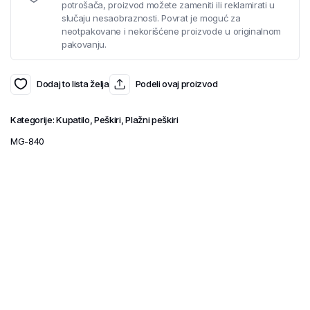
potrošača, proizvod možete zameniti ili reklamirati u
slučaju nesaobraznosti. Povrat je moguć za
neotpakovane i nekorišćene proizvode u originalnom
pakovanju.
Dodaj to lista želja
Podeli ovaj proizvod
Kategorije:
Kupatilo
,
Peškiri
,
Plažni peškiri
MG-840