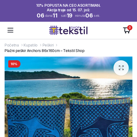
10% POPUSTA NA CEO ASORTIMAN.
Akcija traje od 15. 07. još:
06
11
19
06
dana
sati
minuta
sek.
0
Početna
Kupatilo
Peškiri
Plažni peškir Anchors 86x160cm – Tekstil Shop
10%