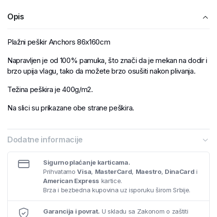
Opis
Plažni peškir Anchors 86x160cm
Napravljen je od 100% pamuka, što znači da je mekan na dodir i
brzo upija vlagu, tako da možete brzo osušiti nakon plivanja.
Težina peškira je 400g/m2.
Na slici su prikazane obe strane peškira.
Dodatne informacije
Sigurno plaćanje karticama.
Prihvatamo
Visa
,
MasterCard
,
Maestro
,
DinaCard
i
American Express
kartice.
Brza i bezbedna kupovina uz isporuku širom Srbije.
Garancija i povrat.
U skladu sa Zakonom o zaštiti