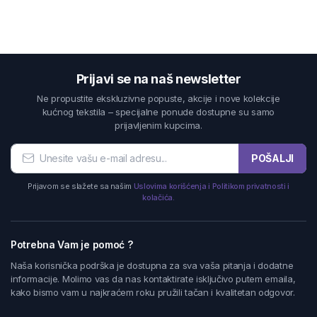
Prijavi se na naš newsletter
Ne propustite ekskluzivne popuste, akcije i nove kolekcije
kućnog tekstila – specijalne ponude dostupne su samo
prijavljenim kupcima.
POŠALJI
Prijavom se slažete sa našim
Uslovima korišćenja i Politikom privatnosti i
kolačića.
Potrebna Vam je pomoć ?
Naša korisnička podrška je dostupna za sva vaša pitanja i dodatne
informacije. Molimo vas da nas kontaktirate isključivo putem emaila,
kako bismo vam u najkraćem roku pružili tačan i kvalitetan odgovor.