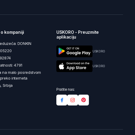
 o kompaniji
USKORO - Preuzmite
aplikaciju
reduzeća: DONKIN
5605220
USKORO
492874
latnosti: 4791
USKORO
a na malo posredstvom
i preko interneta
, Srbija
Pratite nas: