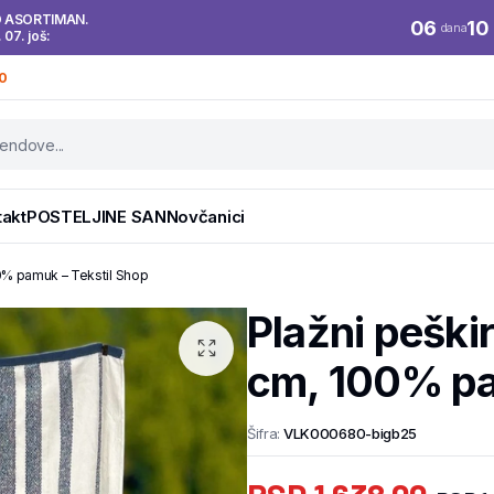
O ASORTIMAN.
06
10
dana
. 07. još:
0
takt
POSTELJINE SAN
Novčanici
00% pamuk – Tekstil Shop
Plažni peški
cm, 100% pa
Šifra:
VLK000680-bigb25