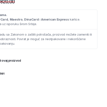
.820,00
cama.
rCard
,
Maestro
,
DinaCard
i
American Express
kartice.
 uz isporuku širom Srbije.
adu sa Zakonom o zaštiti potrošača, proizvod možete zameniti ili
saobraznosti. Povrat je moguć za neotpakovane i nekorišćene
pakovanju.
i ovaj proizvod
kiri