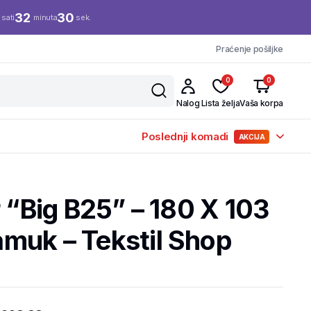
32
29
sati
minuta
sek.
Praćenje pošiljke
0
0
Nalog
Lista želja
Vaša korpa
Poslednji komadi
AKCIJA
r “Big B25” – 180 X 103
muk – Tekstil Shop