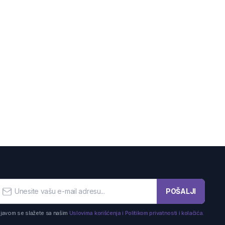
POŠALJI
ijavom se slažete sa našim
Uslovima korišćenja i Politikom privatnosti i kolačića.