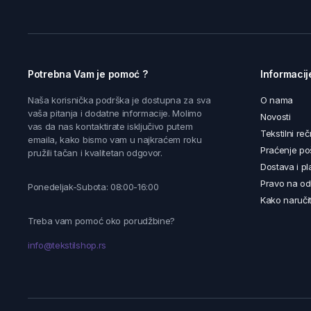
Potrebna Vam je pomoć ?
Informacij
Naša korisnička podrška je dostupna za sva
O nama
vaša pitanja i dodatne informacije. Molimo
Novosti
vas da nas kontaktirate isključivo putem
Tekstilni reč
emaila, kako bismo vam u najkraćem roku
Praćenje poš
pružili tačan i kvalitetan odgovor.
Dostava i pl
Pravo na od
Ponedeljak-Subota: 08:00-16:00
Kako naručit
Treba vam pomoć oko porudžbine?
info@tekstilshop.rs