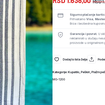
RSD
1.638,00
RSD
1
Sigurno plaćanje karti
Prihvatamo
Visa
,
Maste
Brza i bezbedna kupovina
Garancija i povrat.
U skl
reklamirati u slučaju ne
proizvode u originalnom 
Dodaj to lista želja
Podel
Kategorije:
Kupatilo
,
Peškiri
,
Plažni peš
MG-1200