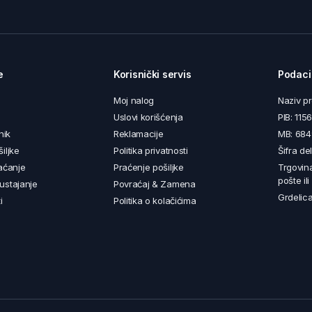
e
Korisnički servis
Podaci
Moj nalog
Naziv p
Uslovi korišćenja
PIB: 11
nik
Reklamacije
MB: 68
iljke
Politika privatnosti
Šifra de
aćanje
Praćenje pošiljke
Trgovin
pošte il
ustajanje
Povraćaj & Zamena
Grdelica
i
Politika o kolačićima