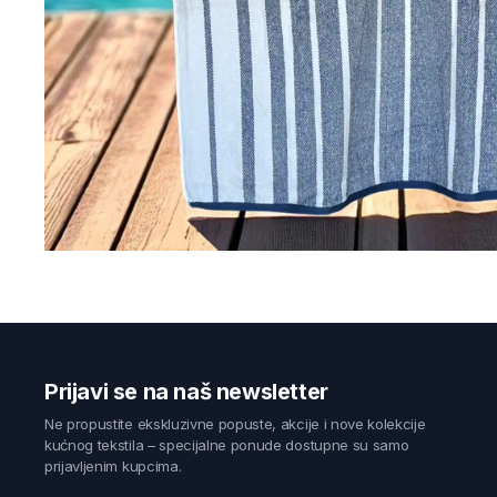
Prijavi se na naš newsletter
Ne propustite ekskluzivne popuste, akcije i nove kolekcije
kućnog tekstila – specijalne ponude dostupne su samo
prijavljenim kupcima.