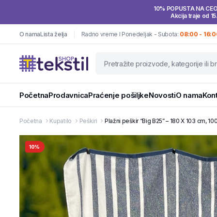
10% POPUSTA NA CE
Akcija traje od 15
O nama
Lista želja
Radno vreme I Ponedeljak - Subota:
08:00 - 16:0
Početna
Prodavnica
Praćenje pošiljke
Novosti
O nama
Kon
Početna
Kupatilo
Peškiri
Plažni peškir “Big B25” – 180 X 103 cm, 1
10%