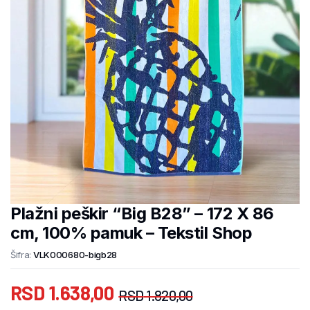
Plažni peškir “Big B28” – 172 X 86
cm, 100% pamuk – Tekstil Shop
Šifra:
VLK000680-bigb28
RSD
1.638,00
RSD
1.820,00