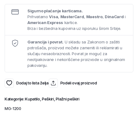
Sigurno plaćanje karticama.
Prihvatamo
Visa
,
MasterCard
,
Maestro
,
DinaCard
i
American Express
kartice.
Brza i bezbedna kupovina uz isporuku širom Srbije.
Garancija i povrat.
U skladu sa Zakonom o zaštiti
potrošača, proizvod možete zameniti ili reklamirati u
slučaju nesaobraznosti. Povrat je moguć za
neotpakovane i nekorišćene proizvode u originalnom
pakovanju.
Dodaj to lista želja
Podeli ovaj proizvod
Kategorije:
Kupatilo
,
Peškiri
,
Plažni peškiri
MG-1200