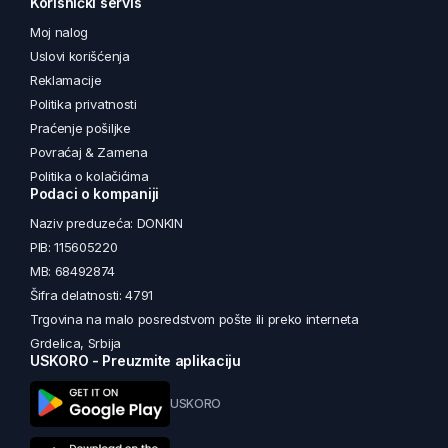
Korisnički servis
Moj nalog
Uslovi korišćenja
Reklamacije
Politika privatnosti
Praćenje pošiljke
Povraćaj & Zamena
Politika o kolačićima
Podaci o kompaniji
Naziv preduzeća: DONKIN
PIB: 115605220
MB: 68492874
Šifra delatnosti: 4791
Trgovina na malo posredstvom pošte ili preko interneta
Grdelica, Srbija
USKORO - Preuzmite aplikaciju
USKORO