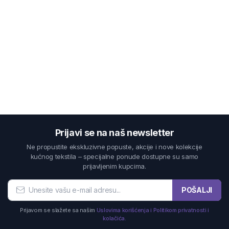
Prijavi se na naš newsletter
Ne propustite ekskluzivne popuste, akcije i nove kolekcije
kućnog tekstila – specijalne ponude dostupne su samo
prijavljenim kupcima.
POŠALJI
Prijavom se slažete sa našim
Uslovima korišćenja i Politikom privatnosti i
kolačića.