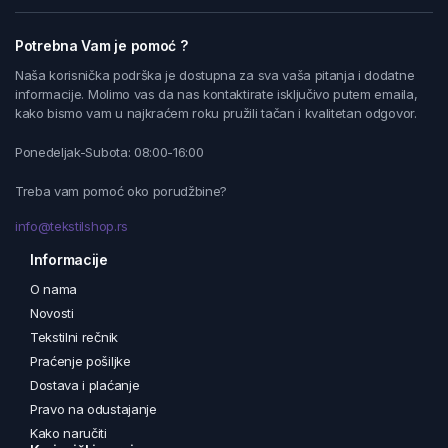
Potrebna Vam je pomoć ?
Naša korisnička podrška je dostupna za sva vaša pitanja i dodatne
informacije. Molimo vas da nas kontaktirate isključivo putem emaila,
kako bismo vam u najkraćem roku pružili tačan i kvalitetan odgovor.
Ponedeljak-Subota: 08:00-16:00
Treba vam pomoć oko porudžbine?
info@tekstilshop.rs
Informacije
O nama
Novosti
Tekstilni rečnik
Praćenje pošiljke
Dostava i plaćanje
Pravo na odustajanje
Kako naručiti