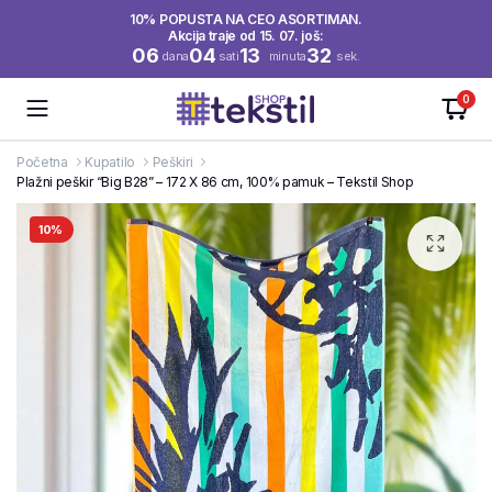
10% POPUSTA NA CEO ASORTIMAN.
Akcija traje od 15. 07. još:
06
04
13
32
dana
sati
minuta
sek.
0
Početna
Kupatilo
Peškiri
Plažni peškir “Big B28” – 172 X 86 cm, 100% pamuk – Tekstil Shop
10%