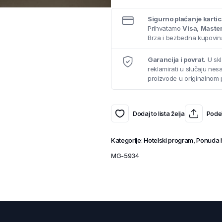
Sigurno plaćanje karti
Prihvatamo
Visa
,
Maste
Brza i bezbedna kupovina
Garancija i povrat.
U skl
reklamirati u slučaju ne
proizvode u originalnom 
Dodaj to lista želja
Podel
Kategorije:
Hotelski program
,
Ponuda h
MG-5934