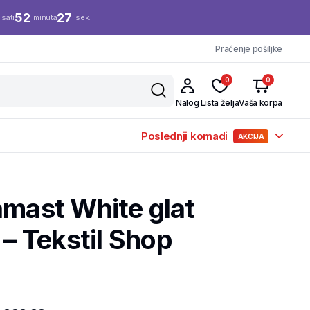
52
27
sati
minuta
sek.
Praćenje pošiljke
0
0
Nalog
Lista želja
Vaša korpa
Poslednji komadi
AKCIJA
amast White glat
 Tekstil Shop