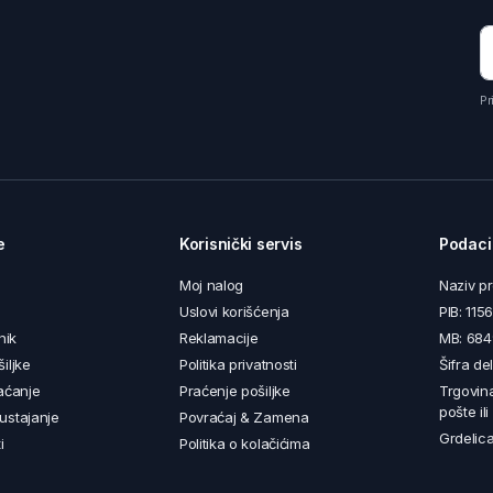
Pr
e
Korisnički servis
Podaci
Moj nalog
Naziv p
Uslovi korišćenja
PIB: 11
nik
Reklamacije
MB: 68
iljke
Politika privatnosti
Šifra de
aćanje
Praćenje pošiljke
Trgovin
pošte il
ustajanje
Povraćaj & Zamena
Grdelica
i
Politika o kolačićima