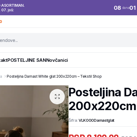
O ASORTIMAN.
08
01
dana
. 07. još:
0
takt
POSTELJINE SAN
Novčanici
pa
Posteljina Damast White glat 200x220cm – Tekstil Shop
Posteljina D
200x220cm –
Šifra:
VLK000Damastglat