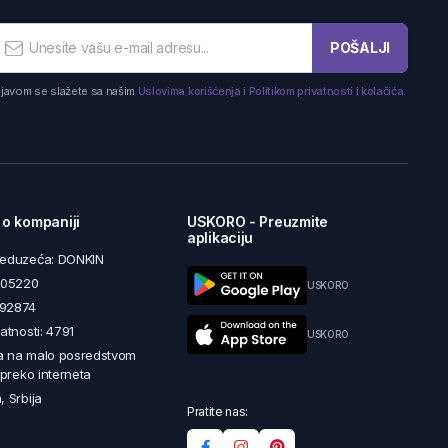
POŠALJI
ijavom se slažete sa našim
Uslovima korišćenja i Politikom privatnosti i kolačića.
 o kompaniji
USKORO - Preuzmite
aplikaciju
reduzeća: DONKIN
5605220
USKORO
492874
latnosti: 4791
USKORO
a na malo posredstvom
i preko interneta
, Srbija
Pratite nas: