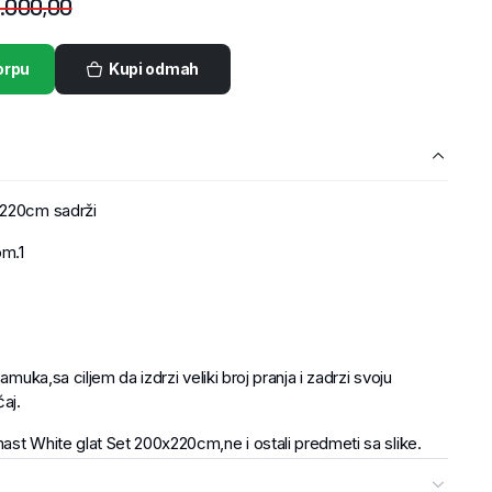
.000,00
orpu
Kupi odmah
x220cm sadrži
om.1
amuka,sa ciljem da izdrzi veliki broj pranja i zadrzi svoju
aj.
ast White glat Set 200x220cm,ne i ostali predmeti sa slike.