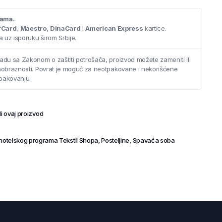
cama.
rCard
,
Maestro
,
DinaCard
i
American Express
kartice.
 uz isporuku širom Srbije.
adu sa Zakonom o zaštiti potrošača, proizvod možete zameniti ili
saobraznosti. Povrat je moguć za neotpakovane i nekorišćene
pakovanju.
i ovaj proizvod
otelskog programa Tekstil Shopa
,
Posteljine
,
Spavaća soba