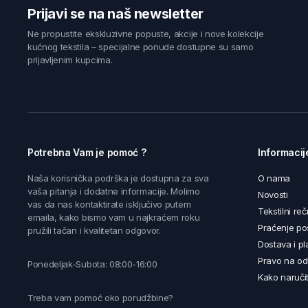
Prijavi se na naš newsletter
Ne propustite ekskluzivne popuste, akcije i nove kolekcije
kućnog tekstila – specijalne ponude dostupne su samo
prijavljenim kupcima.
Potrebna Vam je pomoć ?
Informacij
Naša korisnička podrška je dostupna za sva
O nama
vaša pitanja i dodatne informacije. Molimo
Novosti
vas da nas kontaktirate isključivo putem
Tekstilni reč
emaila, kako bismo vam u najkraćem roku
Praćenje poš
pružili tačan i kvalitetan odgovor.
Dostava i pl
Pravo na od
Ponedeljak-Subota: 08:00-16:00
Kako naručit
Treba vam pomoć oko porudžbine?