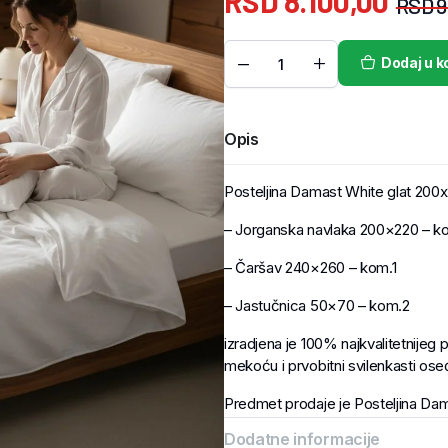
RSD
8.100,00
RSD
9
Dodaj u k
Opis
Posteljina Damast White glat 200
– Jorganska navlaka 200×220 – k
– Čaršav 240×260 – kom.1
– Jastučnica 50×70 – kom.2
izradjena je 100% najkvalitetnijeg p
mekoću i prvobitni svilenkasti oseć
Predmet prodaje je Posteljina Dam
Dodatne informacije