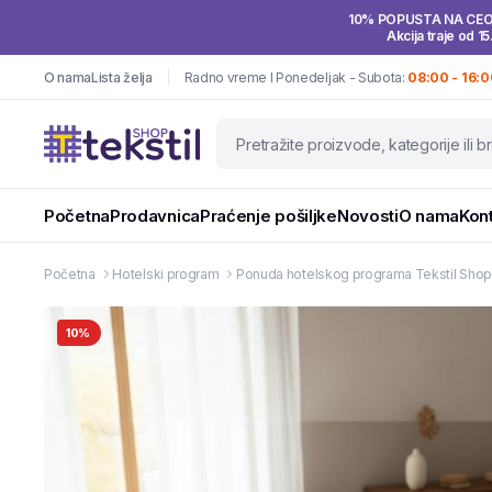
10% POPUSTA NA CE
Akcija traje od 15
O nama
Lista želja
Radno vreme I Ponedeljak - Subota:
08:00 - 16:0
Početna
Prodavnica
Praćenje pošiljke
Novosti
O nama
Kon
Početna
Hotelski program
Ponuda hotelskog programa Tekstil Sho
10%