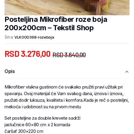
Posteljina Mikrofiber roze boja
200x200cm – Tekstil Shop
Šifra:
VLK000368-rozeboja
RSD
3.276,00
RSD
3.640,00
Opis
Mikrofiber vlakna gustinom će svakako pružiti pravi užitak pri
spavanju. Ovaj materijal će Vam svakog dana, iznova i iznova,
pružati dodir luksuza, kvaliteta i komfora.Kada je reč o posteljini,
mekoća i udobnost su na prvom mestu
Set posteljine za double krevete sadrži
jastučnice 60×80 cm x 2 komada
čaršaf 200×220 cm