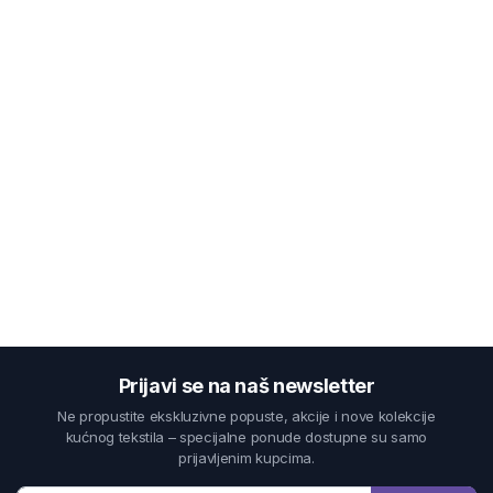
Prijavi se na naš newsletter
Ne propustite ekskluzivne popuste, akcije i nove kolekcije
kućnog tekstila – specijalne ponude dostupne su samo
prijavljenim kupcima.