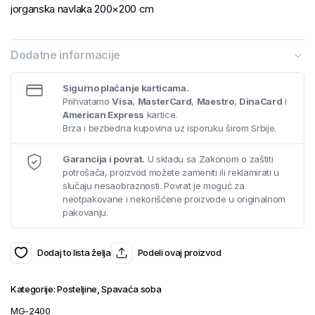
jorganska navlaka 200×200 cm
Dodatne informacije
Sigurno plaćanje karticama.
Prihvatamo
Visa
,
MasterCard
,
Maestro
,
DinaCard
i
American Express
kartice.
Brza i bezbedna kupovina uz isporuku širom Srbije.
Garancija i povrat.
U skladu sa Zakonom o zaštiti
potrošača, proizvod možete zameniti ili reklamirati u
slučaju nesaobraznosti. Povrat je moguć za
neotpakovane i nekorišćene proizvode u originalnom
pakovanju.
Dodaj to lista želja
Podeli ovaj proizvod
Kategorije:
Posteljine
,
Spavaća soba
MG-2400