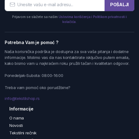
POŠALJI
Prijavom se slažete sa našim
Uslovima korišćenja i Politikom privatnosti i
kolačića.
Potrebna Vam je pomoć ?
Naša korisnička podrška je dostupna za sva vaša pitanja i dodatne
informacije. Molimo vas da nas kontaktirate isključivo putem emaila,
kako bismo vam u najkraćem roku pružili tačan i kvalitetan odgovor.
Ponedeljak-Subota: 08:00-16:00
Treba vam pomoć oko porudžbine?
info@tekstilshop.rs
Informacije
O nama
Novosti
Tekstilni rečnik