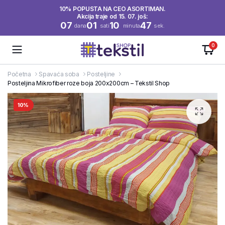
10% POPUSTA NA CEO ASORTIMAN.
Akcija traje od 15. 07. još:
07
01
10
47
dana
sati
minuta
sek.
0
Početna
Spavaća soba
Posteljine
Posteljina Mikrofiber roze boja 200x200cm – Tekstil Shop
10%