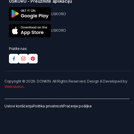
USKORO - Preuzmite aplikaciju
USKORO
USKORO
Pratite nas:
Copyright © 2026. DONKIN. All Rights Reserved. Design & Developed by
Webolution
.
Uslovi korišćenja
Politika privatnosti
Praćenje pošiljke
Dodaj u korpu
Kupi odmah