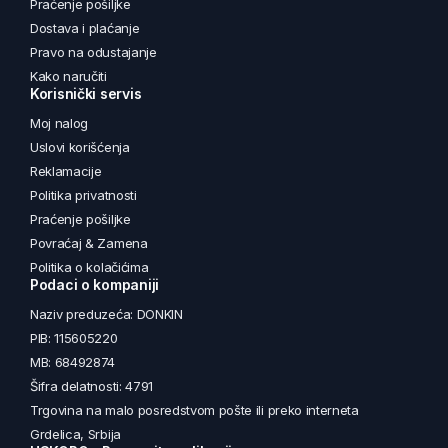
Praćenje pošiljke
Dostava i plaćanje
Pravo na odustajanje
Kako naručiti
Korisnički servis
Moj nalog
Uslovi korišćenja
Reklamacije
Politika privatnosti
Praćenje pošiljke
Povraćaj & Zamena
Politika o kolačićima
Podaci o kompaniji
Naziv preduzeća: DONKIN
PIB: 115605220
MB: 68492874
Šifra delatnosti: 4791
Trgovina na malo posredstvom pošte ili preko interneta
Grdelica, Srbija